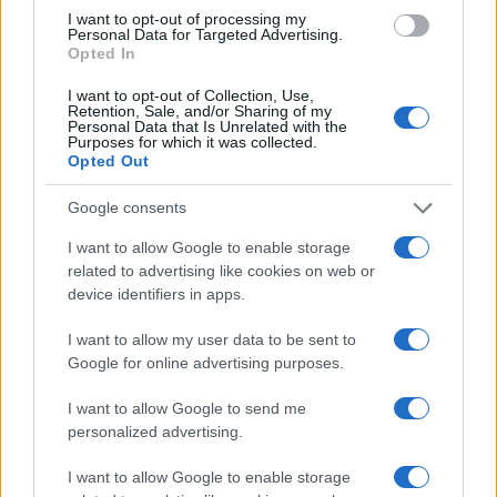
i tuoi video e le tue foto
I want to opt-out of processing my
Personal Data for Targeted Advertising.
Su WhatsApp al numero +39
Opted In
345 356 7512
I want to opt-out of Collection, Use,
Retention, Sale, and/or Sharing of my
Personal Data that Is Unrelated with the
Purposes for which it was collected.
Opted Out
Ricevi le nostre ultime news
Google consents
I want to allow Google to enable storage
da
Google News
related to advertising like cookies on web or
device identifiers in apps.
I want to allow my user data to be sent to
Condividi l'articolo
Google for online advertising purposes.
F
T
Pi
W
S
I want to allow Google to send me
a
w
n
h
h
personalized advertising.
ce
it
te
at
a
Articolo precedente
I want to allow Google to enable storage