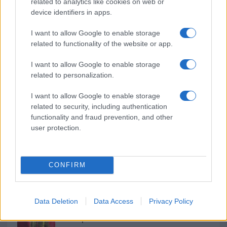
b
te
re
s
re
related to analytics like cookies on web or
Prossimo articolo
device identifiers in apps.
o
r
st
A
o
p
I want to allow Google to enable storage
related to functionality of the website or app.
NOTIZIE RECENTI
k
p
I want to allow Google to enable storage
Sangue, musica e solidarietà con Avis Olbia al
related to personalization.
Delta Center
I want to allow Google to enable storage
related to security, including authentication
functionality and fraud prevention, and other
Meteo Olbia 9 agosto, temperature in calo
user protection.
Salmo finisce in ospedale a Catania, ma il tour
CONFIRM
va avanti: “Sicilia, ci sono”
Data Deletion
Data Access
Privacy Policy
Jovanotti, Gabry Ponte e Alfa: Olbia ombelico del
mondo per una notte