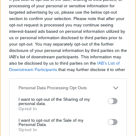
processing of your personal or sensitive information for
Puoi effettuare l'accesso andando nella
targeted advertising by us, please use the below opt-out
section to confirm your selection. Please note that after your
sezione
Login
dal menù del sito o
opt-out request is processed you may continue seeing
cliccando
qui
interest-based ads based on personal information utilized by
us or personal information disclosed to third parties prior to
your opt-out. You may separately opt-out of the further
TEMI:
Delphina Hotels & Resorts
disclosure of your personal information by third parties on the
IAB’s list of downstream participants. This information may
Notizie Santa Teresa
Resort Le Dune Badesi
also be disclosed by us to third parties on the
IAB’s List of
Valle Dell'erica Santa Teresa
Downstream Participants
that may further disclose it to other
World Travel Awards Sardegna
third parties.
Please note that this website/app uses one or more Google
Personal Data Processing Opt Outs
Notizie in tempo reale?
services and may gather and store information including but
Entra nel canale telegram di
not limited to your visit or usage behaviour. You may click to
I want to opt-out of the Sharing of my
GalluraOggi.it
personal data.
grant or deny consent to Google and its third-party tags to
Opted In
use your data for below specified purposes in below Google
consent section.
I want to opt-out of the Sale of my
Personal Data.
Opted In
Inviaci le tue segnalazioni,