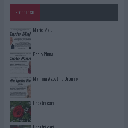
NECROLOGIE
Mario Malu
Paolo Pinna
Martina Agostina Diturco
I nostri cari
I nostri cari