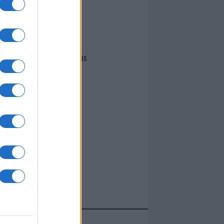
I nostri cari
Giovannimaria Cabras