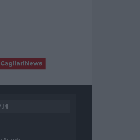
MUNI
io Pausania