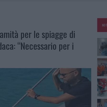
NO LE SUITE: FURTO DA 50MILA NEL RESORT
MEDICALE AVANZATA IN EUROPA: CLASSIFICA DEI 5 CENTRI DI RIFERIMENTO
NOT
A IL CAMPO BASE: L’INAUGURAZIONE
lamità per le spiagge di
: GRANDE PARTECIPAZIONE PER IL SUO RACCONTO
daca: “Necessario per i