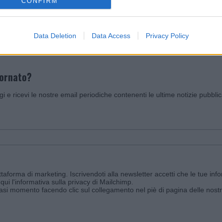
CONFIRM
Invia un Comunicato Stampa
|
Pubblicità
|
Segnala
Data Deletion
Data Access
Privacy Policy
iornato?
ggi e ricevi le nostre email periodiche contenenti le ultime notizie pubbli
aforma di marketing. Iscrivendoti alla newsletter accetti che le tue info
qui l'informativa sulla privacy di Mailchimp
.
siasi momento facendo clic sul collegamento nel piè di pagina delle nostr