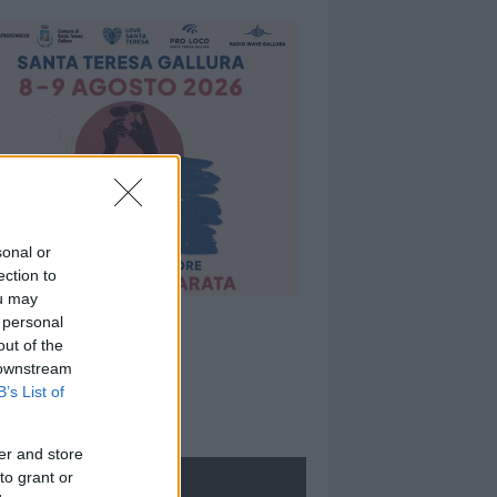
sonal or
ection to
ou may
 personal
out of the
 downstream
B’s List of
er and store
to grant or
ROLOGIE