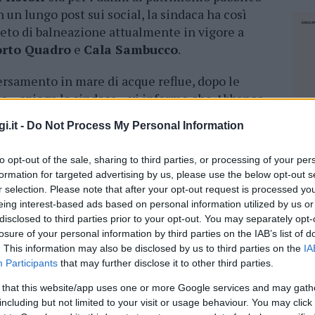
In un lungo post sui social, la sindaca ha così
ieto di balneazione attualmente in vigore a
orto Quadro
e
Cala Sambucco
.
versamento in mare di acque reflue, dopo le
to – spiega la sindaca – vi informo che Abbanoa
one ufficiale, in cui si conferma che gli eventi
i.it -
Do Not Process My Personal Information
mportato un sovraccarico idraulico degli
levamenti fognari”. Sovraccarico aggravato da
to opt-out of the sale, sharing to third parties, or processing of your per
 hanno provocato fermi temporanei delle
formation for targeted advertising by us, please use the below opt-out s
he.
r selection. Please note that after your opt-out request is processed y
eing interest-based ads based on personal information utilized by us or
disclosed to third parties prior to your opt-out. You may separately opt-
losure of your personal information by third parties on the IAB’s list of
ivieto di balneazione a Santa Teresa
. This information may also be disclosed by us to third parties on the
IA
Participants
that may further disclose it to other third parties.
lità
 that this website/app uses one or more Google services and may gath
including but not limited to your visit or usage behaviour. You may click 
NEC