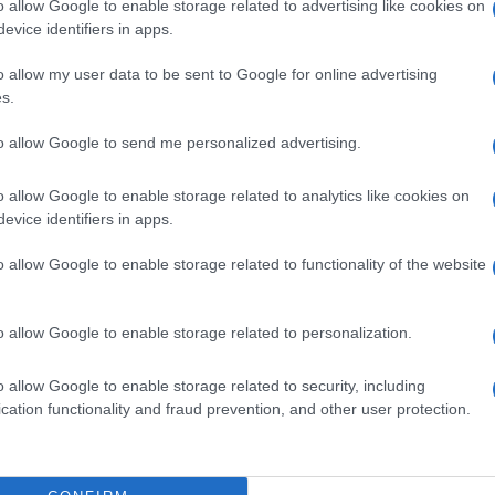
o allow Google to enable storage related to advertising like cookies on
evice identifiers in apps.
do nella sezione
Login
dal menù del sito o
o allow my user data to be sent to Google for online advertising
s.
to allow Google to send me personalized advertising.
eazione Santa Teresa Gallura
Nadia Matta
o allow Google to enable storage related to analytics like cookies on
Gallura
evice identifiers in apps.
o allow Google to enable storage related to functionality of the website
o allow Google to enable storage related to personalization.
dente
Prossimo articolo
o allow Google to enable storage related to security, including
cation functionality and fraud prevention, and other user protection.