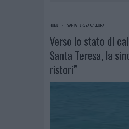
6 AGOSTO 2026
|
GALLURA, FINTI CLIENTI SVUOTA
7 AGOSTO 2026
|
MIGLIORI CLINICHE DI ESTETICA 
PER I TRATTAMENTI LASER NON INVASIVI
HOME
SANTA TERESA GALLURA
6 AGOSTO 2026
|
INCENDI, A SAN PASQUALE ARRIV
Verso lo stato di ca
6 AGOSTO 2026
|
ANDREA MURA CONQUISTA PALAU
Santa Teresa, la sin
ristori”