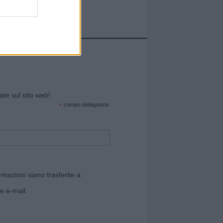
cate sul sito web!
*
campo obbligatorio
rmazioni siano trasferite a
e e-mail.