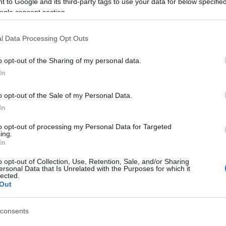
 to Google and its third-party tags to use your data for below specifi
be avuto una
grave mancanza
, cioè quella di
ogle consent section.
eresa Gallura tra i destinatari della
 continua la sindaca: “I nostri avvocati stanno
l Data Processing Opt Outs
 un’azione legale per accertare le
interessi della nostra comunità”. Nadia Matta ha
o opt-out of the Sharing of my personal data.
l’intervento di un
laboratorio privato
. Questo
In
lla salute pubblica e accelerare la revoca del
orio eseguirà le analisi delle acque negli stessi
o opt-out of the Sale of my Personal Data.
n un giorno di anticipo rispetto all’ARPAS
In
enere risultati tempestivi e, nel caso in cui i
to opt-out of processing my Personal Data for Targeted
 anticipare eventualmente la revoca del
ing.
In
o opt-out of Collection, Use, Retention, Sale, and/or Sharing
ersonal Data that Is Unrelated with the Purposes for which it
azionali?
lected.
Out
 mese
cliccando
qui
consents