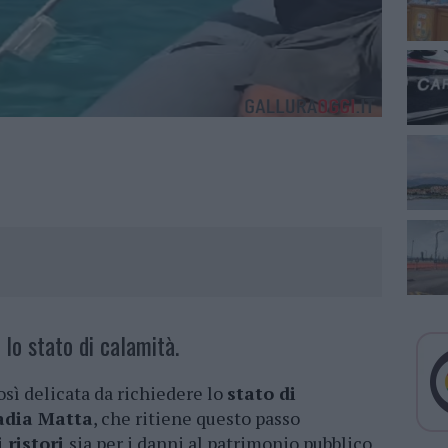
lo stato di calamità.
osì delicata da richiedere lo
stato di
adia Matta
, che ritiene questo passo
i ristori
sia per i danni al patrimonio pubblico