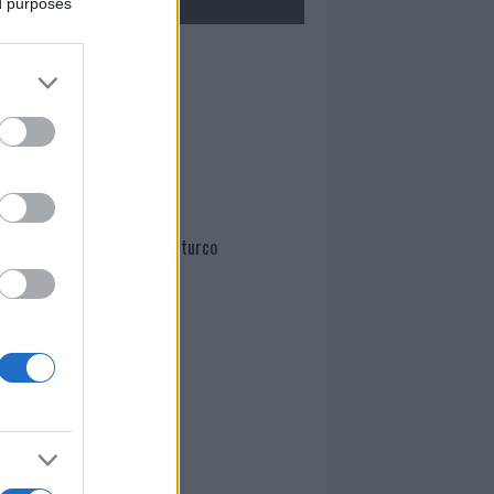
ed purposes
Mario Malu
Paolo Pinna
Martina Agostina Diturco
I nostri cari
I nostri cari