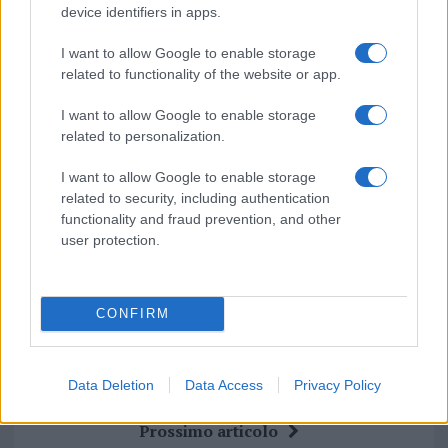
device identifiers in apps.
Su WhatsApp al numero +39
345 356 7512
I want to allow Google to enable storage
related to functionality of the website or app.
I want to allow Google to enable storage
related to personalization.
Ricevi le nostre ultime news
I want to allow Google to enable storage
related to security, including authentication
da
Google News
functionality and fraud prevention, and other
user protection.
Condividi l'articolo
CONFIRM
F
T
Pi
W
S
a
w
n
h
h
Data Deletion
Data Access
Privacy Policy
ce
it
te
at
a
Articolo precedente
b
te
re
s
re
Prossimo articolo