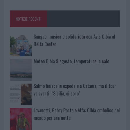
o
r
st
A
o
p
NOTIZIE RECENTI
k
p
Sangue, musica e solidarietà con Avis Olbia al
Delta Center
Meteo Olbia 9 agosto, temperature in calo
Salmo finisce in ospedale a Catania, ma il tour
va avanti: “Sicilia, ci sono”
Jovanotti, Gabry Ponte e Alfa: Olbia ombelico del
mondo per una notte