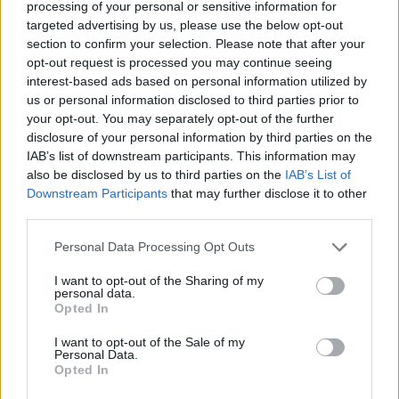
processing of your personal or sensitive information for
targeted advertising by us, please use the below opt-out
section to confirm your selection. Please note that after your
opt-out request is processed you may continue seeing
interest-based ads based on personal information utilized by
us or personal information disclosed to third parties prior to
your opt-out. You may separately opt-out of the further
disclosure of your personal information by third parties on the
IAB’s list of downstream participants. This information may
also be disclosed by us to third parties on the
IAB’s List of
Downstream Participants
that may further disclose it to other
third parties.
Please note that this website/app uses one or more Google
Personal Data Processing Opt Outs
services and may gather and store information including but
not limited to your visit or usage behaviour. You may click to
I want to opt-out of the Sharing of my
personal data.
grant or deny consent to Google and its third-party tags to
Opted In
Vuoi rimuovere le pubblicità nazionali?
use your data for below specified purposes in below Google
consent section.
I want to opt-out of the Sale of my
Personal Data.
Puoi abbonarti a
soli € 1,10 al mese
Opted In
cliccando
qui