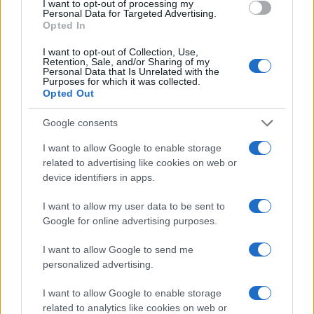
I want to opt-out of processing my
Personal Data for Targeted Advertising.
Opted In
Sei già abbonato?
I want to opt-out of Collection, Use,
Retention, Sale, and/or Sharing of my
Puoi effettuare l'accesso andando nella
Personal Data that Is Unrelated with the
Purposes for which it was collected.
sezione
Login
dal menù del sito o
Opted Out
cliccando
qui
Google consents
I want to allow Google to enable storage
TEMI:
CoolTour Gallura
related to advertising like cookies on web or
device identifiers in apps.
Notizie in tempo reale?
Entra nel canale telegram di
I want to allow my user data to be sent to
Google for online advertising purposes.
GalluraOggi.it
I want to allow Google to send me
personalized advertising.
Inviaci le tue segnalazioni,
I want to allow Google to enable storage
related to analytics like cookies on web or
i tuoi video e le tue foto