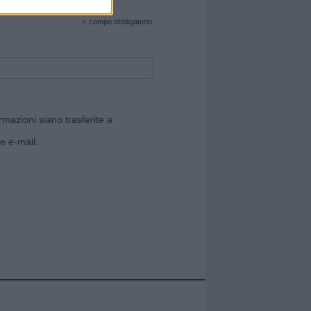
cate sul sito web!
*
campo obbligatorio
rmazioni siano trasferite a
e e-mail.