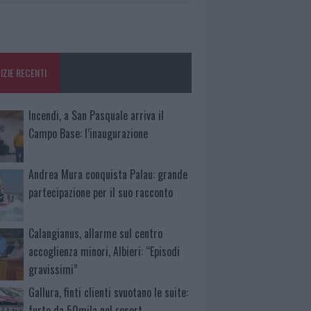
IZIE RECENTI
Incendi, a San Pasquale arriva il
Campo Base: l’inaugurazione
Andrea Mura conquista Palau: grande
partecipazione per il suo racconto
Calangianus, allarme sul centro
accoglienza minori, Albieri: “Episodi
gravissimi”
Gallura, finti clienti svuotano le suite:
furto da 50mila nel resort