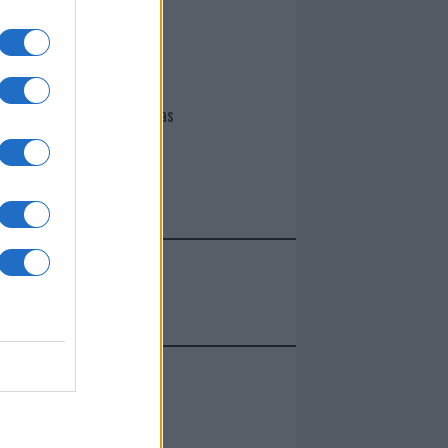
I nostri cari
Giovannimaria Cabras