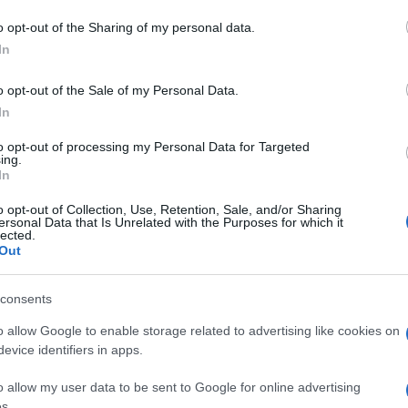
o opt-out of the Sharing of my personal data.
In
na
Contagi Coronavirus Sardegna
o opt-out of the Sale of my Personal Data.
In
to opt-out of processing my Personal Data for Targeted
ing.
In
o opt-out of Collection, Use, Retention, Sale, and/or Sharing
ersonal Data that Is Unrelated with the Purposes for which it
lected.
dente
Prossimo articolo
Out
consents
o allow Google to enable storage related to advertising like cookies on
evice identifiers in apps.
o allow my user data to be sent to Google for online advertising
s.