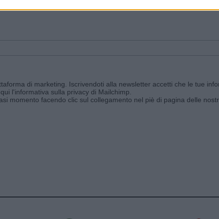
ggi e ricevi le nostre email periodiche contenenti le ultime notizie pubbli
aforma di marketing. Iscrivendoti alla newsletter accetti che le tue info
qui l'informativa sulla privacy di Mailchimp
.
siasi momento facendo clic sul collegamento nel piè di pagina delle nostr