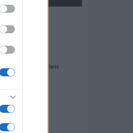
Mario Malu
Paolo Pinna
Martina Agostina Diturco
I nostri cari
I nostri cari