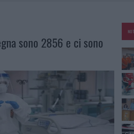
E CALDO TORNANO PROTAGONISTI
A IL CAMPO BASE: L’INAUGURAZIONE
: GRANDE PARTECIPAZIONE PER IL SUO RACCONTO
NOT
RO ACCOGLIENZA MINORI, ALBIERI: “EPISODI GRAVISSIMI”
degna sono 2856 e ci sono