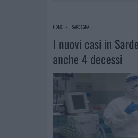
6 AGOSTO 2026
|
METEO OLBIA 7 AGOSTO, SOLE 
6 AGOSTO 2026
|
INCENDI, A SAN PASQUALE ARRIV
6 AGOSTO 2026
|
ANDREA MURA CONQUISTA PALAU
HOME
SARDEGNA
6 AGOSTO 2026
|
CALANGIANUS, ALLARME SUL CENT
I nuovi casi in Sar
anche 4 decessi