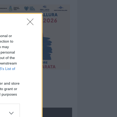
sonal or
ection to
ou may
 personal
out of the
 downstream
B’s List of
er and store
to grant or
ed purposes
ROLOGIE