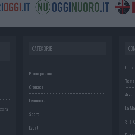
CATEGORIE
CO
Olbia
Prima pagina
Temp
Cronaca
Arza
Economia
La Ma
.com
Sport
S. T. 
Eventi