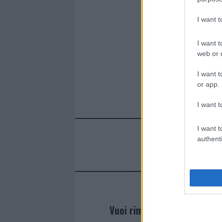
I want 
I want t
web or d
I want t
or app.
I want t
I want t
authenti
Vuoi rimanere sempre agg