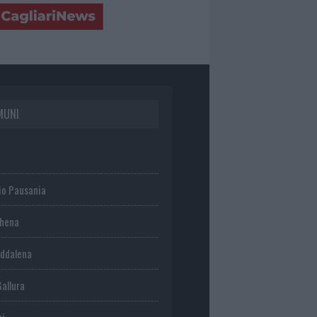
MUNI
io Pausania
chena
ddalena
Gallura