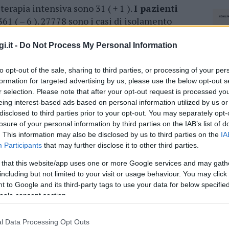
 terapia intensiva sono 31 ( + 1 ).
I pazienti
61 ( – 6 ). 27778 sono i casi di isolamento
i.it -
Do Not Process My Personal Information
 di 71 e un uomo di 81 anni, residenti
to opt-out of the sale, sharing to third parties, or processing of your per
gliari; un uomo di 79 anni, residente nella
formation for targeted advertising by us, please use the below opt-out s
r selection. Please note that after your opt-out request is processed y
mo di 92 anni, residente nella provincia di
eing interest-based ads based on personal information utilized by us or
disclosed to third parties prior to your opt-out. You may separately opt-
losure of your personal information by third parties on the IAB’s list of
. This information may also be disclosed by us to third parties on the
IA
azionali?
Participants
that may further disclose it to other third parties.
 that this website/app uses one or more Google services and may gath
 mese
cliccando
qui
including but not limited to your visit or usage behaviour. You may click 
 to Google and its third-party tags to use your data for below specifi
ogle consent section.
do nella sezione
Login
dal menù del sito o
l Data Processing Opt Outs
NEC