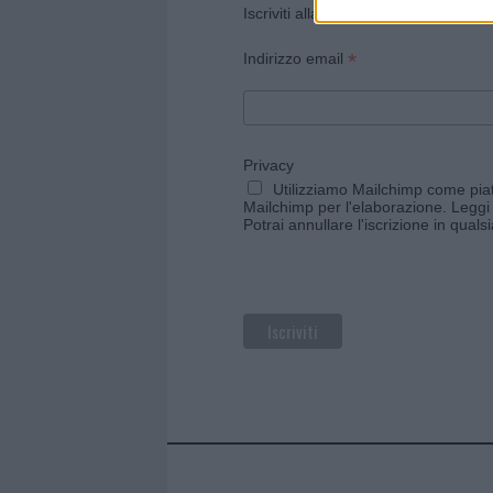
Iscriviti alla newsletter di Gallura O
*
Indirizzo email
Privacy
Utilizziamo Mailchimp come piatt
Mailchimp per l'elaborazione.
Leggi 
Potrai annullare l'iscrizione in qual