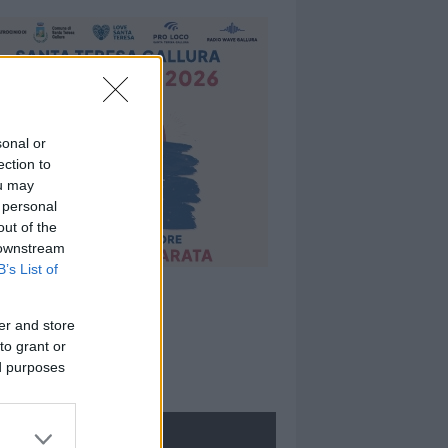
sonal or
ection to
ou may
 personal
out of the
 downstream
B’s List of
er and store
to grant or
ed purposes
ROLOGIE