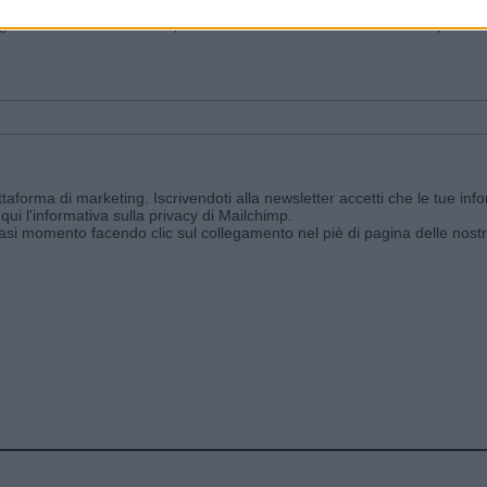
ggi e ricevi le nostre email periodiche contenenti le ultime notizie pubbli
aforma di marketing. Iscrivendoti alla newsletter accetti che le tue info
qui l'informativa sulla privacy di Mailchimp
.
siasi momento facendo clic sul collegamento nel piè di pagina delle nostr