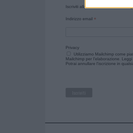
Iscriviti alla newsletter di Gallura O
*
Indirizzo email
Privacy
Utilizziamo Mailchimp come piatt
Mailchimp per l'elaborazione.
Leggi 
Potrai annullare l'iscrizione in qual