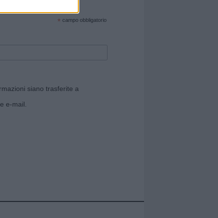
cate sul sito web!
*
campo obbligatorio
rmazioni siano trasferite a
e e-mail.