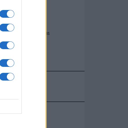
I nostri cari
Giovannimaria Cabras