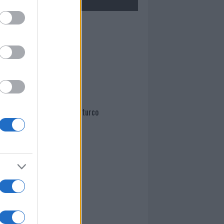
Mario Malu
Paolo Pinna
Martina Agostina Diturco
I nostri cari
I nostri cari