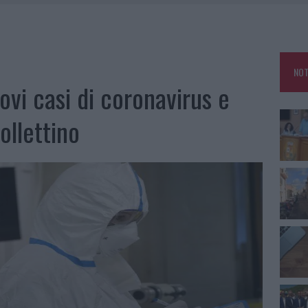
SCEGLIERE LA SOLUZIONE IDEALE PER LA CASA E L’UFFICIO
GO DOLORE: STORIA E RINASCITA DELLA STRADA CHE SEGNÒ LA GALLURA
DDA, RISCHIO PER LA RETE ELETTRICA
NOT
HE IL CENTRO ACCOGLIENZA MINORI CHIUDE
vi casi di coronavirus e
ollettino