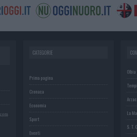
CATEGORIE
CO
Olbia
Prima pagina
Temp
Cronaca
Arza
Economia
La Ma
.com
Sport
S. T. 
Eventi