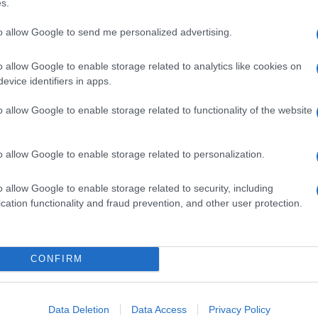
s.
to allow Google to send me personalized advertising.
o allow Google to enable storage related to analytics like cookies on
evice identifiers in apps.
o allow Google to enable storage related to functionality of the website
dente
Prossimo articolo
o allow Google to enable storage related to personalization.
o allow Google to enable storage related to security, including
cation functionality and fraud prevention, and other user protection.
Invia un Comunicato Stampa
|
Pubblicità
|
Segnala
CONFIRM
iornato?
Data Deletion
Data Access
Privacy Policy