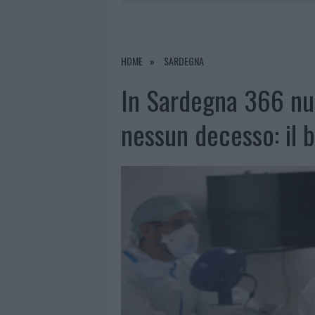
7 AGOSTO 2026
|
PAUSA CAFFÈ IMPECCABILE: COME 
7 AGOSTO 2026
|
MONTE PINO, LA FINE DI UN LUN
7 AGOSTO 2026
|
RAID NELLE CAMPAGNE DI BERCHI
HOME
SARDEGNA
7 AGOSTO 2026
|
CALANGIANUS, DOPO LE POLEMIC
In Sardegna 366 nuo
nessun decesso: il b