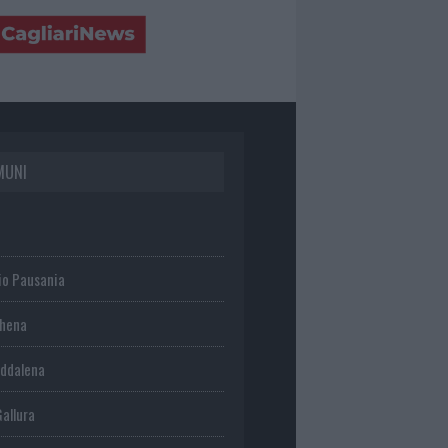
MUNI
io Pausania
chena
ddalena
Gallura