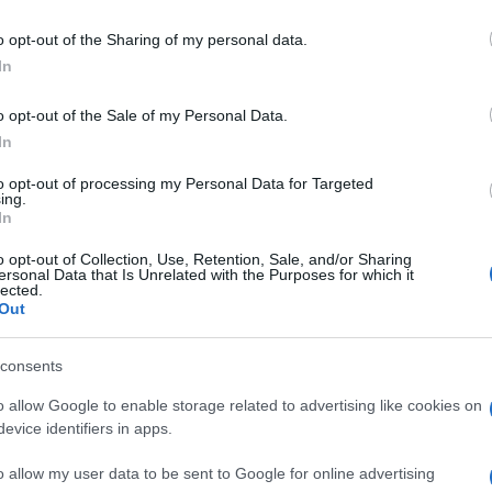
o opt-out of the Sharing of my personal data.
In
ttino Coronavirus Sardegna
Coronavirus Sardegna
o opt-out of the Sale of my Personal Data.
In
eale?
to opt-out of processing my Personal Data for Targeted
ing.
gram di GalluraOggi.it
In
o opt-out of Collection, Use, Retention, Sale, and/or Sharing
ersonal Data that Is Unrelated with the Purposes for which it
lected.
Out
lazioni, i tuoi video e le tue foto
ro +39 345 356 7512
consents
o allow Google to enable storage related to advertising like cookies on
evice identifiers in apps.
ime news da
Google News
o allow my user data to be sent to Google for online advertising