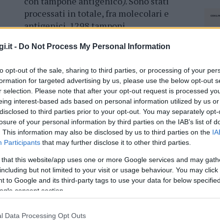
con tampone antigenico
)
. Sono stati
processati in totale, fra molecolari e
antigenici, 1298 tamponi.
I pazienti ricoverati in terapia intensiva
i.it -
Do Not Process My Personal Information
sono 6 (+1), quelli ricoverati in area
to opt-out of the sale, sharing to third parties, or processing of your per
 casi di isolamento domiciliare (+88). Non si
formation for targeted advertising by us, please use the below opt-out s
r selection. Please note that after your opt-out request is processed y
eing interest-based ads based on personal information utilized by us or
disclosed to third parties prior to your opt-out. You may separately opt-
losure of your personal information by third parties on the IAB’s list of
. This information may also be disclosed by us to third parties on the
IA
azionali?
Participants
that may further disclose it to other third parties.
 that this website/app uses one or more Google services and may gath
 mese
cliccando
qui
including but not limited to your visit or usage behaviour. You may click 
 to Google and its third-party tags to use your data for below specifi
ogle consent section.
NEC
do nella sezione
Login
dal menù del sito o
l Data Processing Opt Outs