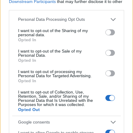
Downstream Participants
that may further disclose it to other
third parties.
NECROLOGIE
Please note that this website/app uses one or more Google
Personal Data Processing Opt Outs
services and may gather and store information including but
Mario Malu
not limited to your visit or usage behaviour. You may click to
I want to opt-out of the Sharing of my
personal data.
grant or deny consent to Google and its third-party tags to
Opted In
use your data for below specified purposes in below Google
consent section.
I want to opt-out of the Sale of my
Personal Data.
Paolo Pinna
Opted In
I want to opt-out of processing my
Personal Data for Targeted Advertising.
Martina Agostina Diturco
Opted In
I want to opt-out of Collection, Use,
Retention, Sale, and/or Sharing of my
Personal Data that Is Unrelated with the
Purposes for which it was collected.
I nostri cari
Opted Out
Google consents
I nostri cari
I want to allow Google to enable storage