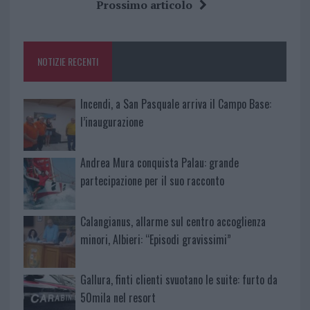
b
te
re
s
re
Prossimo articolo
o
r
st
A
o
p
NOTIZIE RECENTI
k
p
Incendi, a San Pasquale arriva il Campo Base:
l’inaugurazione
Andrea Mura conquista Palau: grande
partecipazione per il suo racconto
Calangianus, allarme sul centro accoglienza
minori, Albieri: “Episodi gravissimi”
Gallura, finti clienti svuotano le suite: furto da
50mila nel resort