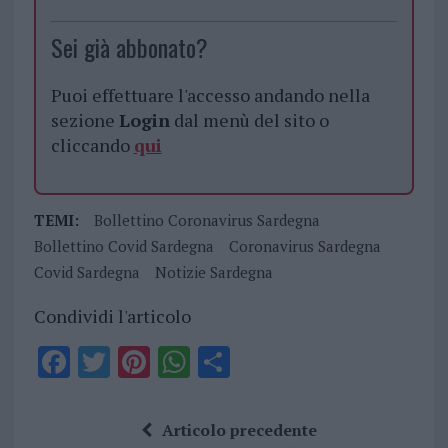
Sei già abbonato?
Puoi effettuare l'accesso andando nella
sezione
Login
dal menù del sito o
cliccando
qui
TEMI:
Bollettino Coronavirus Sardegna
Bollettino Covid Sardegna
Coronavirus Sardegna
Covid Sardegna
Notizie Sardegna
Condividi l'articolo
F
T
Pi
W
S
a
w
n
h
h
ce
it
te
at
a
Articolo precedente