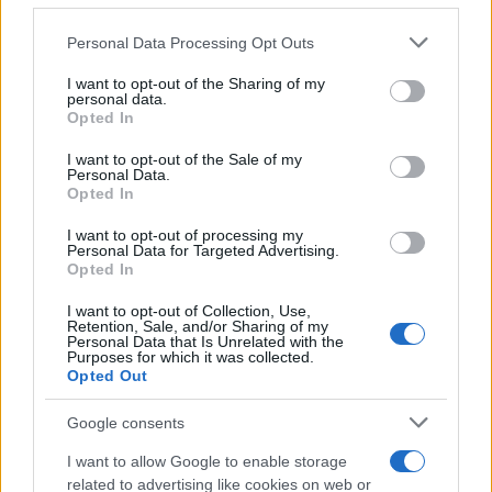
cliccando
qui
Please note that this website/app uses one or more Google
Personal Data Processing Opt Outs
services and may gather and store information including but
not limited to your visit or usage behaviour. You may click to
I want to opt-out of the Sharing of my
personal data.
TEMI:
grant or deny consent to Google and its third-party tags to
Opted In
Contributi Per La Prima Casa Nei Piccoli Comuni
use your data for below specified purposes in below Google
Sardi
consent section.
I want to opt-out of the Sale of my
Personal Data.
Notizie Sardegna
Piccoli Comuni Sardegna
Opted In
Rientro Emigrati Sardi
Spopolamento Sardegna
I want to opt-out of processing my
Personal Data for Targeted Advertising.
Inviaci le tue segnalazioni,
Opted In
i tuoi video e le tue foto
I want to opt-out of Collection, Use,
Su WhatsApp al numero +39
Retention, Sale, and/or Sharing of my
Personal Data that Is Unrelated with the
345 356 7512
Purposes for which it was collected.
Opted Out
Google consents
Notizie in tempo reale?
I want to allow Google to enable storage
Entra nel canale telegram di
related to advertising like cookies on web or