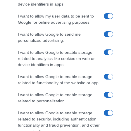
GalluraOggi.it
device identifiers in apps.
I want to allow my user data to be sent to
Google for online advertising purposes.
I want to allow Google to send me
Ricevi le nostre ultime news
personalized advertising.
I want to allow Google to enable storage
da
Google News
related to analytics like cookies on web or
device identifiers in apps.
Condividi l'articolo
I want to allow Google to enable storage
related to functionality of the website or app.
F
T
Pi
W
S
I want to allow Google to enable storage
a
w
n
h
h
related to personalization.
ce
it
te
at
a
Articolo precedente
I want to allow Google to enable storage
b
te
re
s
re
Prossimo articolo
related to security, including authentication
o
r
st
A
functionality and fraud prevention, and other