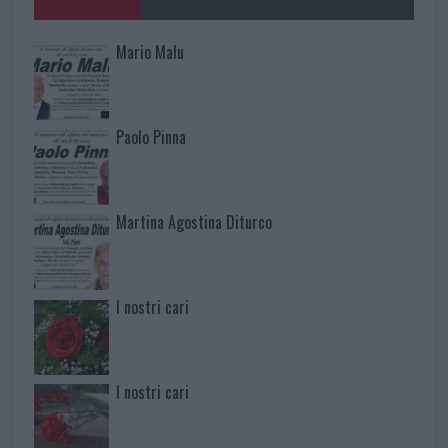
Mario Malu
Paolo Pinna
Martina Agostina Diturco
I nostri cari
I nostri cari