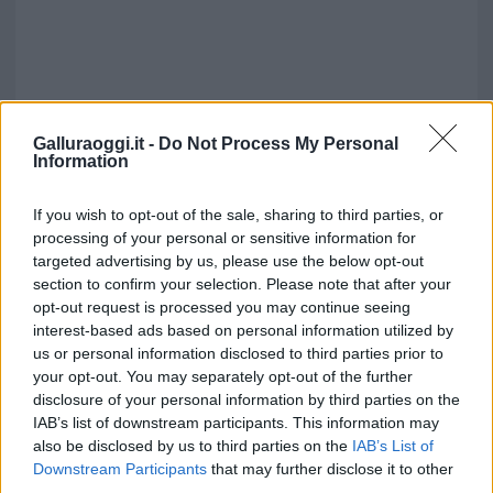
Galluraoggi.it -
Do Not Process My Personal
Information
If you wish to opt-out of the sale, sharing to third parties, or
processing of your personal or sensitive information for
Vuoi rimuovere le pubblicità nazionali?
targeted advertising by us, please use the below opt-out
section to confirm your selection. Please note that after your
opt-out request is processed you may continue seeing
Puoi abbonarti a
soli € 1,10 al mese
interest-based ads based on personal information utilized by
cliccando
qui
us or personal information disclosed to third parties prior to
your opt-out. You may separately opt-out of the further
disclosure of your personal information by third parties on the
Sei già abbonato?
IAB’s list of downstream participants. This information may
also be disclosed by us to third parties on the
IAB’s List of
Puoi effettuare l'accesso andando nella
Downstream Participants
that may further disclose it to other
sezione
Login
dal menù del sito o
third parties.