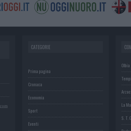
CATEGORIE
CO
Olbia
Prima pagina
Temp
Cronaca
Arza
Economia
La Ma
.com
Sport
S. T. 
Eventi