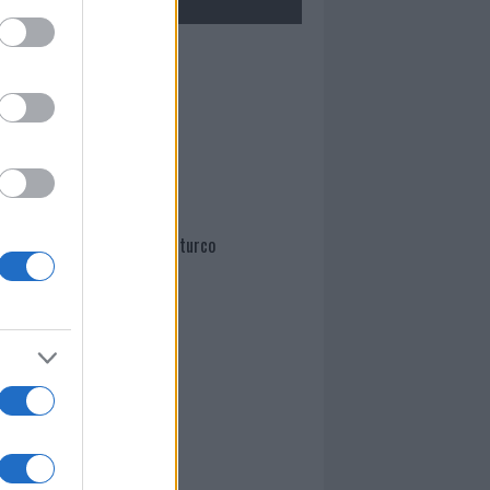
Mario Malu
Paolo Pinna
Martina Agostina Diturco
I nostri cari
I nostri cari