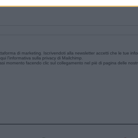
ggi e ricevi le nostre email periodiche contenenti le ultime notizie pubbli
aforma di marketing. Iscrivendoti alla newsletter accetti che le tue info
qui l'informativa sulla privacy di Mailchimp
.
siasi momento facendo clic sul collegamento nel piè di pagina delle nostr