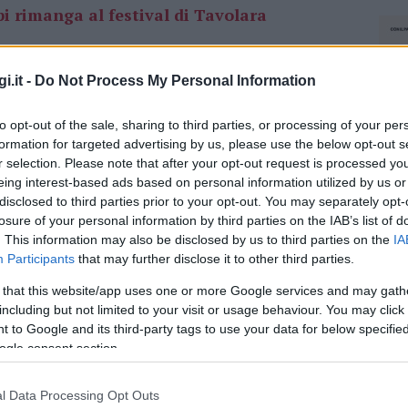
i rimanga al festival di Tavolara
contro al Vaticano tra Papa Francesco e comici
i.it -
Do Not Process My Personal Information
dienza è stata caratterizzata da momenti di
con numerosi ospiti illustri
tra cui l’attrice
to opt-out of the sale, sharing to third parties, or processing of your per
Lo scatto è diventato virale e la comica è
formation for targeted advertising by us, please use the below opt-out s
l’occasione di incontrare il pontefice.
r selection. Please note that after your opt-out request is processed y
eing interest-based ads based on personal information utilized by us or
disclosed to third parties prior to your opt-out. You may separately opt-
azionali?
losure of your personal information by third parties on the IAB’s list of
. This information may also be disclosed by us to third parties on the
IA
 mese
cliccando
qui
Participants
that may further disclose it to other third parties.
 that this website/app uses one or more Google services and may gath
including but not limited to your visit or usage behaviour. You may click 
 to Google and its third-party tags to use your data for below specifi
ogle consent section.
do nella sezione
Login
dal menù del sito o
l Data Processing Opt Outs
NEC