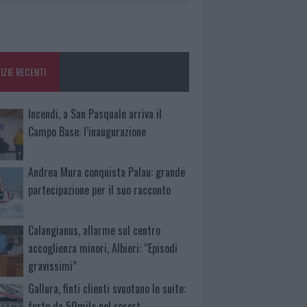
IZIE RECENTI
Incendi, a San Pasquale arriva il
Campo Base: l’inaugurazione
Andrea Mura conquista Palau: grande
partecipazione per il suo racconto
Calangianus, allarme sul centro
accoglienza minori, Albieri: “Episodi
gravissimi”
Gallura, finti clienti svuotano le suite:
furto da 50mila nel resort