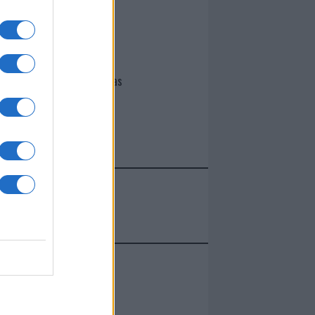
I nostri cari
Giovannimaria Cabras