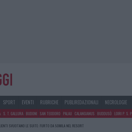
SPORT
EVENTI
RUBRICHE
PUBLIREDAZIONALI
NECROLOGIE
A
S. T. GALLURA
BUDONI
SAN TEODORO
PALAU
CALANGIANUS
BUDDUSÒ
LOIRI P. S. 
CLIENTI SVUOTANO LE SUITE: FURTO DA 50MILA NEL RESORT
GOSTO, SOLE E CALDO TORNANO PROTAGONISTI