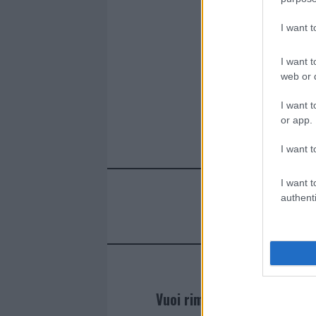
I want 
I want t
web or d
I want t
or app.
I want t
I want t
authenti
Vuoi rimanere sempre agg