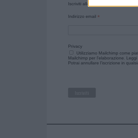
Iscriviti alla newsletter di Gallura O
*
Indirizzo email
Privacy
Utilizziamo Mailchimp come piatt
Mailchimp per l'elaborazione.
Leggi 
Potrai annullare l'iscrizione in qual