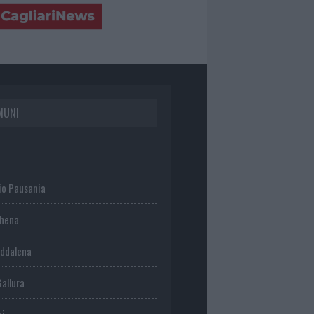
MUNI
io Pausania
chena
ddalena
Gallura