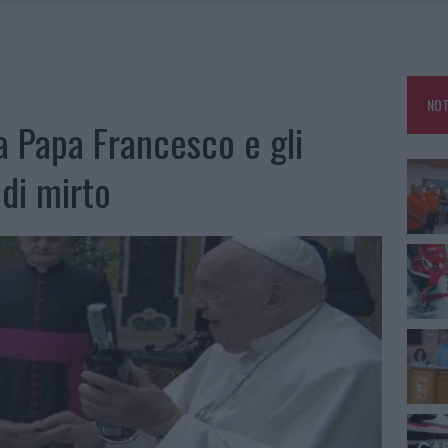
A IL CAMPO BASE: L’INAUGURAZIONE
: GRANDE PARTECIPAZIONE PER IL SUO RACCONTO
RO ACCOGLIENZA MINORI, ALBIERI: “EPISODI GRAVISSIMI”
NOT
a Papa Francesco e gli
 di mirto