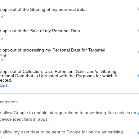
o opt-out of the Sharing of my personal data.
 Papa
Notizie Sardegna
Sardegna Notizie
In
o opt-out of the Sale of my Personal Data.
In
to opt-out of processing my Personal Data for Targeted
ing.
In
dente
Prossimo articolo
o opt-out of Collection, Use, Retention, Sale, and/or Sharing
ersonal Data that Is Unrelated with the Purposes for which it
lected.
Out
consents
o allow Google to enable storage related to advertising like cookies on
evice identifiers in apps.
o allow my user data to be sent to Google for online advertising
s.