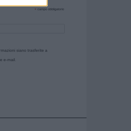
cate sul sito web!
*
campo obbligatorio
rmazioni siano trasferite a
e e-mail.