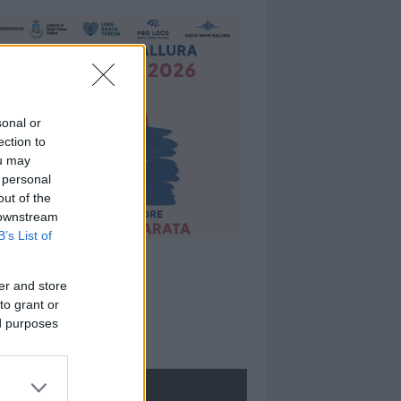
sonal or
ection to
ou may
 personal
out of the
 downstream
B’s List of
er and store
to grant or
ed purposes
ROLOGIE