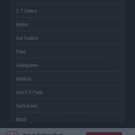
S. T. Gallura
Budoni
San Teodoro
Palau
Calangianus
Buddusò
Loiri P. S. Paolo
Golfo Aranci
Monti
Telti
App di Gallura Oggi