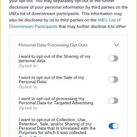
your opt-out. You may separately opt-out of the further
disclosure of your personal information by third parties on the
Incidente sulla provinciale 125, paura tra Olbia e
IAB’s list of downstream participants. This information may
Arzachena
also be disclosed by us to third parties on the
IAB’s List of
Downstream Participants
that may further disclose it to other
third parties.
Incidente sulla strada provinciale ad Arzachena,
un ferito
Please note that this website/app uses one or more Google
Personal Data Processing Opt Outs
services and may gather and store information including but
not limited to your visit or usage behaviour. You may click to
I want to opt-out of the Sharing of my
personal data.
Sangue, musica e solidarietà con Avis Olbia al
grant or deny consent to Google and its third-party tags to
Opted In
use your data for below specified purposes in below Google
Delta Center
consent section.
I want to opt-out of the Sale of my
Personal Data.
Opted In
Meteo Olbia 9 agosto, temperature in calo
I want to opt-out of processing my
Personal Data for Targeted Advertising.
Opted In
Salmo finisce in ospedale a Catania, ma il tour
I want to opt-out of Collection, Use,
va avanti: “Sicilia, ci sono”
Retention, Sale, and/or Sharing of my
Personal Data that Is Unrelated with the
Purposes for which it was collected.