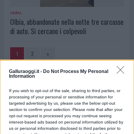
OLBIA
Olbia, abbandonate nella notte tre carcasse
di auto. Si cercano i colpevoli
1
2
»
Galluraoggi.it -
Do Not Process My Personal
NOTIZIE RECENTI
Information
If you wish to opt-out of the sale, sharing to third parties, or
Controlli rafforzati in Costa Smeralda, 20
processing of your personal or sensitive information for
arresti e 135 denunce
targeted advertising by us, please use the below opt-out
section to confirm your selection. Please note that after your
opt-out request is processed you may continue seeing
Tre milioni di euro dalla Provincia Gallura per
interest-based ads based on personal information utilized by
nuove aule nelle scuole di Olbia
us or personal information disclosed to third parties prior to