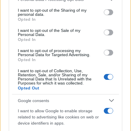
Calangianus, dopo le polemiche il centro
services and may gather and store information including but
not limited to your visit or usage behaviour. You may click to
I want to opt-out of the Sharing of my
accoglienza minori chiude
personal data.
grant or deny consent to Google and its third-party tags to
Opted In
use your data for below specified purposes in below Google
Olbia, divieto di sosta contro spaccio e degrado:
consent section.
I want to opt-out of the Sale of my
Personal Data.
esplode la protesta
Opted In
I want to opt-out of processing my
Pausa caffè impeccabile: come scegliere la
Personal Data for Targeted Advertising.
Opted In
soluzione ideale per la casa e l’ufficio
I want to opt-out of Collection, Use,
Retention, Sale, and/or Sharing of my
Monte Pino, la fine di un lungo dolore: storia e
Personal Data that Is Unrelated with the
Purposes for which it was collected.
rinascita della strada che segnò la Gallura
Opted Out
Google consents
Raid nelle campagne di Berchidda, rischio per
la rete elettrica
I want to allow Google to enable storage
related to advertising like cookies on web or
device identifiers in apps.
Monte Pino, via i cancelli del cantiere: la Gallura