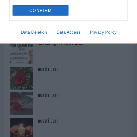
CONFIRM
Paolo Pinna
Data Deletion
Data Access
Privacy Policy
Martina Agostina Diturco
I nostri cari
I nostri cari
I nostri cari