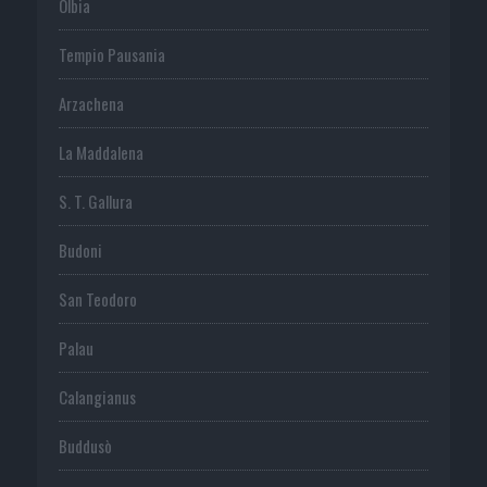
Olbia
Tempio Pausania
Arzachena
La Maddalena
S. T. Gallura
Budoni
San Teodoro
Palau
Calangianus
Buddusò