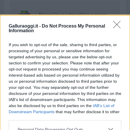
Ricevi le nostre ultime news
Galluraoggi.it -
Do Not Process My Personal
da
Google News
Information
If you wish to opt-out of the sale, sharing to third parties, or
processing of your personal or sensitive information for
Condividi l'articolo
targeted advertising by us, please use the below opt-out
F
T
Pi
W
S
section to confirm your selection. Please note that after your
opt-out request is processed you may continue seeing
a
w
n
h
h
interest-based ads based on personal information utilized by
ce
it
te
at
a
us or personal information disclosed to third parties prior to
Articolo precedente
your opt-out. You may separately opt-out of the further
b
te
re
s
re
Prossimo articolo
disclosure of your personal information by third parties on the
o
r
st
A
IAB’s list of downstream participants. This information may
also be disclosed by us to third parties on the
IAB’s List of
o
p
Downstream Participants
that may further disclose it to other
NOTIZIE RECENTI
k
p
third parties.
Please note that this website/app uses one or more Google
Personal Data Processing Opt Outs