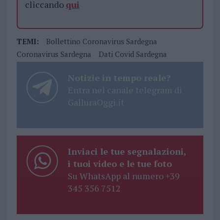
cliccando
qui
TEMI:
Bollettino Coronavirus Sardegna
Coronavirus Sardegna
Dati Covid Sardegna
Notizie in tempo reale?
Entra nel canale telegram di
GalluraOggi.it
Inviaci le tue segnalazioni,
i tuoi video e le tue foto
Su WhatsApp al numero +39
345 356 7512