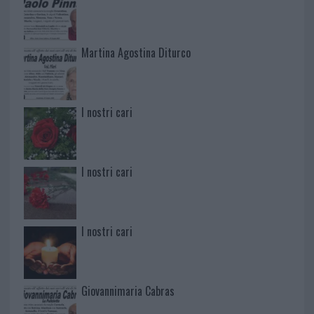
Martina Agostina Diturco
I nostri cari
I nostri cari
I nostri cari
Giovannimaria Cabras