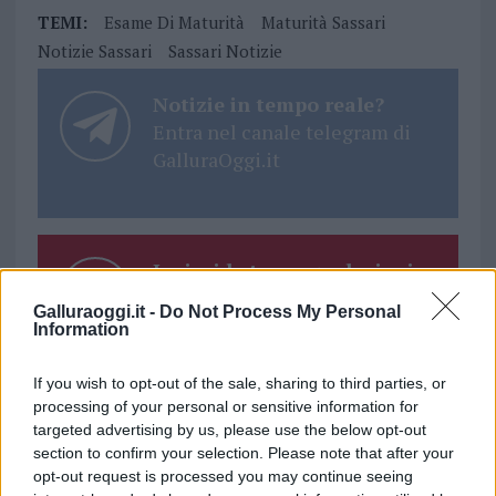
TEMI:
Esame Di Maturità
Maturità Sassari
Notizie Sassari
Sassari Notizie
Notizie in tempo reale?
Entra nel canale telegram di
GalluraOggi.it
Inviaci le tue segnalazioni,
i tuoi video e le tue foto
Galluraoggi.it -
Do Not Process My Personal
Su WhatsApp al numero +39
Information
345 356 7512
If you wish to opt-out of the sale, sharing to third parties, or
processing of your personal or sensitive information for
targeted advertising by us, please use the below opt-out
section to confirm your selection. Please note that after your
opt-out request is processed you may continue seeing
Ricevi le nostre ultime news