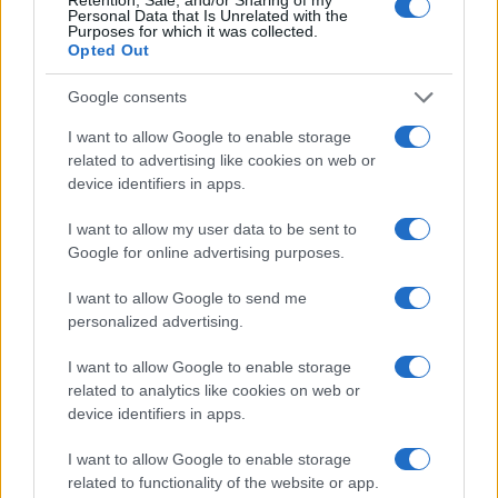
Personal Data that Is Unrelated with the
Purposes for which it was collected.
Le ultime offerte di lavoro a Olbia e in Gallura
Opted Out
Google consents
Cumuli di rifiuti a Santa Teresa Gallura, la
I want to allow Google to enable storage
segnalazione dei residenti
related to advertising like cookies on web or
device identifiers in apps.
Incendi in Gallura, devastati un chiosco e due
I want to allow my user data to be sent to
Google for online advertising purposes.
furgoni: le indagini
I want to allow Google to send me
Cannigione celebra la cultura gallurese con il
personalized advertising.
“Poker letterario”
I want to allow Google to enable storage
related to analytics like cookies on web or
È scontro tra Misericordia e Comune di Santa
device identifiers in apps.
Teresa Gallura
I want to allow Google to enable storage
related to functionality of the website or app.