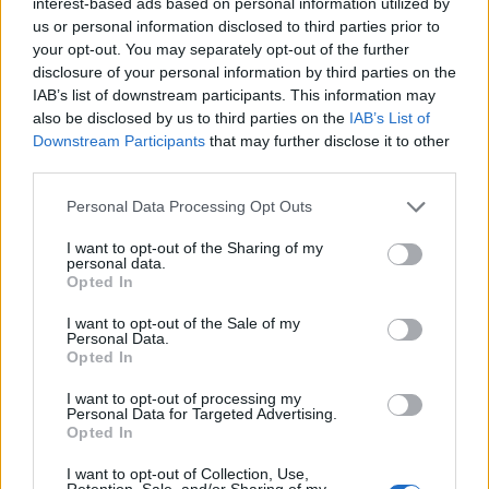
interest-based ads based on personal information utilized by
us or personal information disclosed to third parties prior to
da
Google News
your opt-out. You may separately opt-out of the further
disclosure of your personal information by third parties on the
IAB’s list of downstream participants. This information may
also be disclosed by us to third parties on the
IAB’s List of
Condividi l'articolo
Downstream Participants
that may further disclose it to other
F
T
Pi
W
S
third parties.
a
w
n
h
h
Please note that this website/app uses one or more Google
Personal Data Processing Opt Outs
services and may gather and store information including but
ce
it
te
at
a
not limited to your visit or usage behaviour. You may click to
I want to opt-out of the Sharing of my
Articolo precedente
personal data.
b
te
re
s
re
grant or deny consent to Google and its third-party tags to
Prossimo articolo
Opted In
use your data for below specified purposes in below Google
o
r
st
A
consent section.
I want to opt-out of the Sale of my
o
p
Personal Data.
Opted In
NOTIZIE RECENTI
k
p
I want to opt-out of processing my
Personal Data for Targeted Advertising.
Olbia, le previsioni meteo per lunedì 10 agosto
Opted In
2026
I want to opt-out of Collection, Use,
Retention, Sale, and/or Sharing of my