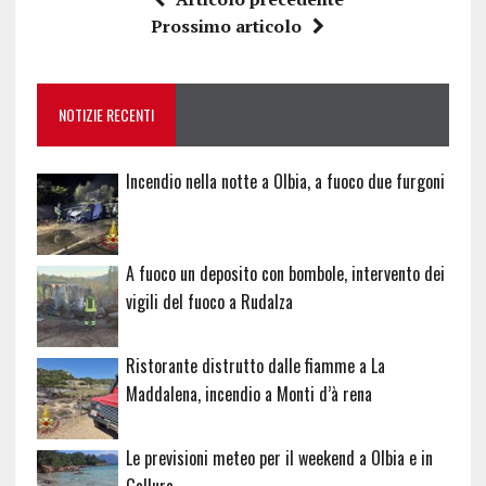
b
te
re
s
re
Prossimo articolo
o
r
st
A
o
p
NOTIZIE RECENTI
k
p
Incendio nella notte a Olbia, a fuoco due furgoni
A fuoco un deposito con bombole, intervento dei
vigili del fuoco a Rudalza
Ristorante distrutto dalle fiamme a La
Maddalena, incendio a Monti d’à rena
Le previsioni meteo per il weekend a Olbia e in
Gallura