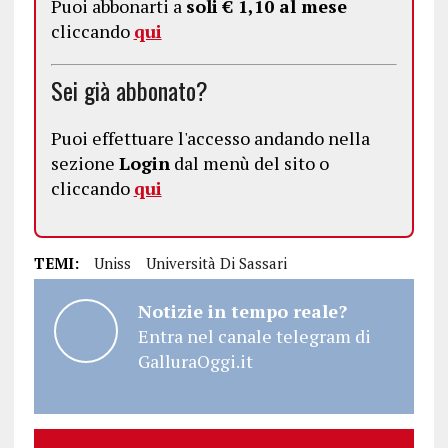
Puoi abbonarti a
soli € 1,10 al mese
cliccando
qui
Sei già abbonato?
Puoi effettuare l'accesso andando nella
sezione
Login
dal menù del sito o
cliccando
qui
TEMI:
Uniss
Università Di Sassari
Notizie in tempo reale?
Entra nel canale telegram di
GalluraOggi.it