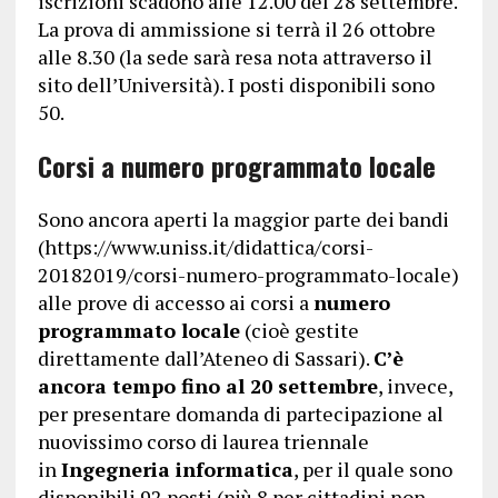
iscrizioni scadono alle 12.00 del 28 settembre.
La prova di ammissione si terrà il 26 ottobre
alle 8.30 (la sede sarà resa nota attraverso il
sito dell’Università). I posti disponibili sono
50.
Corsi a numero programmato locale
Sono ancora aperti la maggior parte dei bandi
(https://www.uniss.it/didattica/corsi-
20182019/corsi-numero-programmato-locale)
alle prove di accesso ai corsi a
numero
programmato locale
(cioè gestite
direttamente dall’Ateneo di Sassari).
C’è
ancora tempo fino al 20 settembre
, invece,
per presentare domanda di partecipazione al
nuovissimo corso di laurea triennale
in
Ingegneria informatica
, per il quale sono
disponibili 92 posti (più 8 per cittadini non