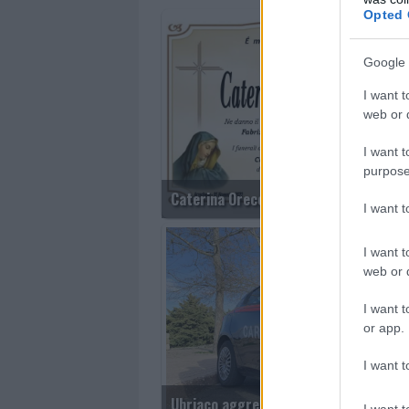
Opted 
Google 
I want t
web or d
I want t
purpose
Caterina Orecchioni
I want 
I want t
web or d
I want t
or app.
I want t
Ubriaco aggredisce carabinieri e
I want t