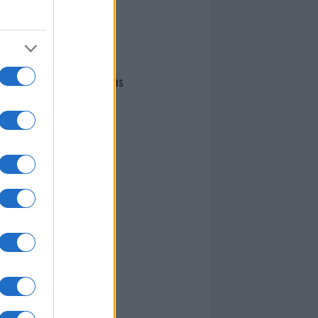
I nostri cari
Giovannimaria Cabras