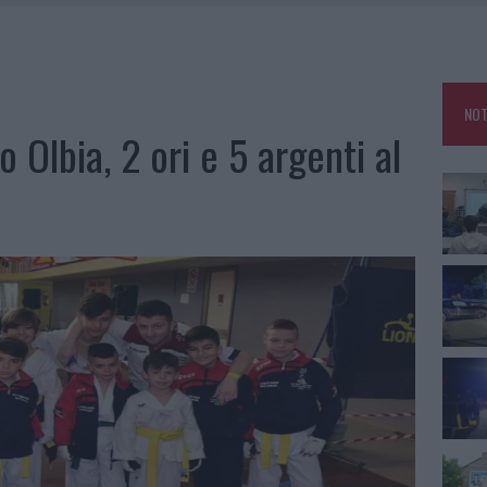
NCIALE AD ARZACHENA, UN FERITO
CON AVIS OLBIA AL DELTA CENTER
ATURE IN CALO
NOT
VINCIA GALLURA PER NUOVE AULE NELLE SCUOLE DI OLBIA
Olbia, 2 ori e 5 argenti al