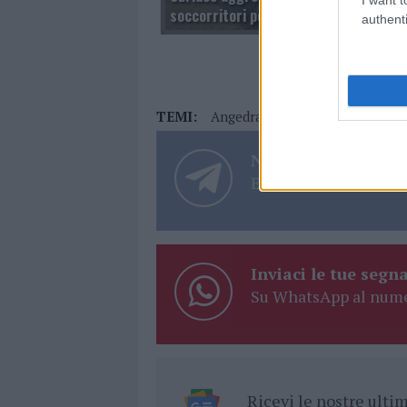
soccorritori per strada
authenti
TEMI:
Angedras Taekwondo
Antonio
Notizie in tempo r
Entra nel canale tele
Inviaci le tue segna
Su WhatsApp al nume
Ricevi le nostre ult