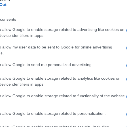
Out
consents
o allow Google to enable storage related to advertising like cookies on
evice identifiers in apps.
La Maddalena, tutto pronto per le festività
o allow my user data to be sent to Google for online advertising
natalizie nel segno della sobrietà
s.
to allow Google to send me personalized advertising.
o allow Google to enable storage related to analytics like cookies on
evice identifiers in apps.
o allow Google to enable storage related to functionality of the website
Emergenza carceri, stanno scoppiando: le
o allow Google to enable storage related to personalization.
situazioni peggiori a Tempio, Sassari e
Nuoro
o allow Google to enable storage related to security, including