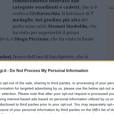
combattimento riservato alle
categorie esordienti e cadetti
, che si è
svolto a
Civitavecchia
. Il bottino è di
7
medaglie
.
Sul gradino più alto
del
podio sono saliti
Manuel Madeddu
, che
ha vinto per superiorità il primo
20-6, e
Diego Piccinnu
, che ha vinto la finale
adori
, fresco dell’oro di San Sperate, che si
i quarti di finale per superiorità e dopo la
ento anche per
Lorenzo Sforza
al suo
esordio
i.it -
Do Not Process My Personal Information
s Aru
, vittorioso in semifinale per 37 a 27, e
to opt-out of the sale, sharing to third parties, or processing of your per
formation for targeted advertising by us, please use the below opt-out s
vide Mascia,
ed esordio senza medaglie per il
r selection. Please note that after your opt-out request is processed y
eing interest-based ads based on personal information utilized by us or
disclosed to third parties prior to your opt-out. You may separately opt-
losure of your personal information by third parties on the IAB’s list of
tenuto il
Best Poomsae
, campionato italiani a
NEC