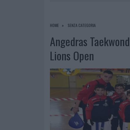
9 AGOSTO 2026
|
INCIDENTE SULLA STRADA PROVI
8 AGOSTO 2026
|
SANGUE, MUSICA E SOLIDARIETÀ 
8 AGOSTO 2026
|
METEO OLBIA 9 AGOSTO, TEMPER
HOME
SENZA CATEGORIA
9 AGOSTO 2026
|
TRE MILIONI DI EURO DALLA PRO
Angedras Taekwondo 
Lions Open