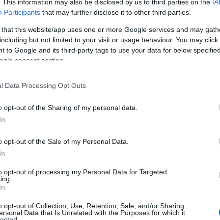
. This information may also be disclosed by us to third parties on the
IA
lla quale ha partecipato
Andrea Mura
, tra le
Participants
that may further disclose it to other third parties.
 salito sul terzo gradino del podio.
بيت واي
 that this website/app uses one or more Google services and may gath
including but not limited to your visit or usage behaviour. You may click 
azionali?
 to Google and its third-party tags to use your data for below specifi
ogle consent section.
 mese
cliccando
qui
l Data Processing Opt Outs
o opt-out of the Sharing of my personal data.
In
do nella sezione
Login
dal menù del sito o
o opt-out of the Sale of my Personal Data.
In
to opt-out of processing my Personal Data for Targeted
 Carta
Lions Open
ing.
In
o opt-out of Collection, Use, Retention, Sale, and/or Sharing
ersonal Data that Is Unrelated with the Purposes for which it
lected.