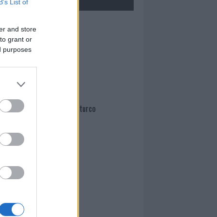
B’s List of
Mario Malu
er and store
to grant or
ed purposes
Paolo Pinna
Martina Agostina Diturco
I nostri cari
I nostri cari