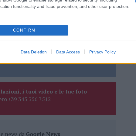
cation functionality and fraud prevention, and other user protection.
CONFIRM
 Carta
Data Deletion
Data Access
Privacy Policy
eale?
gram di GalluraOggi.it
lazioni, i tuoi video e le tue foto
ro +39 345 356 7512
ime news da
Google News