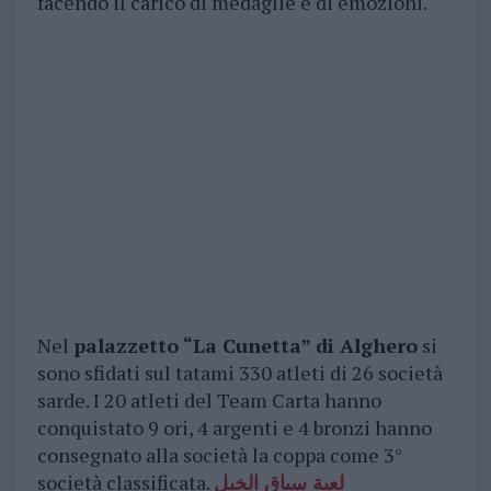
facendo il carico di medaglie e di emozioni.
Nel
palazzetto “La Cunetta” di Alghero
si
sono sfidati sul tatami 330 atleti di 26 società
sarde. I 20 atleti del Team Carta hanno
conquistato 9 ori, 4 argenti e 4 bronzi hanno
consegnato alla società la coppa come 3°
società classificata.
لعبة سباق الخيل