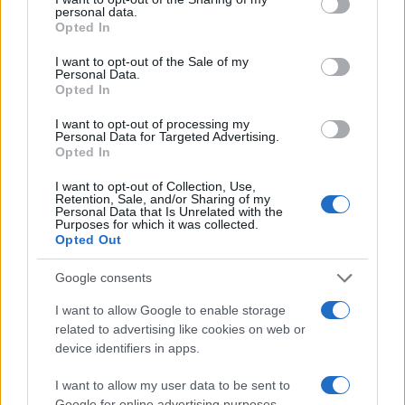
personal data.
grant or deny consent to Google and its third-party tags to
Opted In
TEMI:
Angedras Taekwondo
use your data for below specified purposes in below Google
consent section.
I want to opt-out of the Sale of my
Notizie in tempo reale?
Personal Data.
Opted In
Entra nel canale telegram di
GalluraOggi.it
I want to opt-out of processing my
Personal Data for Targeted Advertising.
Opted In
I want to opt-out of Collection, Use,
Retention, Sale, and/or Sharing of my
Inviaci le tue segnalazioni,
Personal Data that Is Unrelated with the
Purposes for which it was collected.
i tuoi video e le tue foto
Opted Out
Su WhatsApp al numero +39
345 356 7512
Google consents
I want to allow Google to enable storage
related to advertising like cookies on web or
device identifiers in apps.
Ricevi le nostre ultime news
I want to allow my user data to be sent to
Google for online advertising purposes.