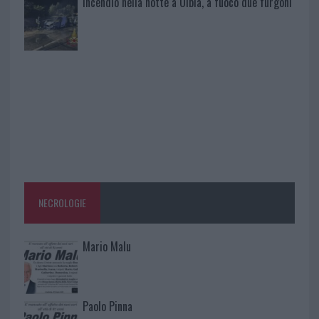
Incendio nella notte a Olbia, a fuoco due furgoni
NECROLOGIE
Mario Malu
Paolo Pinna