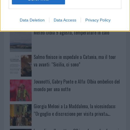
Sangue, musica e solidarietà con Avis Olbia al
Delta Center
Data Deletion
Data Access
Privacy Policy
Meteo Olbia 9 agosto, temperature in calo
Salmo finisce in ospedale a Catania, ma il tour
va avanti: “Sicilia, ci sono”
Jovanotti, Gabry Ponte e Alfa: Olbia ombelico del
mondo per una notte
Giorgia Meloni a La Maddalena, la vicesindaco:
“Orgoglio e discrezione per visita privata̶…