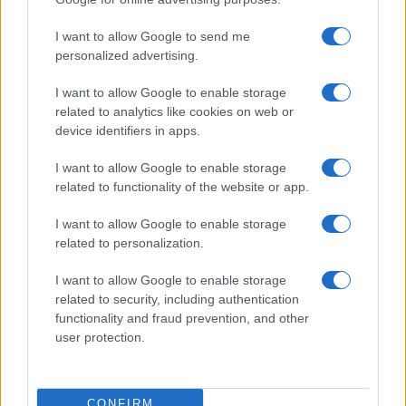
da
Google News
I want to allow Google to send me
personalized advertising.
I want to allow Google to enable storage
Condividi l'articolo
related to analytics like cookies on web or
F
T
Pi
W
S
device identifiers in apps.
a
w
n
h
h
I want to allow Google to enable storage
ce
it
te
at
a
related to functionality of the website or app.
Articolo precedente
b
te
re
s
re
Prossimo articolo
I want to allow Google to enable storage
related to personalization.
o
r
st
A
o
p
I want to allow Google to enable storage
NOTIZIE RECENTI
related to security, including authentication
k
p
functionality and fraud prevention, and other
user protection.
Incidente sulla strada provinciale ad Arzachena,
un ferito
CONFIRM