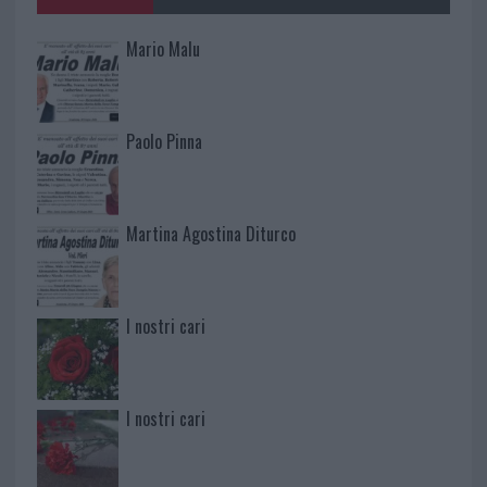
Mario Malu
Paolo Pinna
Martina Agostina Diturco
I nostri cari
I nostri cari