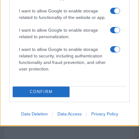
GalluraOggi.it
I want to allow Google to enable storage
related to functionality of the website or app.
I want to allow Google to enable storage
related to personalization.
Ricevi le nostre ultime news
I want to allow Google to enable storage
da
Google News
related to security, including authentication
functionality and fraud prevention, and other
user protection.
Condividi l'articolo
F
T
Pi
W
S
CONFIRM
a
w
n
h
h
ce
it
te
at
a
Data Deletion
Data Access
Privacy Policy
Articolo precedente
b
te
re
s
re
Prossimo articolo
o
r
st
A