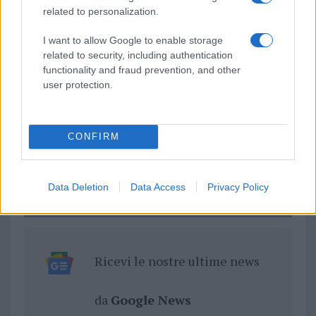
related to personalization.
Inviaci le tue segnalazioni,
i tuoi video e le tue foto
I want to allow Google to enable storage
Su WhatsApp al numero +39
related to security, including authentication
functionality and fraud prevention, and other
345 356 7512
user protection.
CONFIRM
Notizie in tempo reale?
Entra nel canale telegram di
GalluraOggi.it
Data Deletion
Data Access
Privacy Policy
Ricevi le nostre ultime news
da
Google News