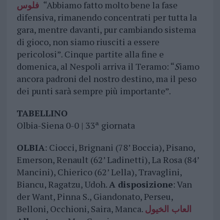
فلوس
“Abbiamo fatto molto bene la fase
difensiva, rimanendo concentrati per tutta la
gara, mentre davanti, pur cambiando sistema
di gioco, non siamo riusciti a essere
pericolosi”. Cinque partite alla fine e
domenica, al Nespoli arriva il Teramo: “
S
iamo
ancora padroni del nostro destino, ma il peso
dei punti sarà sempre più importante”.
TABELLINO
Olbia-Siena 0-0 | 33ª giornata
OLBIA
: Ciocci, Brignani (78’ Boccia), Pisano,
Emerson, Renault (62’ Ladinetti), La Rosa (84’
Mancini), Chierico (62’ Lella), Travaglini,
Biancu, Ragatzu, Udoh.
A disposizione
: Van
der Want, Pinna S., Giandonato, Perseu,
Belloni, Occhioni, Saira, Manca.
العاب الخيول