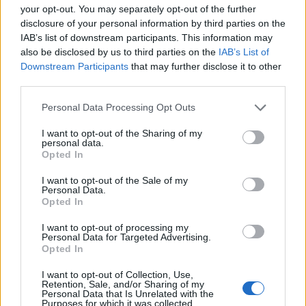
your opt-out. You may separately opt-out of the further
disclosure of your personal information by third parties on the
IAB’s list of downstream participants. This information may
also be disclosed by us to third parties on the
IAB’s List of
Downstream Participants
that may further disclose it to other
Palau dice addio a Rudy Barbero, lutto nel mondo
third parties.
del rally e del turismo
Please note that this website/app uses one or more Google
Personal Data Processing Opt Outs
services and may gather and store information including but
not limited to your visit or usage behaviour. You may click to
I want to opt-out of the Sharing of my
personal data.
grant or deny consent to Google and its third-party tags to
Opted In
use your data for below specified purposes in below Google
consent section.
I want to opt-out of the Sale of my
Personal Data.
Opted In
I want to opt-out of processing my
Personal Data for Targeted Advertising.
Opted In
I want to opt-out of Collection, Use,
Retention, Sale, and/or Sharing of my
Personal Data that Is Unrelated with the
Purposes for which it was collected.