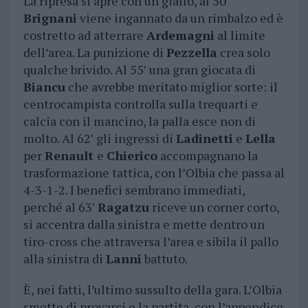
La ripresa si apre con un giallo, al 50′
Brignani
viene ingannato da un rimbalzo ed è
costretto ad atterrare
Ardemagni
al limite
dell’area. La punizione di
Pezzella
crea solo
qualche brivido. Al 55′ una gran giocata di
Biancu
che avrebbe meritato miglior sorte: il
centrocampista controlla sulla trequarti e
calcia con il mancino, la palla esce non di
molto. Al 62′ gli ingressi di
Ladinetti
e
Lella
per
Renault
e
Chierico
accompagnano la
trasformazione tattica, con l’Olbia che passa al
4-3-1-2. I benefici sembrano immediati,
perché al 63′
Ragatzu
riceve un corner corto,
si accentra dalla sinistra e mette dentro un
tiro-cross che attraversa l’area e sibila il pallo
alla sinistra di
Lanni
battuto.
È, nei fatti, l’ultimo sussulto della gara. L’Olbia
smette di provarci e la partita, con l’appendice