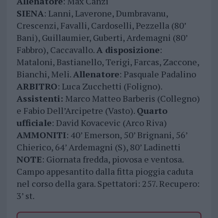
Allenatore
: Max Canzi
SIENA
: Lanni, Laverone, Dumbravanu,
Crescenzi, Favalli, Cardoselli, Pezzella (80’
Bani), Guillaumier, Guberti, Ardemagni (80’
Fabbro), Caccavallo.
A disposizione
:
Mataloni, Bastianello, Terigi, Farcas, Zaccone,
Bianchi, Meli.
Allenatore
: Pasquale Padalino
ARBITRO
: Luca Zucchetti (Foligno).
Assistenti:
Marco Matteo Barberis (Collegno)
e Fabio Dell’Arcipetre (Vasto).
Quarto
ufficiale
: David Kovacevic (Arco Riva)
AMMONITI
: 40’ Emerson, 50’ Brignani, 56’
Chierico, 64’ Ardemagni (S), 80’ Ladinetti
NOTE
: Giornata fredda, piovosa e ventosa.
Campo appesantito dalla fitta pioggia caduta
nel corso della gara. Spettatori: 257. Recupero:
3’ st.