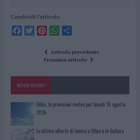
Condividi l'articolo
F
T
Pi
W
S
a
w
n
h
h
ce
it
te
at
a
Articolo precedente
b
te
re
s
re
Prossimo articolo
o
r
st
A
o
p
NOTIZIE RECENTI
k
p
Olbia, le previsioni meteo per lunedì 10 agosto
2026
Le ultime offerte di lavoro a Olbia e in Gallura