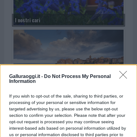
I nostri cari
Galluraoggi.it -
Do Not Process My Personal
Information
Continuità Sardegna-Corsica d’inverno, accordo
If you wish to opt-out of the sale, sharing to third parties, or
con Moby e una corsa in più
processing of your personal or sensitive information for
targeted advertising by us, please use the below opt-out
section to confirm your selection. Please note that after your
opt-out request is processed you may continue seeing
interest-based ads based on personal information utilized by
us or personal information disclosed to third parties prior to