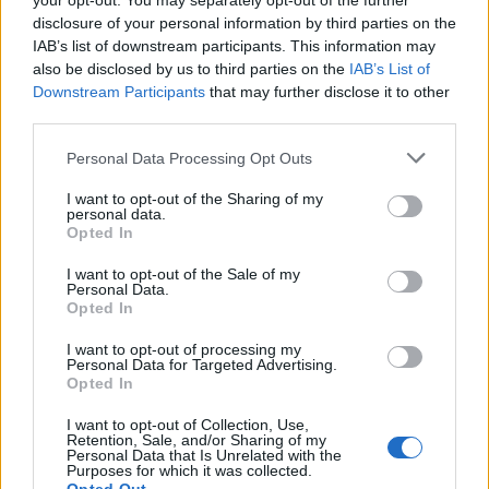
your opt-out. You may separately opt-out of the further
disclosure of your personal information by third parties on the
IAB’s list of downstream participants. This information may
also be disclosed by us to third parties on the
IAB’s List of
Downstream Participants
that may further disclose it to other
Il pellegrinaggio alle tombe dei defunti
third parties.
accompagna il ponte di Ognissanti a Olbia
Please note that this website/app uses one or more Google
Personal Data Processing Opt Outs
services and may gather and store information including but
not limited to your visit or usage behaviour. You may click to
I want to opt-out of the Sharing of my
personal data.
grant or deny consent to Google and its third-party tags to
Opted In
use your data for below specified purposes in below Google
consent section.
I want to opt-out of the Sale of my
Personal Data.
Opted In
Lutto a Olbia per morte di Paola, scomparsa a soli
I want to opt-out of processing my
Personal Data for Targeted Advertising.
53 anni
Opted In
I want to opt-out of Collection, Use,
Retention, Sale, and/or Sharing of my
TEMI:
Bosa Calcio
Eccellenza Sardegna
Personal Data that Is Unrelated with the
Porto Rotondo Calcio
Purposes for which it was collected.