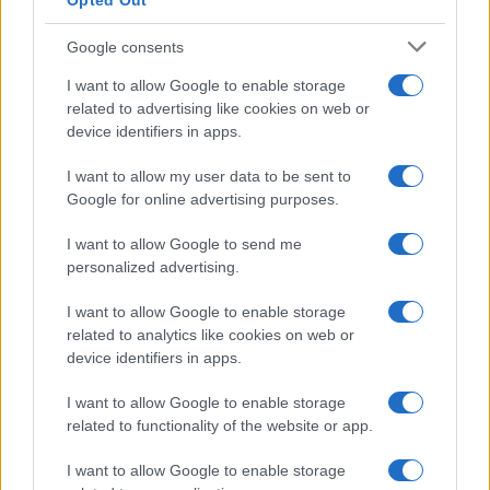
Opted Out
Condividi l'articolo
Google consents
F
T
Pi
W
S
I want to allow Google to enable storage
a
w
n
h
h
related to advertising like cookies on web or
device identifiers in apps.
ce
it
te
at
a
Articolo precedente
b
te
re
s
re
I want to allow my user data to be sent to
Prossimo articolo
Google for online advertising purposes.
o
r
st
A
o
p
I want to allow Google to send me
personalized advertising.
NOTIZIE RECENTI
k
p
I want to allow Google to enable storage
Film internazionale, casting per comparse in
related to analytics like cookies on web or
device identifiers in apps.
Costa Smeralda
I want to allow Google to enable storage
related to functionality of the website or app.
Porto Rotondo ospita la grande sfida della vela
nell’estate 2026
I want to allow Google to enable storage