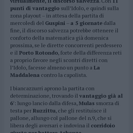
virtualmente, il discorso salvezza
. Con
11
punti di vantaggio
sull’Idolo, e quindi sulla
zona playout – in attesa della partita di
mercoledì del
Guspini
–
a 5 giornate
dalla
fine, il discorso salvezza potrebbe ottenere il
conforto della matematica già domenica
prossima, se le dirette concorrenti perdessero
e il
Porto Rotondo
, forte della differenza reti
a proprio favore negli scontri diretti con
l’Idolo, facesse almeno un punto a
La
Maddalena
contro la capolista.
I biancazzurri aprono la partita con
determinazione, trovando il
vantaggio già al
6′
: lungo lancio dalla difesa,
Mulas
smorza di
testa per
Ruzzittu
, che gli restituisce il
pallone, allungo col pallone del n.9, che si
libera degli aversari e indovina il
corridoio
giusto per battere Achenza
.