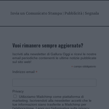
Invia un Comunicato Stampa
|
Pubblicità
|
Segnala
Vuoi rimanere sempre aggiornato?
Iscriviti alla newsletter di Gallura Oggi e ricevi le nostre
email periodiche contenenti le ultime notizie pubblicate
sul sito web!
*
campo obbligatorio
*
Indirizzo email
Privacy
Utilizziamo Mailchimp come piattaforma di
marketing. Iscrivendoti alla newsletter accetti che le
tue informazioni siano trasferite a Mailchimp per
l'elaborazione.
Leggi qui l'informativa sulla privacy