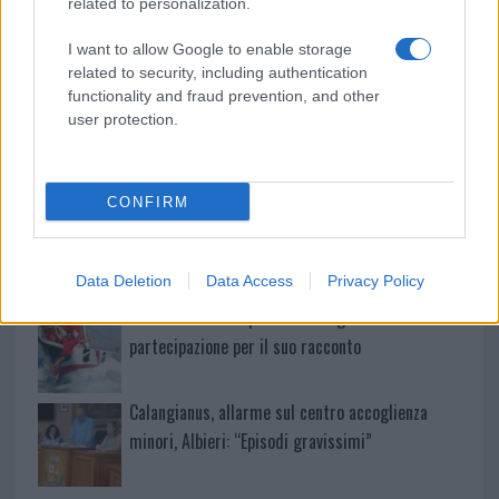
related to personalization.
Controlli all’aeroporto di Olbia, sequestrati
I want to allow Google to enable storage
caviale e sabbia rubata
related to security, including authentication
functionality and fraud prevention, and other
user protection.
Migliori cliniche di estetica medicale avanzata
in Europa: classifica dei 5 centri di riferimento
pe…
CONFIRM
Incendi, a San Pasquale arriva il Campo Base:
l’inaugurazione
Data Deletion
Data Access
Privacy Policy
Andrea Mura conquista Palau: grande
partecipazione per il suo racconto
Calangianus, allarme sul centro accoglienza
minori, Albieri: “Episodi gravissimi”