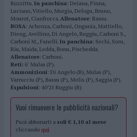
Ruzzittu.
In panchina
: Deiana, Pinna,
Luciano, Vitiello, Murgia, Delogu, Bruno,
Mourot, Cianfrocca.
Allenatore
: Rassu.
BOSA
: Achenza, Carboni, Ongania, Mattiello,
Dieng, Avellino, Di Angelo, Ruggiu, Carboni S.,
Carboni M., Fanelli.
In panchina
: Sechi, Soru,
Riu, Maida, Ledda, Bonu, Pischedda.
Allenatore
: Carboni.
Reti:
6′ Mulas (P).
Ammonizioni
: Di Angelo (B), Mulas (P),
Varrucciu (P), Bassu (P), Melis (P), Saggia (P).
Espulsioni
: 40’2t Ruggiu (B)
Vuoi rimuovere le pubblicità nazionali?
Puoi abbonarti a
soli € 1,10 al mese
cliccando
qui