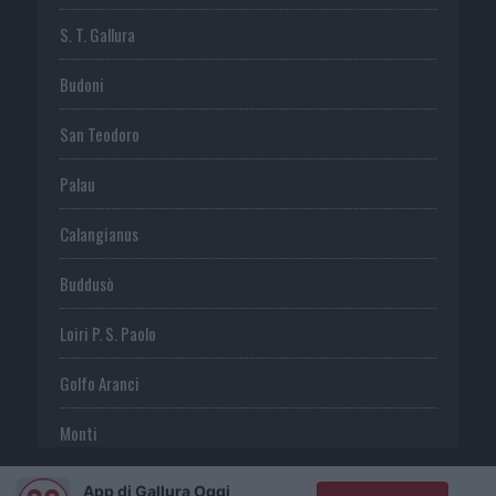
S. T. Gallura
Budoni
San Teodoro
Palau
Calangianus
Buddusò
Loiri P. S. Paolo
Golfo Aranci
Monti
Telti
App di Gallura Oggi