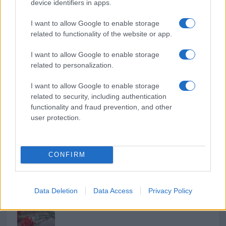
NECROLOGIE
device identifiers in apps.
I want to allow Google to enable storage
Mario Malu
related to functionality of the website or app.
I want to allow Google to enable storage
related to personalization.
Paolo Pinna
I want to allow Google to enable storage
related to security, including authentication
functionality and fraud prevention, and other
user protection.
Martina Agostina Diturco
CONFIRM
I nostri cari
Data Deletion
Data Access
Privacy Policy
I nostri cari