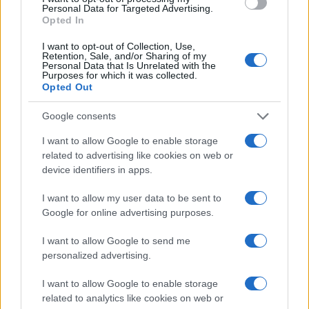
Porto Rotondo ospita la grande sfida della vela
Personal Data for Targeted Advertising.
nell’estate 2026
Opted In
I want to opt-out of Collection, Use,
Retention, Sale, and/or Sharing of my
Controlli all’aeroporto di Olbia, sequestrati
Personal Data that Is Unrelated with the
Purposes for which it was collected.
caviale e sabbia rubata
Opted Out
Google consents
Migliori cliniche di estetica medicale avanzata
in Europa: classifica dei 5 centri di riferimento
I want to allow Google to enable storage
pe…
related to advertising like cookies on web or
device identifiers in apps.
I want to allow my user data to be sent to
Google for online advertising purposes.
I want to allow Google to send me
personalized advertising.
I want to allow Google to enable storage
related to analytics like cookies on web or