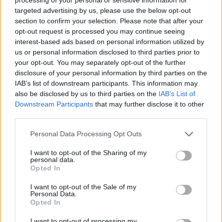
o
r
st
A
targeted advertising by us, please use the below opt-out
o
p
section to confirm your selection. Please note that after your
NOTIZIE RECENTI
k
p
opt-out request is processed you may continue seeing
interest-based ads based on personal information utilized by
us or personal information disclosed to third parties prior to
Raid nelle campagne di Berchidda, rischio per
your opt-out. You may separately opt-out of the further
la rete elettrica
disclosure of your personal information by third parties on the
IAB’s list of downstream participants. This information may
also be disclosed by us to third parties on the
IAB’s List of
Monte Pino, via i cancelli del cantiere: la Gallura
Downstream Participants
that may further disclose it to other
ritrova la strada
third parties.
Please note that this website/app uses one or more Google
Personal Data Processing Opt Outs
Nuovi stalli residenti a Palau, il Comune
services and may gather and store information including but
completa l’iter
not limited to your visit or usage behaviour. You may click to
I want to opt-out of the Sharing of my
personal data.
grant or deny consent to Google and its third-party tags to
Opted In
use your data for below specified purposes in below Google
Film internazionale, casting per comparse in
consent section.
I want to opt-out of the Sale of my
Costa Smeralda
Personal Data.
Opted In
I want to opt-out of processing my