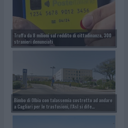
Truffa da 8 milioni sul reddito di cittadinanza, 300
stranieri denunciati
Bimbo di Olbia con talassemia costretto ad andare
a Cagliari per le trasfusioni, l’Asl si dife…