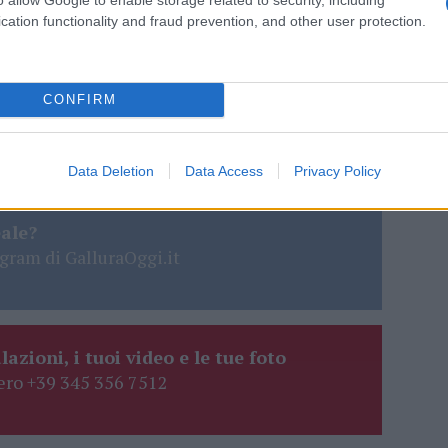
cation functionality and fraud prevention, and other user protection.
do nella sezione
Login
dal menù del sito o
CONFIRM
Data Deletion
Data Access
Privacy Policy
vic
Roger Federer
eale?
gram di GalluraOggi.it
lazioni, i tuoi video e le tue foto
ro +39 345 356 7512