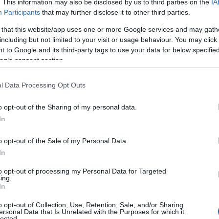
. This information may also be disclosed by us to third parties on the
IA
iù edizioni degli Australian Open di
Participants
that may further disclose it to other third parties.
 that this website/app uses one or more Google services and may gath
including but not limited to your visit or usage behaviour. You may click 
enti bisogna ricordare come nell’ultima
 to Google and its third-party tags to use your data for below specifi
il
torneo maschile Novak Dokovic
e per
ogle consent section.
ofia Kenin. La tennista che detiene il record
a, sempre per gli Stati Uniti, Serena Williams,
l Data Processing Opt Outs
o opt-out of the Sharing of my personal data.
eo maschile il record di vittorie spetta
In
c, il quale ha vinto complessivamente otto
 della sua attività professionistica. Al
o opt-out of the Sale of my Personal Data.
’australiano Roy Emerson, il cui primo titolo
In
tennista svizzero Roger Federer, che vinse il
to opt-out of processing my Personal Data for Targeted
n nel 2004. Tuttavia lo strapotere di Federer,
ing.
In
to ad altri atleti come Andre Agassi, è stato
ic
con queste ultime edizioni vinte in
o opt-out of Collection, Use, Retention, Sale, and/or Sharing
ersonal Data that Is Unrelated with the Purposes for which it
one serbo, essendo classe 1987 ha dalla sua
lected.