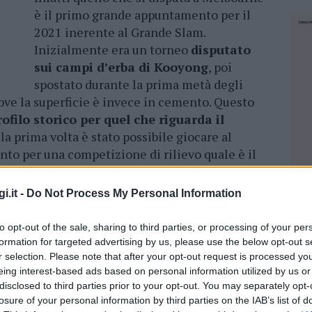
è il primo grande appuntamento per il
2021 inerente al Grande Slam.
Inizialmente era un torneo
disputato
sui campi d’erba di Kooyong
, poi
spostato durante la prima metà degli
ove la superficie è invece in cemento. Questo
filo storico per quel che riguarda il
 la prima volta è stato possibile giocare al
nto per una competizione di rilievo quale è il
i.it -
Do Not Process My Personal Information
i Austrialian Open, un torneo così importante e
is che più conta,
non è sempre stato
to opt-out of the sale, sharing to third parties, or processing of your per
e dell’anno.
Proprio tra la fine degli anni
formation for targeted advertising by us, please use the below opt-out s
a stata infatti disputata durante la parte finale
r selection. Please note that after your opt-out request is processed y
torna invece a essere disputato a gennaio
,
eing interest-based ads based on personal information utilized by us or
disclosed to third parties prior to your opt-out. You may separately opt-
 eccezionalmente durante il mese di febbraio.
losure of your personal information by third parties on the IAB’s list of
NEC