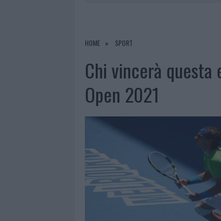
8 AGOSTO 2026
|
RISTORANTE DISTRUTTO DALLE F
7 AGOSTO 2026
|
LE PREVISIONI METEO PER IL WEE
7 AGOSTO 2026
|
MICHELLE HUNZIKER IN GALLURA,
HOME
SPORT
8 AGOSTO 2026
|
INCENDIO NELLA NOTTE A OLBIA,
Chi vincerà questa e
Open 2021