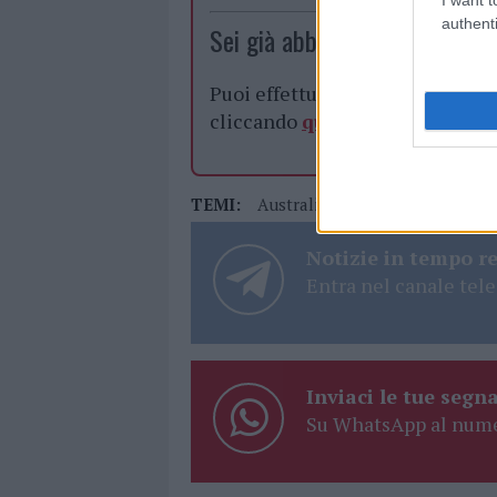
authenti
Sei già abbonato?
Puoi effettuare l'accesso andan
cliccando
qui
TEMI:
Australian Open
Novak Doko
Notizie in tempo r
Entra nel canale tele
Inviaci le tue segna
Su WhatsApp al nume