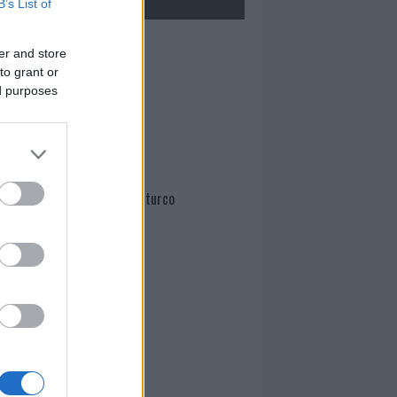
B’s List of
Mario Malu
er and store
to grant or
ed purposes
Paolo Pinna
Martina Agostina Diturco
I nostri cari
I nostri cari