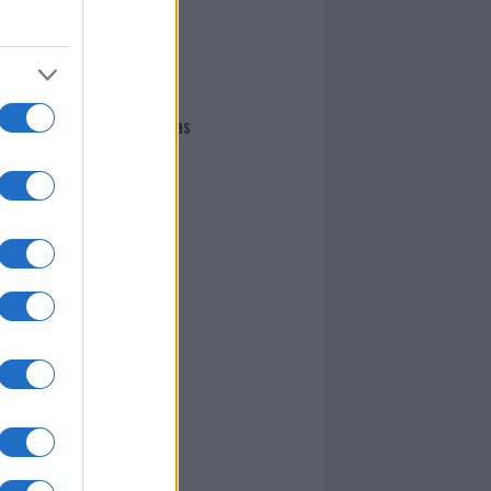
I nostri cari
Giovannimaria Cabras