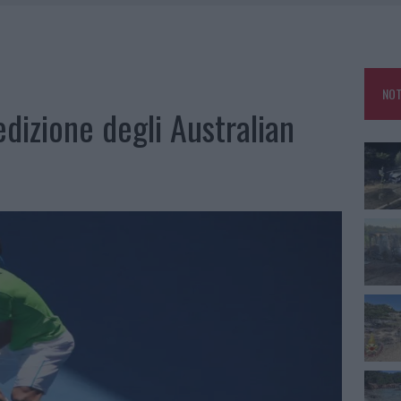
IAMME A LA MADDALENA, INCENDIO A MONTI D’À RENA
KEND A OLBIA E IN GALLURA
 BELLA ANCHE DAL VIVO: UN AMICO VIP SVELA COME FA
NOT
 A FUOCO DUE FURGONI
dizione degli Australian