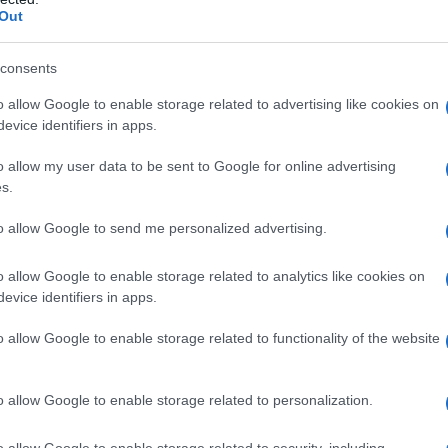
oprio piazzamento con le prossime edizioni che
Out
tavia con
Federer il concetto di età vale fino
à più volte tornato in auge a dispetto dei suoi
consents
 più pronti per seguire il Grande Slam.
o allow Google to enable storage related to advertising like cookies on
evice identifiers in apps.
 il nome e avremo il responso
di questo
re al tennis per il nuovo anno. In termini di
o allow my user data to be sent to Google for online advertising
 edizione si presenta come un appuntamento
s.
nostici e tutte le informazioni utili inerenti
to allow Google to send me personalized advertising.
questo momento fino alla doppia finale prevista
er il 21 febbraio.
o allow Google to enable storage related to analytics like cookies on
evice identifiers in apps.
o allow Google to enable storage related to functionality of the website
azionali?
o allow Google to enable storage related to personalization.
 mese
cliccando
qui
o allow Google to enable storage related to security, including