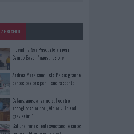
IZIE RECENTI
Incendi, a San Pasquale arriva il
Campo Base: l’inaugurazione
Andrea Mura conquista Palau: grande
partecipazione per il suo racconto
Calangianus, allarme sul centro
accoglienza minori, Albieri: “Episodi
gravissimi”
Gallura, finti clienti svuotano le suite:
furto da 50mila nel resort