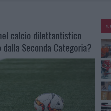
E CALDO TORNANO PROTAGONISTI
A IL CAMPO BASE: L’INAUGURAZIONE
: GRANDE PARTECIPAZIONE PER IL SUO RACCONTO
NOT
RO ACCOGLIENZA MINORI, ALBIERI: “EPISODI GRAVISSIMI”
l calcio dilettantistico
p dalla Seconda Categoria?