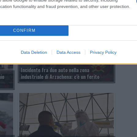
cation functionality and fraud prevention, and other user protection.
CONFIRM
Data Deletion
Data Access
Privacy Policy
Incidente fra due auto nella zona
hio
industriale di Arzachena: c’è un ferito