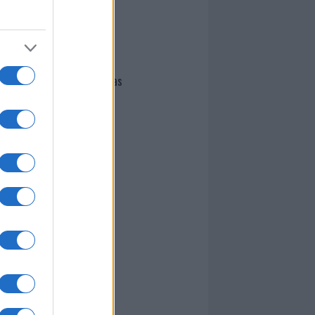
I nostri cari
Giovannimaria Cabras