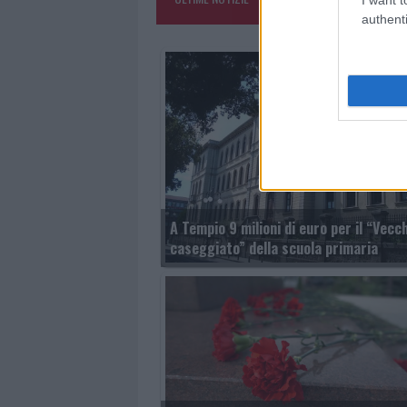
authenti
A Tempio 9 milioni di euro per il “Vecc
caseggiato” della scuola primaria