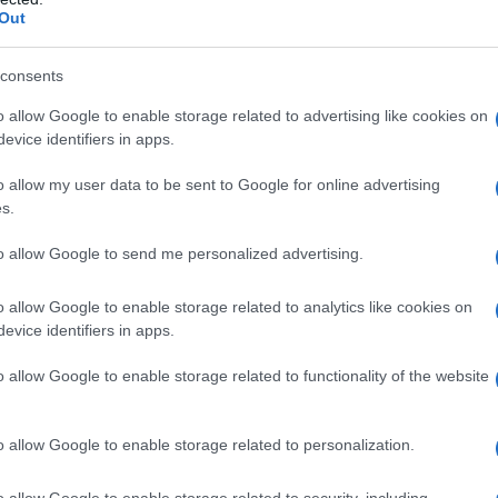
 e soprattutto sotto il profilo sociale.
La
Out
ente organizzata
, è su questo dato che invito a
decisioni “.
consents
o allow Google to enable storage related to advertising like cookies on
azionali?
evice identifiers in apps.
 mese
cliccando
qui
o allow my user data to be sent to Google for online advertising
s.
to allow Google to send me personalized advertising.
do nella sezione
Login
dal menù del sito o
o allow Google to enable storage related to analytics like cookies on
evice identifiers in apps.
o allow Google to enable storage related to functionality of the website
Cosimosibilia
Covid-19
Dpcm
Dpcm 18 Ottobre
o allow Google to enable storage related to personalization.
o allow Google to enable storage related to security, including