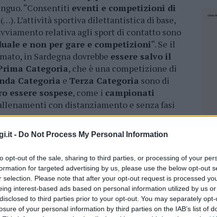
tinguo. “Consentiti
eventi e competizioni di
(…). L’attività sportiva dilettantistica di base,
 avviamento relativa agli sport di contatto sono
duale e non per gare e competizioni
“. Se il
ermato, in Sardegna dovrebbe
essere salvo il
a Prima Categoria
, che è una competizione di
nda Categoria
e
Terza Categoria
sono di
ro essere sospese
, come i
campionati
i allenamenti con distanziamento e senza fasi
i.it -
Do Not Process My Personal Information
rse, più pessimiste
con l’assenza nel testo
to alle “competizioni di interesse regionale e
to opt-out of the sale, sharing to third parties, or processing of your per
tegorie professionistiche”, che vorrebbe dire
formation for targeted advertising by us, please use the below opt-out s
 in giù
, e
ipotesti più ottimiste
, con il testo
r selection. Please note that after your opt-out request is processed y
r
fermare soltanto le attività ludico
eing interest-based ads based on personal information utilized by us or
irittura i campionati giovanili.
disclosed to third parties prior to your opt-out. You may separately opt-
losure of your personal information by third parties on the IAB’s list of
NEC