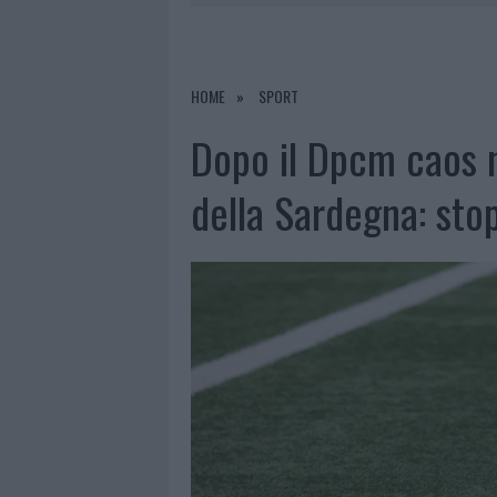
6 AGOSTO 2026
|
METEO OLBIA 7 AGOSTO, SOLE 
6 AGOSTO 2026
|
INCENDI, A SAN PASQUALE ARRIV
6 AGOSTO 2026
|
ANDREA MURA CONQUISTA PALAU
HOME
SPORT
6 AGOSTO 2026
|
CALANGIANUS, ALLARME SUL CENT
Dopo il Dpcm caos ne
della Sardegna: sto