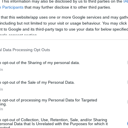
. This information may also be disclosed by us to third parties on the
IA
della pubblicazione in Gazzetta Ufficiale del
Participants
that may further disclose it to other third parties.
te, così imprecise e poco tecniche, lasciano
il divieto per lo sport amatoriale mentre
 that this website/app uses one or more Google services and may gath
ttività di base
. Sarà consentita l’attività
including but not limited to your visit or usage behaviour. You may click 
 to Google and its third-party tags to use your data for below specifi
 contatto mentre
proseguirà lo sport
ogle consent section.
to riguarderá, in ogni caso, tutti gli sport da
.
لعبت روليت
Rimangono aperte, invece, le
l Data Processing Opt Outs
o opt-out of the Sharing of my personal data.
a Nazionale Dilettanti
Cosimo Sibilia
, poco
In
za stampa di Conte: “Vorrei invitare le
ica a
riflettere seriamente sulla ventilata
o opt-out of the Sale of my Personal Data.
ello sport dilettantistico.
Noi non siamo gli
In
لعبة
Le società dilettantistiche, non solo
no sottoposte a
rigidi protocolli
per il
to opt-out of processing my Personal Data for Targeted
ing.
 ciò ha significato per decine di migliaia di
In
e sociale senza eguali in Italia, un
grande
o opt-out of Collection, Use, Retention, Sale, and/or Sharing
vato impegno economico
.
Fermare lo sport di
ersonal Data that Is Unrelated with the Purposes for which it
lected.