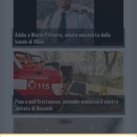
Addio a Mario Pittorru, amato musicista della
banda di Olbia
Paura nell’Oristanese, incendio minaccia il centro
abitato di Busachi