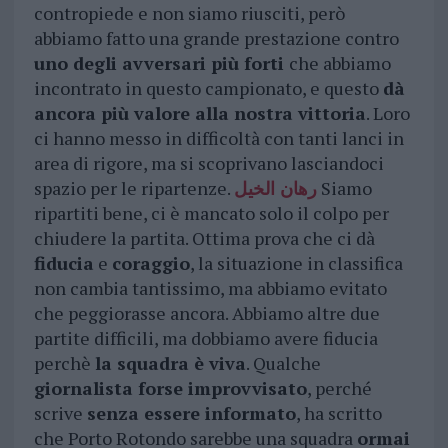
contropiede e non siamo riusciti, però
abbiamo fatto una grande prestazione contro
uno degli avversari più forti
che abbiamo
incontrato in questo campionato, e questo
dà
ancora più valore alla nostra vittoria
. Loro
ci hanno messo in difficoltà con tanti lanci in
area di rigore, ma si scoprivano lasciandoci
spazio per le ripartenze.
رهان الخيل
Siamo
ripartiti bene, ci è mancato solo il colpo per
chiudere la partita. Ottima prova che ci dà
fiducia
e
coraggio
, la situazione in classifica
non cambia tantissimo, ma abbiamo evitato
che peggiorasse ancora. Abbiamo altre due
partite difficili, ma dobbiamo avere fiducia
perchè
la squadra è viva
. Qualche
giornalista forse improvvisato
, perché
scrive
senza essere informato
, ha scritto
che Porto Rotondo sarebbe una squadra
ormai