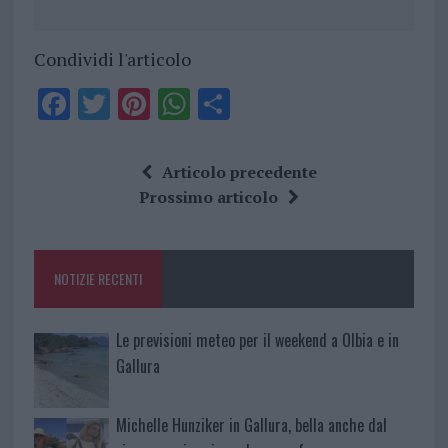
Condividi l'articolo
F
T
Pi
W
S
a
w
n
h
h
ce
it
te
at
a
Articolo precedente
b
te
re
s
re
Prossimo articolo
o
r
st
A
o
p
NOTIZIE RECENTI
k
p
Le previsioni meteo per il weekend a Olbia e in
Gallura
Michelle Hunziker in Gallura, bella anche dal