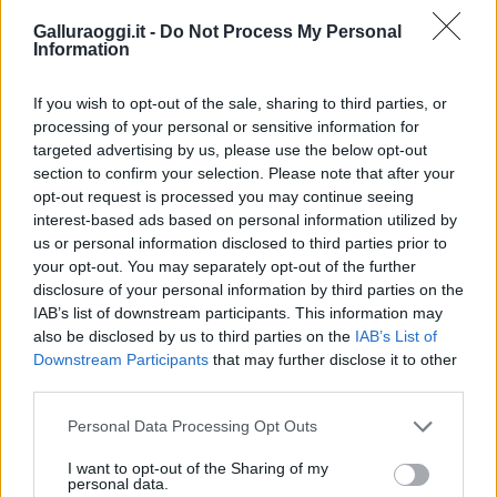
Galluraoggi.it -
Do Not Process My Personal
Information
If you wish to opt-out of the sale, sharing to third parties, or
processing of your personal or sensitive information for
targeted advertising by us, please use the below opt-out
section to confirm your selection. Please note that after your
opt-out request is processed you may continue seeing
interest-based ads based on personal information utilized by
In Sardegna il 10% della popolazione non ha
us or personal information disclosed to third parties prior to
neanche un vaccino contro il covid
your opt-out. You may separately opt-out of the further
disclosure of your personal information by third parties on the
IAB’s list of downstream participants. This information may
also be disclosed by us to third parties on the
IAB’s List of
Downstream Participants
that may further disclose it to other
third parties.
Please note that this website/app uses one or more Google
Personal Data Processing Opt Outs
services and may gather and store information including but
not limited to your visit or usage behaviour. You may click to
I want to opt-out of the Sharing of my
personal data.
grant or deny consent to Google and its third-party tags to