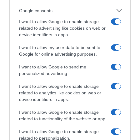
Entra nel canale telegram di
GalluraOggi.it
Google consents
I want to allow Google to enable storage
related to advertising like cookies on web or
device identifiers in apps.
Inviaci le tue segnalazioni,
I want to allow my user data to be sent to
i tuoi video e le tue foto
Google for online advertising purposes.
Su WhatsApp al numero +39
345 356 7512
I want to allow Google to send me
personalized advertising.
I want to allow Google to enable storage
related to analytics like cookies on web or
device identifiers in apps.
Ricevi le nostre ultime news
I want to allow Google to enable storage
da
Google News
related to functionality of the website or app.
I want to allow Google to enable storage
related to personalization.