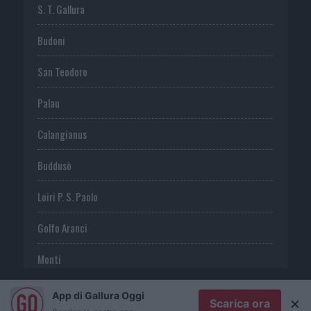
S. T. Gallura
Budoni
San Teodoro
Palau
Calangianus
Buddusò
Loiri P. S. Paolo
Golfo Aranci
Monti
Telti
App di Gallura Oggi
×
Scarica ora