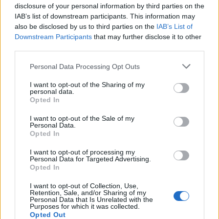
disclosure of your personal information by third parties on the
IAB’s list of downstream participants. This information may
also be disclosed by us to third parties on the
IAB’s List of
Downstream Participants
that may further disclose it to other
third parties.
Please note that this website/app uses one or more Google
Personal Data Processing Opt Outs
services and may gather and store information including but
not limited to your visit or usage behaviour. You may click to
I want to opt-out of the Sharing of my
personal data.
grant or deny consent to Google and its third-party tags to
Opted In
use your data for below specified purposes in below Google
consent section.
I want to opt-out of the Sale of my
Personal Data.
Opted In
I want to opt-out of processing my
Personal Data for Targeted Advertising.
Opted In
I want to opt-out of Collection, Use,
TEMI:
Centro Sportivo Olbia
Raimondo Degortes
Retention, Sale, and/or Sharing of my
Personal Data that Is Unrelated with the
Purposes for which it was collected.
Notizie in tempo reale?
Opted Out