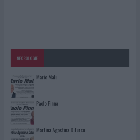
NECROLOGIE
Mario Malu
Paolo Pinna
Martina Agostina Diturco