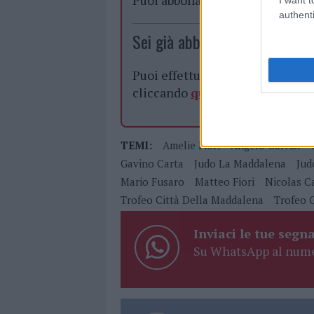
authenti
Sei già abbonato?
Puoi effettuare l'accesso andan
cliccando
qui
TEMI:
Amelie Fiori
Angelo Calvisi
Gavino Carta
Judo La Maddalena
Jud
Mario Fusaro
Matteo Fiori
Nicolas C
Trofeo Città Della Maddalena
Trofeo 
Inviaci le tue segna
Su WhatsApp al nume