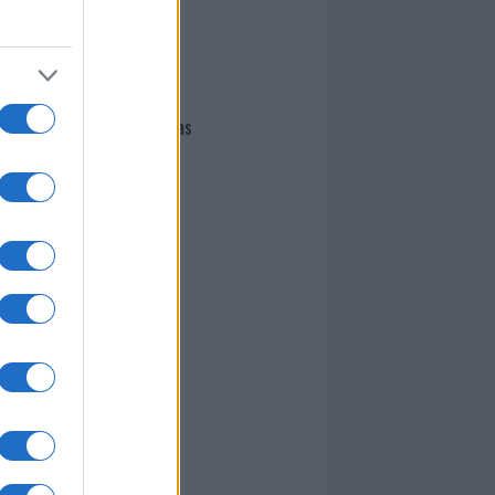
I nostri cari
Giovannimaria Cabras