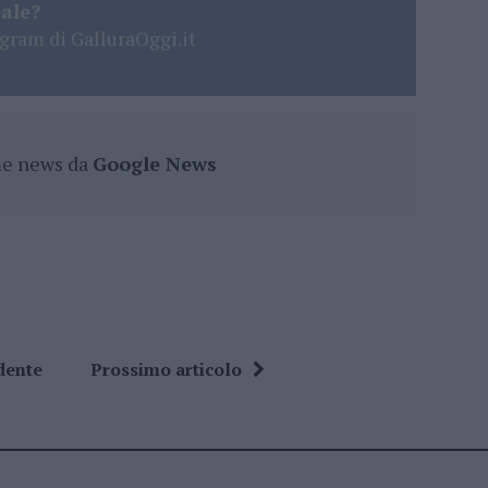
eale?
gram di GalluraOggi.it
ime news da
Google News
dente
Prossimo articolo