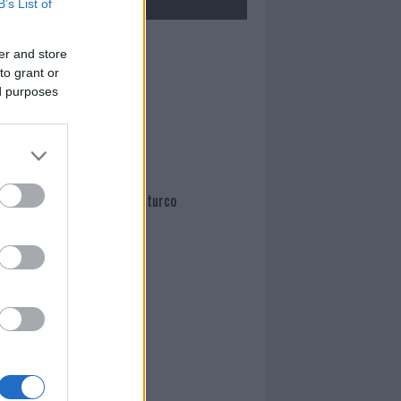
B’s List of
Mario Malu
er and store
to grant or
ed purposes
Paolo Pinna
Martina Agostina Diturco
I nostri cari
I nostri cari