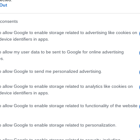
Alessandro Varrucciu e Nathan Ventroni.
Out
consents
o allow Google to enable storage related to advertising like cookies on
evice identifiers in apps.
o allow my user data to be sent to Google for online advertising
s.
to allow Google to send me personalized advertising.
o allow Google to enable storage related to analytics like cookies on
evice identifiers in apps.
o allow Google to enable storage related to functionality of the website
azionali?
o allow Google to enable storage related to personalization.
 mese
cliccando
qui
o allow Google to enable storage related to security, including