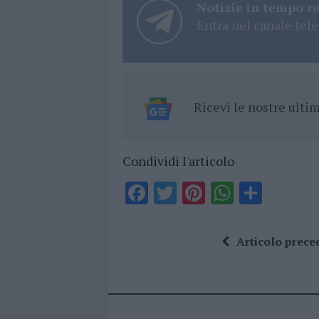
Notizie in tempo r
Entra nel canale tele
Ricevi le nostre ult
Condividi l'articolo
F
T
Pi
W
S
a
w
n
h
h
ce
it
te
at
a
Articolo prece
b
te
re
s
re
o
r
st
A
o
p