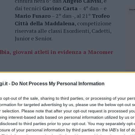
cintura nera 6° dan
Angelo Calvisi
, e
dai tecnici
Gavino Carta
– 4º dan – e
Mario Fusaro
– 2º dan -, al 21º
Trofeo
Città della Maddalena
, competizione
riservata alle classi Esordienti, Cadetti,
Junior e Senior.
bia, giovani atleti in evidenza a Macomer
ra, tutti autori di prestazioni brillanti. Il torneo
 di alto livello, con la presenza di numerose
i.it -
Do Not Process My Personal Information
venienti da tutta la Sardegna.
to opt-out of the sale, sharing to third parties, or processing of your per
complessivamente sei medaglie: due ori, due
formation for targeted advertising by us, please use the below opt-out s
r selection. Please note that after your opt-out request is processed y
o Altana
(kg 66, Junior/Senior), che ha vinto
eing interest-based ads based on personal information utilized by us or
i Rosas
(kg 48, Esordienti B). Argento per
disclosed to third parties prior to your opt-out. You may separately opt-
enti B) e
Roberto Morittu
(kg 46, Esordienti
losure of your personal information by third parties on the IAB’s list of
NEC
ccardo Virdis e Arianna Azara, entrambi nei kg