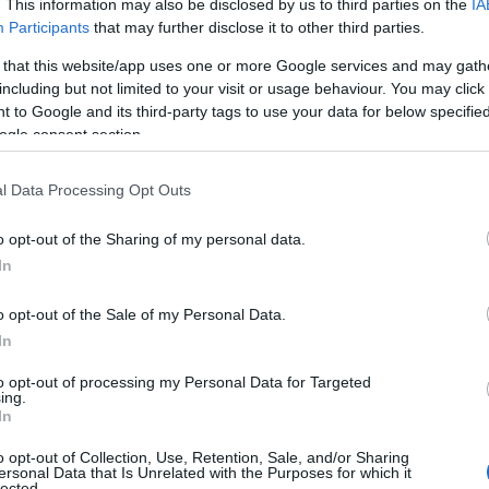
. This information may also be disclosed by us to third parties on the
IA
Participants
that may further disclose it to other third parties.
 that this website/app uses one or more Google services and may gath
al Trofeo Garibaldino.
including but not limited to your visit or usage behaviour. You may click 
 to Google and its third-party tags to use your data for below specifi
romesse
del Kan Judo Olbia che, nel
15º
ogle consent section.
giato nelle categorie giovanili, dai 5 agli 11
ppresentato il club, ottenendo un
medagliere
l Data Processing Opt Outs
o opt-out of the Sharing of my personal data.
ta alla Maddalena e organizzata dal
Judo Club
In
solani in un clima di festa e sana competizione.
ato
6 medaglie d’oro, 9 d’argento, 11 di
o opt-out of the Sale of my Personal Data.
r Emanuele Bonelli, Nicolas Canu, Roberto
In
i e Maria Vittoria Solinas. Medaglia d’argento
to opt-out of processing my Personal Data for Targeted
rgia Deiana, Ginevra Ghera, Emanuele Carta,
ing.
In
anuele Iorio e Marta Muzzoni. Bronzo per
as Pietro, Nino Mura, Zgirbaci Izabell, Stefan
o opt-out of Collection, Use, Retention, Sale, and/or Sharing
ersonal Data that Is Unrelated with the Purposes for which it
 e Francesca Sanna. Quarti classificati
lected.