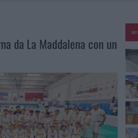
HE IL CENTRO ACCOGLIENZA MINORI CHIUDE
RO SPACCIO E DEGRADO: ESPLODE LA PROTESTA
SCEGLIERE LA SOLUZIONE IDEALE PER LA CASA E L’UFFICIO
NOT
KEND A OLBIA E IN GALLURA
orna da La Maddalena con un