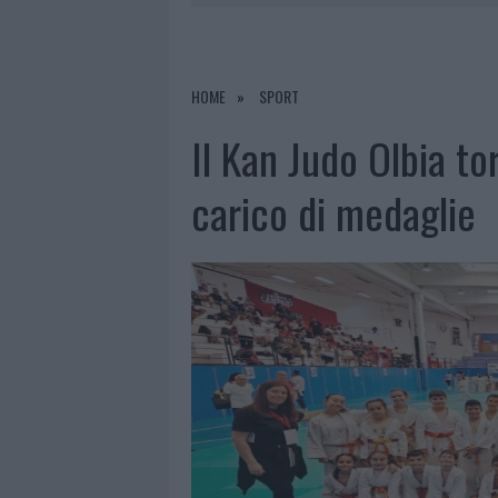
7 AGOSTO 2026
|
CALANGIANUS, DOPO LE POLEMIC
7 AGOSTO 2026
|
OLBIA, DIVIETO DI SOSTA CONT
7 AGOSTO 2026
|
PAUSA CAFFÈ IMPECCABILE: COME 
HOME
SPORT
7 AGOSTO 2026
|
LE PREVISIONI METEO PER IL WEE
Il Kan Judo Olbia t
carico di medaglie