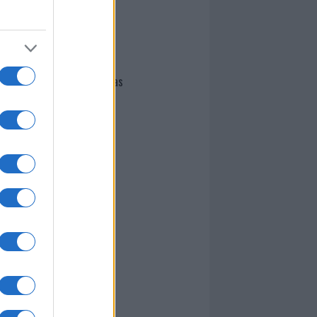
I nostri cari
Giovannimaria Cabras