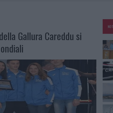
CA DELLE METE PIÙ AMATE DELL’ESTATE 2026
RO ACCOGLIENZA MINORI, ALBIERI: “EPISODI GRAVISSIMI”
NO LE SUITE: FURTO DA 50MILA NEL RESORT
NOT
E CALDO TORNANO PROTAGONISTI
 della Gallura Careddu si
ondiali