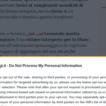
è arrivato
terzo ai campionati mondiali di
la stessa categoria, ma in
classe A
. La
vinciale è dovuta a questo strepitoso
avo, e tecnico.
لعب قمار
Leonardo merita
ragazzo
. È un
ottimo interprete per lo Show
.
rsi all’interno del personaggio e di coglierne
e capace di aggiungere del suo. Ha anche
i vista tecnico
perchè è
molto elegante
lle rotazioni e sulle velocità. Ballando al
i.it -
Do Not Process My Personal Information
ale deve continuare a studiare e prepararsi
mo livello, ma ha ancora enormi
to opt-out of the sale, sharing to third parties, or processing of your per
esprimere”
, afferma
il maestro Tommaso Di
formation for targeted advertising by us, please use the below opt-out s
el ballerino di Luras da 2 anni nella scuola
r selection. Please note that after your opt-out request is processed y
aghe.
eing interest-based ads based on personal information utilized by us or
disclosed to third parties prior to your opt-out. You may separately opt-
losure of your personal information by third parties on the IAB’s list of
 benemerenze del Coni per i risultati dei propri
NEC