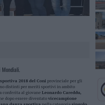
i Mondiali.
portiva 2018 del Coni
provinciale per gli
ono distinti per meriti sportivi in ambito
a conferita al giovane
Leonardo Careddu,
che dopo essere diventato
vicecampione
liana danza sportiva
nella categoria
singolo