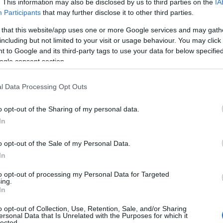
. This information may also be disclosed by us to third parties on the
IA
con
Careddu Leonardo
– terzo posto al
Participants
that may further disclose it to other third parties.
co Gabriele e Pintori Angelo
– primo posto
reografico,
Solinas Mattea
– primo posto al
 that this website/app uses one or more Google services and may gath
including but not limited to your visit or usage behaviour. You may click 
sociazione è stata premiata
con la
 to Google and its third-party tags to use your data for below specifi
azioni di gruppo con il primo posto nel Latino
ogle consent section.
l Data Processing Opt Outs
nto il campionato italiano della
rtiva nella categoria singolo maschile 12-
o opt-out of the Sharing of my personal data.
 sarà impegnato nel
Campionato Assoluto a
In
r la partecipazione al prossimo
Campionato
ato europeo.
o opt-out of the Sale of my Personal Data.
In
ella premiazione dei campioni
” che si
o anche dal Coni nazionale
per il
to opt-out of processing my Personal Data for Targeted
ing.
e.
In questa occasione gli verrà anche
In
ionale.
تكساس هولدم بوكر
o opt-out of Collection, Use, Retention, Sale, and/or Sharing
ersonal Data that Is Unrelated with the Purposes for which it
lected.