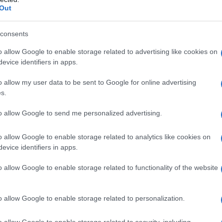
azionali?
Out
 mese
cliccando
qui
consents
o allow Google to enable storage related to advertising like cookies on
evice identifiers in apps.
o allow my user data to be sent to Google for online advertising
do nella sezione
Login
dal menù del sito o
s.
to allow Google to send me personalized advertising.
do Careddu
Tommaso Di Caro
o allow Google to enable storage related to analytics like cookies on
evice identifiers in apps.
o allow Google to enable storage related to functionality of the website
o allow Google to enable storage related to personalization.
o allow Google to enable storage related to security, including