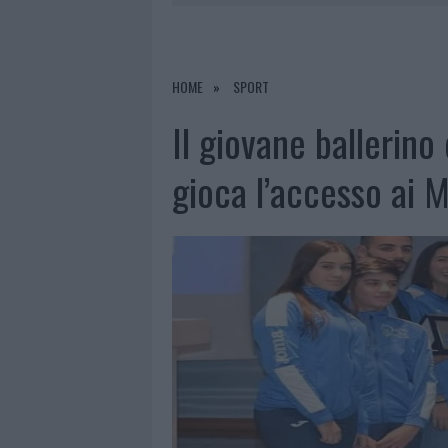
6 AGOSTO 2026
|
AGGIUS CONQUISTA LA CLASSIFI
6 AGOSTO 2026
|
CALANGIANUS, ALLARME SUL CENT
6 AGOSTO 2026
|
GALLURA, FINTI CLIENTI SVUOTA
HOME
SPORT
6 AGOSTO 2026
|
METEO OLBIA 7 AGOSTO, SOLE 
Il giovane ballerino
gioca l’accesso ai M