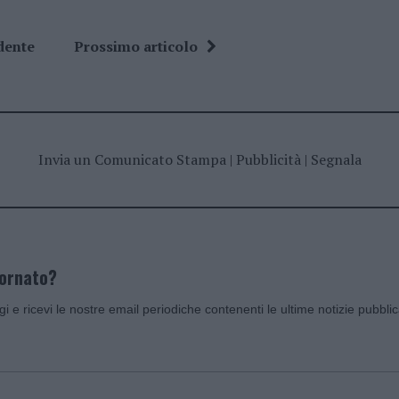
dente
Prossimo articolo
Invia un Comunicato Stampa
|
Pubblicità
|
Segnala
iornato?
ggi e ricevi le nostre email periodiche contenenti le ultime notizie pubbli