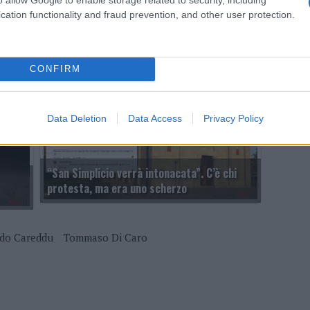
ella
cation functionality and fraud prevention, and other user protection.
’è un
La Maddalena, due giorni di incontri col
Parco su sostenibilità e ambiente
CONFIRM
Data Deletion
Data Access
Privacy Policy
“San Simplicio verrà intonacata”. C’è chi
protesta, ma era uno scherzo
do Careddu
Tommaso Di Caro