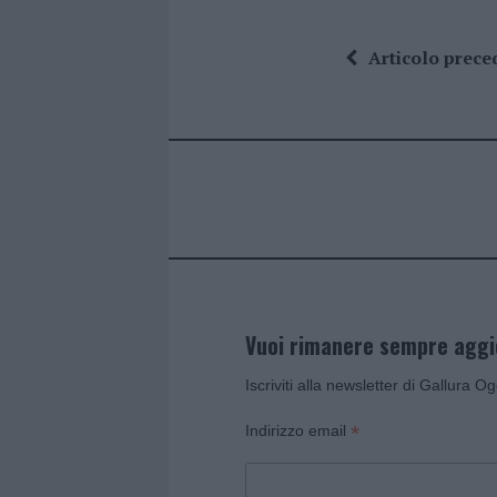
a
w
n
h
h
ce
it
te
at
a
Articolo prece
b
te
re
s
re
o
r
st
A
o
p
k
p
Vuoi rimanere sempre agg
Iscriviti alla newsletter di Gallura O
*
Indirizzo email