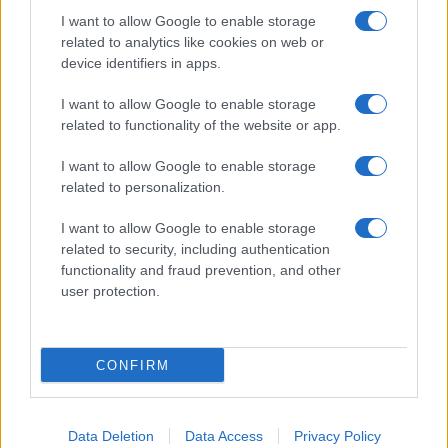
I want to allow Google to enable storage
related to analytics like cookies on web or
device identifiers in apps.
Inviaci le tue segnalazioni,
i tuoi video e le tue foto
I want to allow Google to enable storage
Su WhatsApp al numero +39
related to functionality of the website or app.
345 356 7512
I want to allow Google to enable storage
related to personalization.
I want to allow Google to enable storage
related to security, including authentication
Ricevi le nostre ultime news
functionality and fraud prevention, and other
user protection.
da
Google News
CONFIRM
Condividi l'articolo
F
T
Pi
W
S
Data Deletion
Data Access
Privacy Policy