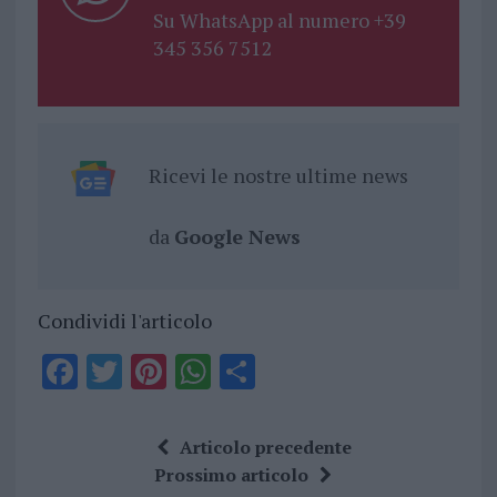
Su WhatsApp al numero +39
345 356 7512
Ricevi le nostre ultime news
da
Google News
Condividi l'articolo
F
T
Pi
W
S
a
w
n
h
h
ce
it
te
at
a
Articolo precedente
b
te
re
s
re
Prossimo articolo