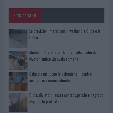
o
r
st
A
o
p
NOTIZIE RECENTI
k
p
Le previsioni meteo per il weekend a Olbia e in
Gallura
Michelle Hunziker in Gallura, bella anche dal
vivo: un amico vip svela come fa
Calangianus, dopo le polemiche il centro
accoglienza minori chiude
Olbia, divieto di sosta contro spaccio e degrado:
esplode la protesta