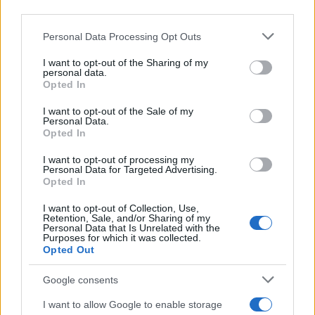
third parties.
Please note that this website/app uses one or more Google
Personal Data Processing Opt Outs
services and may gather and store information including but
not limited to your visit or usage behaviour. You may click to
I want to opt-out of the Sharing of my
personal data.
grant or deny consent to Google and its third-party tags to
Opted In
use your data for below specified purposes in below Google
consent section.
I want to opt-out of the Sale of my
Personal Data.
Opted In
I want to opt-out of processing my
Personal Data for Targeted Advertising.
Opted In
I want to opt-out of Collection, Use,
Retention, Sale, and/or Sharing of my
Personal Data that Is Unrelated with the
Purposes for which it was collected.
Opted Out
Google consents
I want to allow Google to enable storage