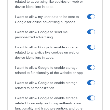
related to advertising like cookies on web or
device identifiers in apps.
I want to allow my user data to be sent to
Google for online advertising purposes.
I want to allow Google to send me
personalized advertising.
I want to allow Google to enable storage
Vuoi rimuovere le pubblicità nazionali?
related to analytics like cookies on web or
device identifiers in apps.
Puoi abbonarti a
soli € 1,10 al mese
cliccando
qui
I want to allow Google to enable storage
related to functionality of the website or app.
Sei già abbonato?
I want to allow Google to enable storage
related to personalization.
Puoi effettuare l'accesso andando nella
I want to allow Google to enable storage
sezione
Login
dal menù del sito o
related to security, including authentication
cliccando
qui
functionality and fraud prevention, and other