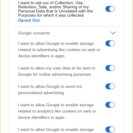
I want to opt-out of Collection, Use,
TEMI:
Comune Di Olbia
Lucas Gatti
Retention, Sale, and/or Sharing of my
Personal Data that Is Unrelated with the
LUCAS GATTI OLBIA
Notizie Gallura
Purposes for which it was collected.
Notizie Olbia
Olbia Calcio
Opted Out
Olbia Calcio Lucas Gatti
Olbia Notizie
Google consents
Notizie in tempo reale?
I want to allow Google to enable storage
Entra nel canale telegram di
related to advertising like cookies on web or
GalluraOggi.it
device identifiers in apps.
I want to allow my user data to be sent to
Google for online advertising purposes.
Inviaci le tue segnalazioni,
I want to allow Google to send me
i tuoi video e le tue foto
personalized advertising.
Su WhatsApp al numero +39
I want to allow Google to enable storage
345 356 7512
related to analytics like cookies on web or
device identifiers in apps.
I want to allow Google to enable storage