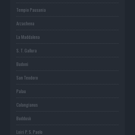
Tempio Pausania
Arzachena
La Maddalena
S. T. Gallura
Budoni
San Teodoro
Palau
Calangianus
Buddusò
Loiri P. S. Paolo