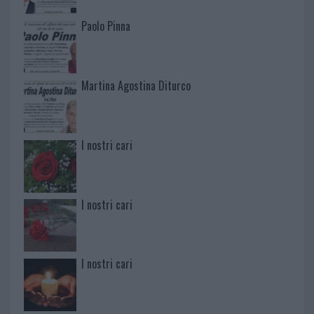
Paolo Pinna
Martina Agostina Diturco
I nostri cari
I nostri cari
I nostri cari