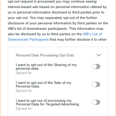
opt-out request is processed you may continue seeing
interest-based ads based on personal information utilized by
us or personal information disclosed to third parties prior to
your opt-out. You may separately opt-out of the further
disclosure of your personal information by third parties on the
IAB’s list of downstream participants. This information may
also be disclosed by us to third parties on the
IAB’s List of
Vuoi rimuovere le pubblicità nazionali?
Downstream Participants
that may further disclose it to other
third parties.
Puoi abbonarti a
soli € 1,10 al mese
Please note that this website/app uses one or more Google
Personal Data Processing Opt Outs
cliccando
qui
services and may gather and store information including but
not limited to your visit or usage behaviour. You may click to
I want to opt-out of the Sharing of my
personal data.
grant or deny consent to Google and its third-party tags to
Sei già abbonato?
Opted In
use your data for below specified purposes in below Google
consent section.
I want to opt-out of the Sale of my
Personal Data.
Puoi effettuare l'accesso andando nella
Opted In
sezione
Login
dal menù del sito o
cliccando
qui
I want to opt-out of processing my
Personal Data for Targeted Advertising.
Opted In