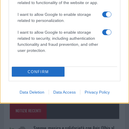
related to functionality of the website or app.
Ricevi le nostre ultime news
I want to allow Google to enable storage
related to personalization.
da
Google News
I want to allow Google to enable storage
related to security, including authentication
functionality and fraud prevention, and other
Condividi l'articolo
user protection.
F
T
Pi
W
S
a
w
n
h
h
CONFIRM
ce
it
te
at
a
Articolo precedente
b
te
re
s
re
Prossimo articolo
Data Deletion
Data Access
Privacy Policy
o
r
st
A
o
p
NOTIZIE RECENTI
k
p
Sangue, musica e solidarietà con Avis Olbia al