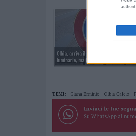
authenti
Olbia, arriva il divieto di sosta per le
luminarie, ma la data è sbagliata
TEMI:
Giana Erminio
Olbia Calcio
Inviaci le tue segna
Su WhatsApp al nume