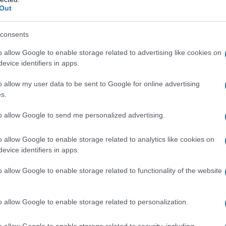
Out
consents
do nella sezione
Login
dal menù del sito o
o allow Google to enable storage related to advertising like cookies on
evice identifiers in apps.
o allow my user data to be sent to Google for online advertising
s.
Playout
Serie C
to allow Google to send me personalized advertising.
o allow Google to enable storage related to analytics like cookies on
evice identifiers in apps.
o allow Google to enable storage related to functionality of the website
ella
’è un
o allow Google to enable storage related to personalization.
La Maddalena, due giorni di incontri col
Parco su sostenibilità e ambiente
o allow Google to enable storage related to security, including