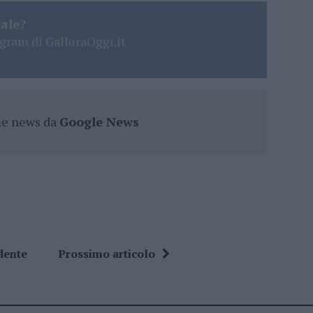
eale?
gram di GalluraOggi.it
ime news da
Google News
dente
Prossimo articolo