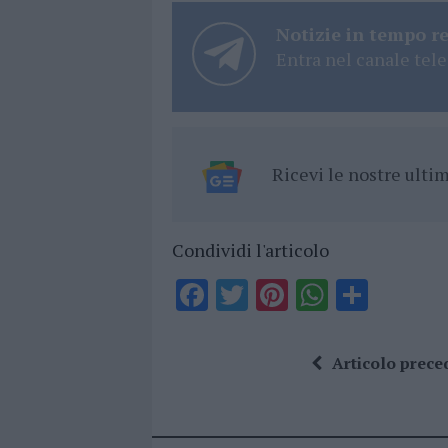
Notizie in tempo r
Entra nel canale tele
Ricevi le nostre ult
Condividi l'articolo
F
T
Pi
W
S
a
w
n
h
h
ce
it
te
at
a
Articolo prece
b
te
re
s
re
o
r
st
A