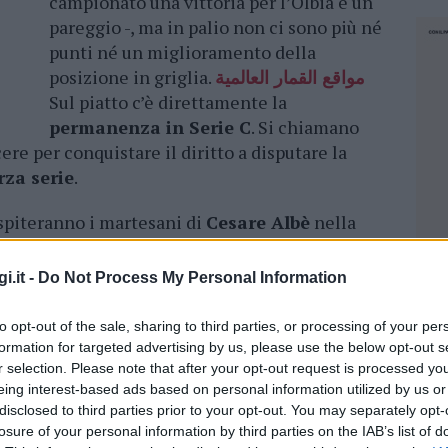
campionato una vittoria per l’Olbia e un
pareggio -, ma in palio non ci sono più né
punti né un miglioramento della
posizione in griglia.
مواقع القمار العالمية
Sul piatto c’è direttamente la
permanenza in Serie C
. Si chiamano
cere per conquistare il diritto a disputare la
rza serie
.
piteranno i martesani di
Cesare Albè
nella
edì, sempre alle ore 20, si tornerà in scena al
i.it -
Do Not Process My Personal Information
ra, il tecnico bianco ha diramato la
lista dei 23
to opt-out of the sale, sharing to third parties, or processing of your per
otto
out per lungodegenza, l’unico
formation for targeted advertising by us, please use the below opt-out s
a
che sconterà un turno di squalifica.
r selection. Please note that after your opt-out request is processed y
eing interest-based ads based on personal information utilized by us or
disclosed to third parties prior to your opt-out. You may separately opt-
losure of your personal information by third parties on the IAB’s list of
NEC