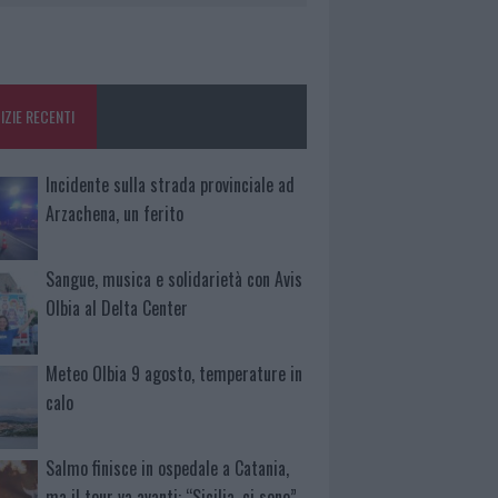
IZIE RECENTI
Incidente sulla strada provinciale ad
Arzachena, un ferito
Sangue, musica e solidarietà con Avis
Olbia al Delta Center
Meteo Olbia 9 agosto, temperature in
calo
Salmo finisce in ospedale a Catania,
ma il tour va avanti: “Sicilia, ci sono”