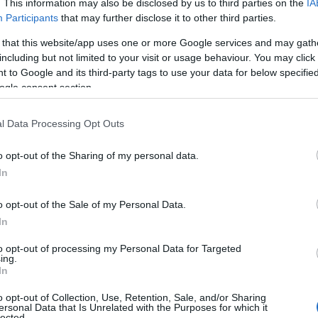
. This information may also be disclosed by us to third parties on the
IA
Participants
that may further disclose it to other third parties.
 Maarten
VAN DER WANT
 that this website/app uses one or more Google services and may gath
including but not limited to your visit or usage behaviour. You may click 
ELA
, Simone
GOZZI
, Luca
LA ROSA
, Andrea
 to Google and its third-party tags to use your data for below specifi
ogle consent section.
Mattia
PITZALIS
, Jherson
VERGARA
, Davide
l Data Processing Opt Outs
o opt-out of the Sharing of my personal data.
DONATO
, Nunzio
LELLA
, Alessio
MICELI
, Luca
In
N
, Andrea
VALLOCCHIA
o opt-out of the Sale of my Personal Data.
In
EYE
, Giacomo
PARIGI
, Francesco
VERDE
to opt-out of processing my Personal Data for Targeted
ing.
azionali?
In
o opt-out of Collection, Use, Retention, Sale, and/or Sharing
 mese
cliccando
qui
ersonal Data that Is Unrelated with the Purposes for which it
lected.