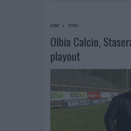
8 AGOSTO 2026
|
METEO OLBIA 9 AGOSTO, TEMPER
8 AGOSTO 2026
|
SALMO FINISCE IN OSPEDALE A CA
8 AGOSTO 2026
|
JOVANOTTI, GABRY PONTE E ALF
HOME
SPORT
9 AGOSTO 2026
|
INCIDENTE SULLA STRADA PROVI
Olbia Calcio, Staser
playout