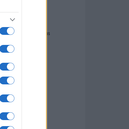
I nostri cari
Giovannimaria Cabras