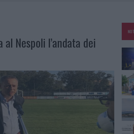
ATURE IN CALO
TANIA, MA IL TOUR VA AVANTI: “SICILIA, CI SONO”
A: OLBIA OMBELICO DEL MONDO PER UNA NOTTE
NOT
NCIALE AD ARZACHENA, UN FERITO
a al Nespoli l’andata dei