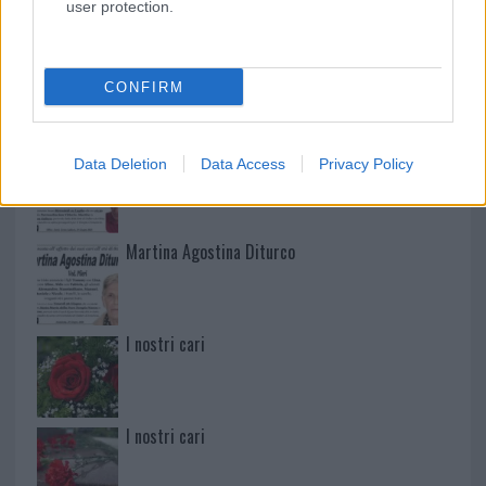
NECROLOGIE
user protection.
Mario Malu
CONFIRM
Paolo Pinna
Data Deletion
Data Access
Privacy Policy
Martina Agostina Diturco
I nostri cari
I nostri cari