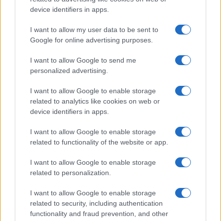
device identifiers in apps.
protagonisti
I want to allow my user data to be sent to
Test tunnel Olbia: rampe chiuse ancora fino a
Google for online advertising purposes.
fine agosto
I want to allow Google to send me
personalized advertising.
Aggius conquista la classifica delle mete più
I want to allow Google to enable storage
amate dell’estate 2026
related to analytics like cookies on web or
device identifiers in apps.
I want to allow Google to enable storage
related to functionality of the website or app.
I want to allow Google to enable storage
related to personalization.
I want to allow Google to enable storage
related to security, including authentication
functionality and fraud prevention, and other