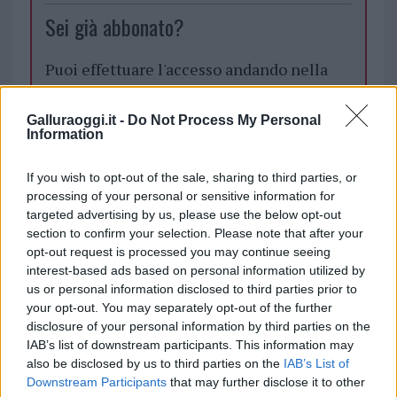
Sei già abbonato?
Puoi effettuare l'accesso andando nella
sezione
Login
dal menù del sito o
cliccando
qui
Galluraoggi.it -
Do Not Process My Personal
Information
If you wish to opt-out of the sale, sharing to third parties, or
TEMI:
Centro Comerciale Olbia Mare
processing of your personal or sensitive information for
Conad Olbia
Franco Fois
targeted advertising by us, please use the below opt-out
section to confirm your selection. Please note that after your
Condividi l'articolo
opt-out request is processed you may continue seeing
interest-based ads based on personal information utilized by
F
T
Pi
W
S
us or personal information disclosed to third parties prior to
a
w
n
h
h
your opt-out. You may separately opt-out of the further
disclosure of your personal information by third parties on the
ce
it
te
at
a
Articolo precedente
IAB’s list of downstream participants. This information may
b
te
re
s
re
Prossimo articolo
also be disclosed by us to third parties on the
IAB’s List of
Downstream Participants
that may further disclose it to other
o
r
st
A