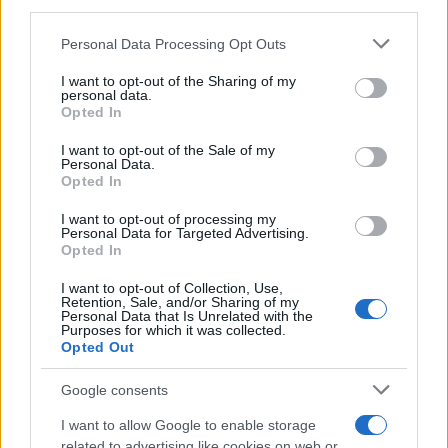
third parties.
o
p
Please note that this website/app uses one or more Google
NOTIZIE RECENTI
Personal Data Processing Opt Outs
k
p
services and may gather and store information including but
not limited to your visit or usage behaviour. You may click to
I want to opt-out of the Sharing of my
personal data.
grant or deny consent to Google and its third-party tags to
Incendi, a San Pasquale arriva il Campo Base:
Opted In
use your data for below specified purposes in below Google
l’inaugurazione
consent section.
I want to opt-out of the Sale of my
Personal Data.
Opted In
Andrea Mura conquista Palau: grande
partecipazione per il suo racconto
I want to opt-out of processing my
Personal Data for Targeted Advertising.
Opted In
Calangianus, allarme sul centro accoglienza
I want to opt-out of Collection, Use,
minori, Albieri: “Episodi gravissimi”
Retention, Sale, and/or Sharing of my
Personal Data that Is Unrelated with the
Purposes for which it was collected.
Opted Out
Gallura, finti clienti svuotano le suite: furto da
50mila nel resort
Google consents
I want to allow Google to enable storage
Meteo Olbia 7 agosto, sole e caldo tornano
related to advertising like cookies on web or