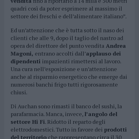
vendita
fino a riportarlo a 14 mila e 500 metri
quadri così da poter esprimere al massimo il
settore dei freschi e dell’alimentare italiano”.
Ed un’attenzione che è tutta sotto il naso dei
clienti che alle 9, dopo il taglio del nastro ad
opera del direttore del punto vendita
Andrea
Magoni,
entrano accolti dall’
applauso dei
dipendenti
impazienti rimettersi al lavoro.
Una cura nell’esposizione e un’attenzione
anche al risparmio energetico che emerge dai
numerosi banchi frigo tutti rigorosamente
chiusi.
Di Auchan sono rimasti il banco del sushi, la
parafarmacia. Manca, invece,
l’angolo del
settore Hi Fi
. Ridotto il reparto degli
elettrodomestici. Tutto in favore dei
prodotti
del territorio
che rappresentano circa il 30