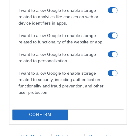
F
T
Pi
W
S
I want to allow Google to enable storage
a
w
n
h
h
related to analytics like cookies on web or
ce
it
te
at
a
device identifiers in apps.
Articolo precedente
b
te
re
s
re
Prossimo articolo
I want to allow Google to enable storage
o
r
st
A
related to functionality of the website or app.
o
p
I want to allow Google to enable storage
NOTIZIE RECENTI
k
p
related to personalization.
I want to allow Google to enable storage
Tre milioni di euro dalla Provincia Gallura per
related to security, including authentication
nuove aule nelle scuole di Olbia
functionality and fraud prevention, and other
user protection.
Incidente sulla provinciale 125, paura tra Olbia e
Arzachena
CONFIRM
Incidente sulla strada provinciale ad Arzachena,