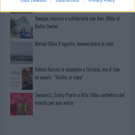
un ferito
Data Deletion
Data Access
Privacy Policy
Sangue, musica e solidarietà con Avis Olbia al
Delta Center
Meteo Olbia 9 agosto, temperature in calo
Salmo finisce in ospedale a Catania, ma il tour
va avanti: “Sicilia, ci sono”
Jovanotti, Gabry Ponte e Alfa: Olbia ombelico del
mondo per una notte