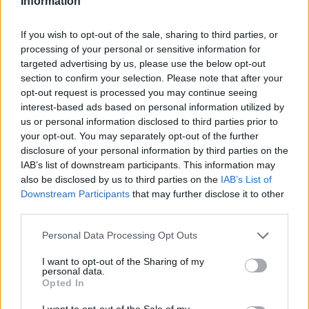
Information
Vuoi rimuovere le pubblicità nazionali?
If you wish to opt-out of the sale, sharing to third parties, or
processing of your personal or sensitive information for
Puoi abbonarti a
soli € 1,10 al mese
targeted advertising by us, please use the below opt-out
section to confirm your selection. Please note that after your
cliccando
qui
opt-out request is processed you may continue seeing
interest-based ads based on personal information utilized by
Sei già abbonato?
us or personal information disclosed to third parties prior to
your opt-out. You may separately opt-out of the further
disclosure of your personal information by third parties on the
Puoi effettuare l'accesso andando nella
IAB’s list of downstream participants. This information may
sezione
Login
dal menù del sito o
also be disclosed by us to third parties on the
IAB’s List of
cliccando
qui
Downstream Participants
that may further disclose it to other
third parties.
Please note that this website/app uses one or more Google
Personal Data Processing Opt Outs
TEMI:
Calcio
Olbia
Serie C
services and may gather and store information including but
not limited to your visit or usage behaviour. You may click to
I want to opt-out of the Sharing of my
personal data.
Notizie in tempo reale?
grant or deny consent to Google and its third-party tags to
Opted In
Entra nel canale telegram di
use your data for below specified purposes in below Google
consent section.
GalluraOggi.it
I want to opt-out of the Sale of my