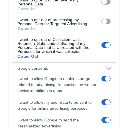
Personal Data.
Opted In
I want to opt-out of processing my
Personal Data for Targeted Advertising.
Inviaci le tue segnalazioni,
Opted In
i tuoi video e le tue foto
I want to opt-out of Collection, Use,
Su WhatsApp al numero +39
Retention, Sale, and/or Sharing of my
Personal Data that Is Unrelated with the
345 356 7512
Purposes for which it was collected.
Opted Out
Google consents
I want to allow Google to enable storage
Ricevi le nostre ultime news
related to advertising like cookies on web or
device identifiers in apps.
da
Google News
I want to allow my user data to be sent to
Google for online advertising purposes.
Condividi l'articolo
I want to allow Google to send me
personalized advertising.