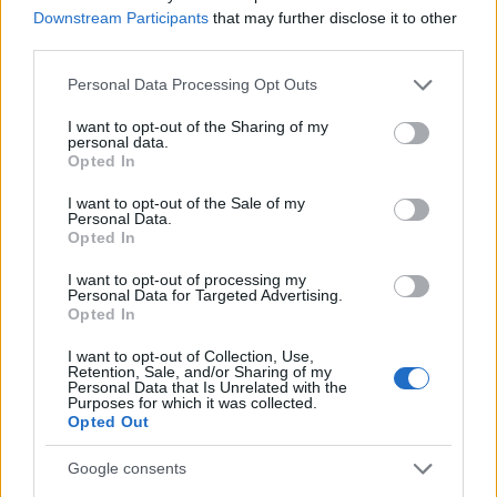
Inviaci le tue segnalazioni,
Downstream Participants
that may further disclose it to other
third parties.
i tuoi video e le tue foto
Su WhatsApp al numero +39
Please note that this website/app uses one or more Google
Personal Data Processing Opt Outs
345 356 7512
services and may gather and store information including but
not limited to your visit or usage behaviour. You may click to
I want to opt-out of the Sharing of my
personal data.
grant or deny consent to Google and its third-party tags to
Opted In
use your data for below specified purposes in below Google
consent section.
I want to opt-out of the Sale of my
Personal Data.
Ricevi le nostre ultime news
Opted In
I want to opt-out of processing my
da
Google News
Personal Data for Targeted Advertising.
Opted In
I want to opt-out of Collection, Use,
Condividi l'articolo
Retention, Sale, and/or Sharing of my
Personal Data that Is Unrelated with the
Purposes for which it was collected.
F
T
Pi
W
S
Opted Out
a
w
n
h
h
Google consents
ce
it
te
at
a