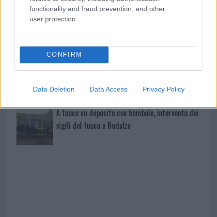
mondo per una notte
functionality and fraud prevention, and other
user protection.
Giorgia Meloni a La Maddalena, la vicesindaco:
“Orgoglio e discrezione per visita privata̶…
CONFIRM
Incendio nella notte a Olbia, a fuoco due furgoni
Data Deletion
Data Access
Privacy Policy
A fuoco un deposito con bombole, intervento dei
vigili del fuoco a Rudalza