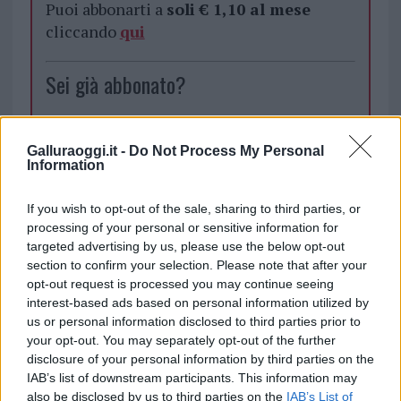
Puoi abbonarti a
soli € 1,10 al mese
cliccando
qui
Sei già abbonato?
Puoi effettuare l'accesso andando nella
sezione
Login
dal menù del sito o
Galluraoggi.it -
Do Not Process My Personal
Information
cliccando
qui
If you wish to opt-out of the sale, sharing to third parties, or
processing of your personal or sensitive information for
TEMI:
Calcio Olbia
Olbia Calcio
targeted advertising by us, please use the below opt-out
section to confirm your selection. Please note that after your
Notizie in tempo reale?
opt-out request is processed you may continue seeing
Entra nel canale telegram di
interest-based ads based on personal information utilized by
us or personal information disclosed to third parties prior to
GalluraOggi.it
your opt-out. You may separately opt-out of the further
disclosure of your personal information by third parties on the
IAB’s list of downstream participants. This information may
also be disclosed by us to third parties on the
IAB’s List of