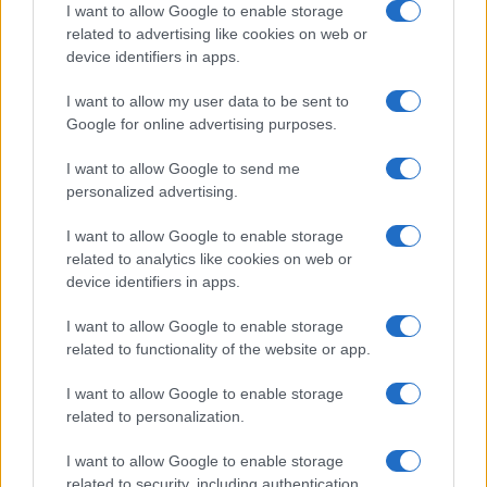
Articolo precedente
I want to allow Google to enable storage
b
te
re
s
re
Prossimo articolo
related to advertising like cookies on web or
o
r
st
A
device identifiers in apps.
o
p
I want to allow my user data to be sent to
NOTIZIE RECENTI
Google for online advertising purposes.
k
p
I want to allow Google to send me
Sangue, musica e solidarietà con Avis Olbia al
personalized advertising.
Delta Center
I want to allow Google to enable storage
related to analytics like cookies on web or
Meteo Olbia 9 agosto, temperature in calo
device identifiers in apps.
I want to allow Google to enable storage
related to functionality of the website or app.
Salmo finisce in ospedale a Catania, ma il tour
I want to allow Google to enable storage
va avanti: “Sicilia, ci sono”
related to personalization.
Jovanotti, Gabry Ponte e Alfa: Olbia ombelico del
I want to allow Google to enable storage
related to security, including authentication