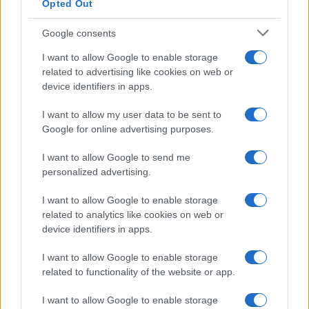
Esce di strada con l’auto ad Arzachena: ferito il
Opted Out
conducente
Google consents
I want to allow Google to enable storage
Turiste si perdono a Tavolara: salvate dai vigili
related to advertising like cookies on web or
del fuoco
device identifiers in apps.
I want to allow my user data to be sent to
Meteo Olbia 6 agosto, migliora il tempo in
Google for online advertising purposes.
Gallura
I want to allow Google to send me
personalized advertising.
Incidente Olbia, poliziotto in vacanza salva 6
persone: due bimbi tra i feriti
I want to allow Google to enable storage
related to analytics like cookies on web or
device identifiers in apps.
Red Valley Festival, musica no-stop a Olbia fino
alle 5
I want to allow Google to enable storage
related to functionality of the website or app.
I want to allow Google to enable storage