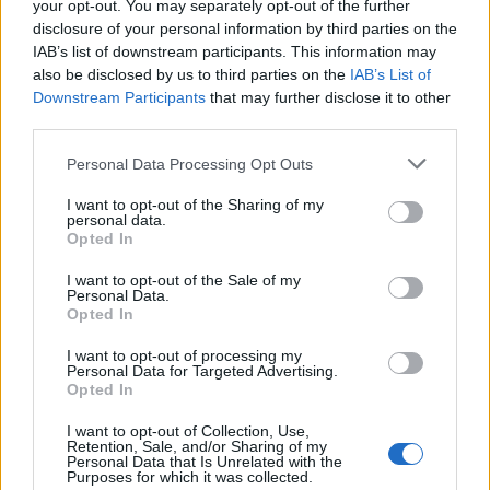
Condividi l'articolo
your opt-out. You may separately opt-out of the further
disclosure of your personal information by third parties on the
F
T
Pi
W
S
IAB’s list of downstream participants. This information may
a
w
n
h
h
also be disclosed by us to third parties on the
IAB’s List of
Downstream Participants
that may further disclose it to other
ce
it
te
at
a
third parties.
Articolo precedente
b
te
re
s
re
Prossimo articolo
Please note that this website/app uses one or more Google
Personal Data Processing Opt Outs
o
r
st
A
services and may gather and store information including but
not limited to your visit or usage behaviour. You may click to
I want to opt-out of the Sharing of my
o
p
personal data.
grant or deny consent to Google and its third-party tags to
Opted In
NOTIZIE RECENTI
k
p
use your data for below specified purposes in below Google
consent section.
I want to opt-out of the Sale of my
Personal Data.
“Sul filo del discorso”: sold out ad Olbia per il
Opted In
reading su Atzeni
I want to opt-out of processing my
Personal Data for Targeted Advertising.
Opted In
La Maddalena, festa per i 30 anni del Diving
center di Tegge
I want to opt-out of Collection, Use,
Retention, Sale, and/or Sharing of my
Personal Data that Is Unrelated with the
Purposes for which it was collected.