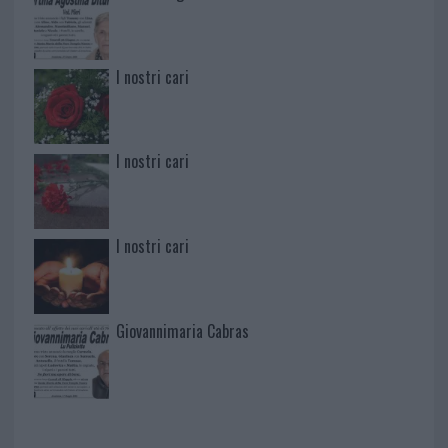
I nostri cari
I nostri cari
I nostri cari
Giovannimaria Cabras