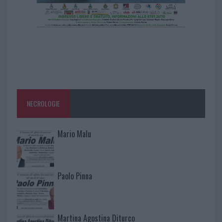
NECROLOGIE
Mario Malu
Paolo Pinna
Martina Agostina Diturco