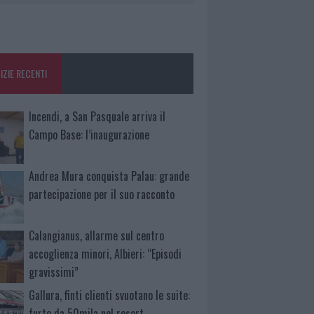
IZIE RECENTI
Incendi, a San Pasquale arriva il
Campo Base: l’inaugurazione
Andrea Mura conquista Palau: grande
partecipazione per il suo racconto
Calangianus, allarme sul centro
accoglienza minori, Albieri: “Episodi
gravissimi”
Gallura, finti clienti svuotano le suite:
furto da 50mila nel resort