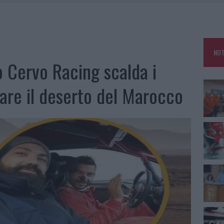
E CALDO TORNANO PROTAGONISTI
A IL CAMPO BASE: L’INAUGURAZIONE
: GRANDE PARTECIPAZIONE PER IL SUO RACCONTO
NOT
RO ACCOGLIENZA MINORI, ALBIERI: “EPISODI GRAVISSIMI”
o Cervo Racing scalda i
dare il deserto del Marocco