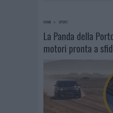
6 AGOSTO 2026
|
METEO OLBIA 7 AGOSTO, SOLE 
6 AGOSTO 2026
|
INCENDI, A SAN PASQUALE ARRIV
6 AGOSTO 2026
|
ANDREA MURA CONQUISTA PALAU
HOME
SPORT
6 AGOSTO 2026
|
CALANGIANUS, ALLARME SUL CENT
La Panda della Port
motori pronta a sfi