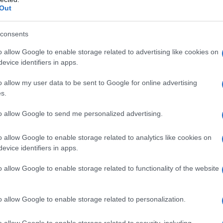
nis si divertiranno, ma porteranno un sorriso
Out
me amministrazione sposiamo i temi della
enibile, perciò
non potevamo far altro che
consents
o e il suo amico Igor Nonnis”.
o allow Google to enable storage related to advertising like cookies on
ovanni Fresi, presidente dell’Associazione
evice identifiers in apps.
ontributo all’iniziativa. “Appena ci è stata
o allow my user data to be sent to Google for online advertising
are a questa iniziativa”, ha commentato Fresi,
s.
entusiasmo e i ragazzi dell’associazione
partecipare, perché nonostante siano ragazzi
to allow Google to send me personalized advertising.
blemi di tutti, con una grande sensibilità.
stro contributo in Africa”.
o allow Google to enable storage related to analytics like cookies on
evice identifiers in apps.
 la Sardegna nella gara internazionale
usu, che si alternerà alla guida con Igor
o allow Google to enable storage related to functionality of the website
i del Marocco. La partenza è prevista per il 6
 al porto di Almeria e sbarcheremo a
o allow Google to enable storage related to personalization.
vera e propria
. Saranno sei giorni intensi, nel
 l’Algeria, a bordo di una Panda 4×4 del 1995.
o allow Google to enable storage related to security, including