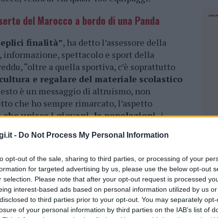
eserto del Marocco a bordo di una Panda
eplici finalità”
, ha detto l’assessore della
i, informazione, spettacolo e sport della
du, “oltre a quella sportiva, c’è soprattutto
cultura e regalare del materiale scolastico
Questo è un messaggio di altruismo, non
etto che ho sempre rimarcato, l’aspetto
 che unisce i giovani, le popolazioni,
i
ane. Andare nel deserto con una Panda del 1995
i.it -
Do Not Process My Personal Information
io che si vuole trasmettere è che non conta il
ero unire i popoli”.
to opt-out of the sale, sharing to third parties, or processing of your per
formation for targeted advertising by us, please use the below opt-out s
’Assessore Biancareddu, erano presenti alcuni
r selection. Please note that after your opt-out request is processed y
ervo Racing, il presidente Mauro Atzei, il
eing interest-based ads based on personal information utilized by us or
nni Coda, i portacolori del Team Fabrizio Musu
disclosed to third parties prior to your opt-out. You may separately opt-
associazione Amici di Nemo Giovanni Fresi, il
losure of your personal information by third parties on the IAB’s list of
NEC