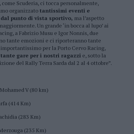
, come Scuderia, ci tocca personalmente,
biamo organizzato
tantissimi eventi e
dal punto di vista sportivo,
ma l’aspetto
maggiormente. Un grande ‘in bocca al lupo’ ai
acing, a Fabrizio Musu e Igor Nonnis, due
no tante emozioni e ci riporteranno tante
 importantissimo per la Porto Cervo Racing,
tante gare per i nostri ragazzi
e, sotto la
zione del Rally Terra Sarda dal 2 al 4 ottobre”.
 Mohamed V (80 km)
rfa (414 Km)
achidia (283 Km)
 Merzouga (235 Km)