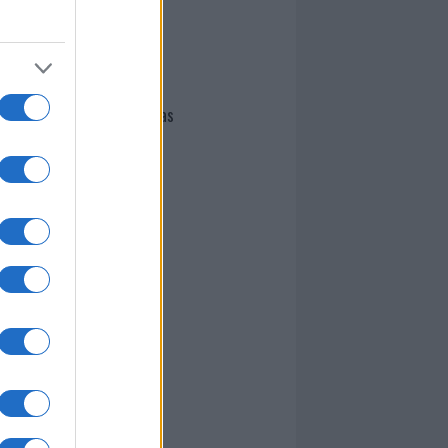
I nostri cari
Giovannimaria Cabras