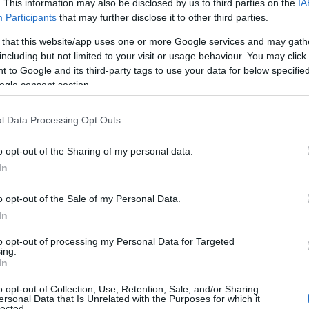
. This information may also be disclosed by us to third parties on the
IA
Andrea Tunis, l’assessora allo sport del
Participants
that may further disclose it to other third parties.
dei ragazzi che indossavano l’abito
centri di appartenenza dell’equipaggio, Ortueri
 that this website/app uses one or more Google services and may gath
including but not limited to your visit or usage behaviour. You may click 
 to Google and its third-party tags to use your data for below specifi
ogle consent section.
rtecipare alla conferenza stampa nella quale è
lto importante che ha soprattutto uno
l Data Processing Opt Outs
to Andrea Tunis vicesindaco del comune di
 la parte nobile è quella che riguarda lo scopo
o opt-out of the Sharing of my personal data.
mministrazione comunale di Narcao e rivolgo un
In
he porta i colori della nostra Sardegna nel
liori auguri affinché possano raggiungere
o opt-out of the Sale of my Personal Data.
In
gio Musu-Nonnis anche l’assessora allo sport del
to opt-out of processing my Personal Data for Targeted
ing.
er noi è motivo di orgoglio che Fabrizio Musu,
In
di questo equipaggio. Abbiamo
sposato sin da
o opt-out of Collection, Use, Retention, Sale, and/or Sharing
 perché unisce lo sport al tema della
ersonal Data that Is Unrelated with the Purposes for which it
lected.