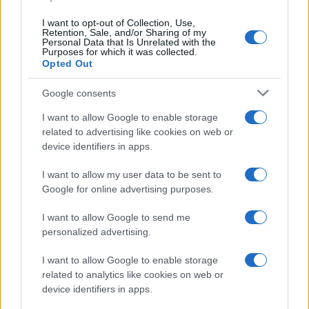
I want to opt-out of Collection, Use,
Retention, Sale, and/or Sharing of my
Personal Data that Is Unrelated with the
Purposes for which it was collected.
Opted Out
TEMI:
Costa Smeralda
Maxi Yacht Rolex Cup
Google consents
Notizie in tempo reale?
I want to allow Google to enable storage
Entra nel canale telegram di
related to advertising like cookies on web or
GalluraOggi.it
device identifiers in apps.
I want to allow my user data to be sent to
Google for online advertising purposes.
Inviaci le tue segnalazioni,
I want to allow Google to send me
i tuoi video e le tue foto
personalized advertising.
Su WhatsApp al numero +39
345 356 7512
I want to allow Google to enable storage
related to analytics like cookies on web or
device identifiers in apps.