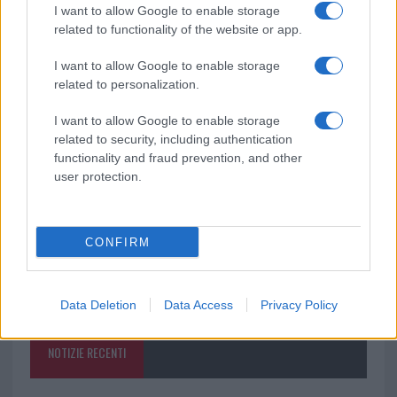
I want to allow Google to enable storage
related to functionality of the website or app.
Ricevi le nostre ultime news
I want to allow Google to enable storage
related to personalization.
da
Google News
I want to allow Google to enable storage
related to security, including authentication
Condividi l'articolo
functionality and fraud prevention, and other
user protection.
F
T
Pi
W
S
a
w
n
h
h
CONFIRM
ce
it
te
at
a
Articolo precedente
b
te
re
s
re
Prossimo articolo
o
r
st
A
Data Deletion
Data Access
Privacy Policy
o
p
NOTIZIE RECENTI
k
p