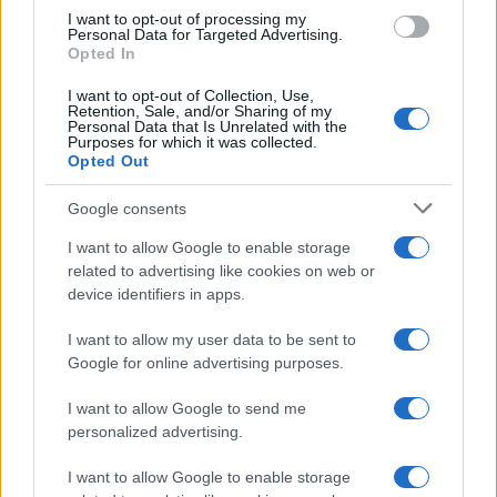
I want to opt-out of processing my
Personal Data for Targeted Advertising.
Allarme truffe a Berchidda, falsi incaricati
Opted In
bussano alle porte
I want to opt-out of Collection, Use,
Retention, Sale, and/or Sharing of my
Personal Data that Is Unrelated with the
Notre-Dame de Paris conquista Olbia, la prima
Purposes for which it was collected.
Opted Out
al Molo Brin è un successo
Google consents
Strada Sassari-Olbia, incidente all’alba: ferito il
I want to allow Google to enable storage
conducente
related to advertising like cookies on web or
device identifiers in apps.
I want to allow my user data to be sent to
Google for online advertising purposes.
I want to allow Google to send me
personalized advertising.
I want to allow Google to enable storage