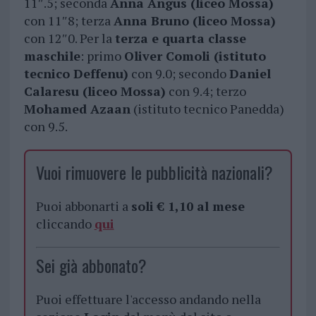
11″.5; seconda
Anna Angus (liceo Mossa)
con 11″8; terza
Anna Bruno (liceo Mossa)
con 12″0. Per la
terza e quarta classe
maschile
: primo
Oliver Comoli (istituto
tecnico Deffenu)
con 9.0; secondo
Daniel
Calaresu (liceo Mossa)
con 9.4; terzo
Mohamed Azaan
(istituto tecnico Panedda)
con 9.5.
Vuoi rimuovere le pubblicità nazionali?
Puoi abbonarti a
soli € 1,10 al mese
cliccando
qui
Sei già abbonato?
Puoi effettuare l'accesso andando nella