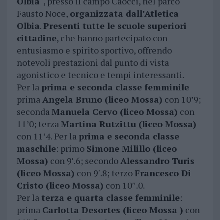
Olbia
“, presso il campo Caocci, nel parco
Fausto Noce,
organizzata dall’Atletica
Olbia
.
Presenti tutte le scuole superiori
cittadine
, che hanno partecipato con
entusiasmo e spirito sportivo, offrendo
notevoli prestazioni dal punto di vista
agonistico e tecnico e tempi interessanti.
Per la
prima e seconda classe femminile
prima
Angela Bruno (liceo Mossa)
con 10’9;
seconda
Manuela Cervo (liceo Mossa)
con
11’0; terza
Martina Rutzittu (liceo Mossa)
con 11’4. Per la
prima e seconda classe
maschile
: primo
Simone Milillo (liceo
Mossa)
con 9′.6; secondo
Alessandro Turis
(liceo Mossa)
con 9′.8; terzo
Francesco Di
Cristo (liceo Mossa)
con 10″.0.
Per la
terza e quarta classe femminile
:
prima
Carlotta Desortes (liceo Mossa )
con