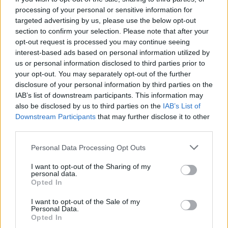
b
te
re
s
re
Prossimo articolo
processing of your personal or sensitive information for
o
r
st
A
targeted advertising by us, please use the below opt-out
section to confirm your selection. Please note that after your
o
p
opt-out request is processed you may continue seeing
NOTIZIE RECENTI
k
p
interest-based ads based on personal information utilized by
us or personal information disclosed to third parties prior to
your opt-out. You may separately opt-out of the further
Meteo Olbia 7 agosto, sole e caldo tornano
disclosure of your personal information by third parties on the
protagonisti
IAB’s list of downstream participants. This information may
also be disclosed by us to third parties on the
IAB’s List of
Downstream Participants
that may further disclose it to other
Test tunnel Olbia: rampe chiuse ancora fino a
third parties.
fine agosto
Please note that this website/app uses one or more Google
Personal Data Processing Opt Outs
services and may gather and store information including but
Aggius conquista la classifica delle mete più
not limited to your visit or usage behaviour. You may click to
I want to opt-out of the Sharing of my
personal data.
amate dell’estate 2026
grant or deny consent to Google and its third-party tags to
Opted In
use your data for below specified purposes in below Google
consent section.
I want to opt-out of the Sale of my
Nuovi posti auto in via La Marmora, parcheggio
Personal Data.
Opted In
provvisorio a La Maddalena