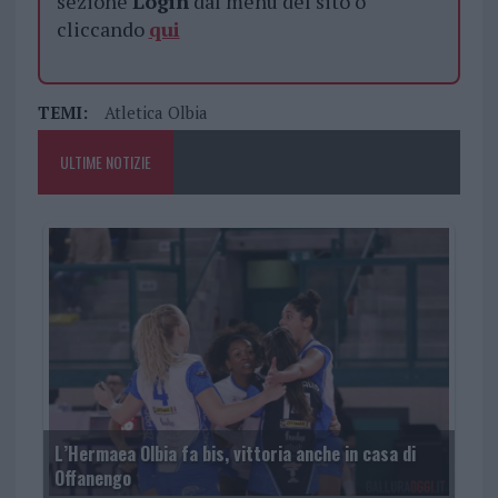
sezione
Login
dal menù del sito o
cliccando
qui
TEMI:
Atletica Olbia
ULTIME NOTIZIE
L’Hermaea Olbia fa bis, vittoria anche in casa di
Offanengo