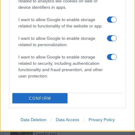
related to analytics like cookies on web or
device identifiers in apps.
NECROLOGIE
I want to allow Google to enable storage
related to functionality of the website or app.
Mario Malu
I want to allow Google to enable storage
related to personalization.
Paolo Pinna
I want to allow Google to enable storage
related to security, including authentication
functionality and fraud prevention, and other
user protection.
Martina Agostina Diturco
CONFIRM
I nostri cari
Data Deletion
Data Access
Privacy Policy
I nostri cari