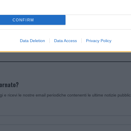
dente
Prossimo articolo
CONFIRM
Data Deletion
Data Access
Privacy Policy
Invia un Comunicato Stampa
|
Pubblicità
|
Segnala
iornato?
ggi e ricevi le nostre email periodiche contenenti le ultime notizie pubbli