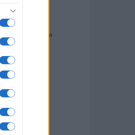
I nostri cari
Giovannimaria Cabras