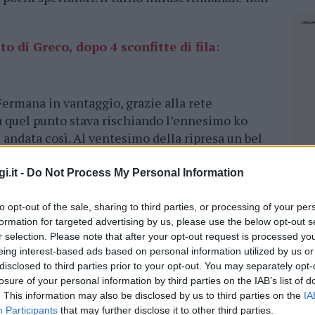
to di Greco, dopo 4 sconfitte di fila:
Fermana in vantaggio, grazie alla rete
 a quel punto stava rischiando l’ennesimo ko
andata così. Al ventesimo della ripresa un bel
ermesso di pareggiare. L’ex bomber del Cagliari
tà di passare in vantaggio. Ma il portiere non
i.it -
Do Not Process My Personal Information
 una mischia la palla è finita davanti a
ha sfondato la porta regalando all’Olbia la
to opt-out of the sale, sharing to third parties, or processing of your per
formation for targeted advertising by us, please use the below opt-out s
r selection. Please note that after your opt-out request is processed y
eing interest-based ads based on personal information utilized by us or
 70% dell’Olbia, Marino resta presidente
disclosed to third parties prior to your opt-out. You may separately opt-
losure of your personal information by third parties on the IAB’s list of
. This information may also be disclosed by us to third parties on the
IA
NEC
Participants
that may further disclose it to other third parties.