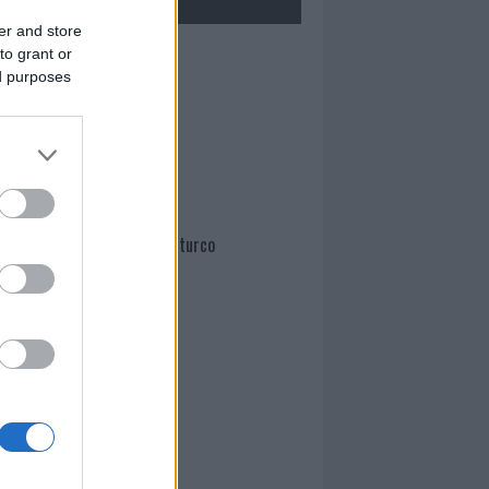
er and store
to grant or
Mario Malu
ed purposes
Paolo Pinna
Martina Agostina Diturco
I nostri cari
I nostri cari