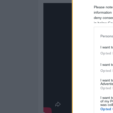
Please note
information 
deny consent
in below Go
Persona
I want t
Opted 
I want t
Opted 
I want 
Advertis
Opted 
I want t
of my P
was col
Opted 