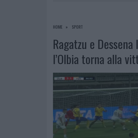
7 AGOSTO 2026
|
CONTROLLI ALL’AEROPORTO DI O
7 AGOSTO 2026
|
MIGLIORI CLINICHE DI ESTETICA 
PER I TRATTAMENTI LASER NON INVASIVI
HOME
SPORT
7 AGOSTO 2026
|
NUOVI STALLI RESIDENTI A PALA
Ragatzu e Dessena l
7 AGOSTO 2026
|
FILM INTERNAZIONALE, CASTING
l’Olbia torna alla vit