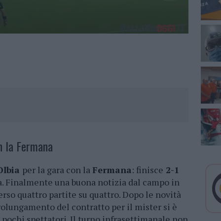
on la Fermana
Olbia
per la gara con la
Fermana
: finisce
2-1
esa. Finalmente una buona notizia dal campo in
perso quattro partite su quattro. Dopo le novità
rolungamento del contratto per il mister si è
a pochi spettatori. Il turno infrasettimanale non