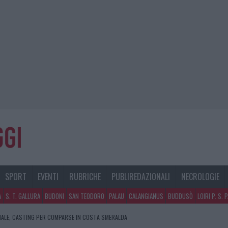
SPORT
EVENTI
RUBRICHE
PUBLIREDAZIONALI
NECROLOGIE
A
S. T. GALLURA
BUDONI
SAN TEODORO
PALAU
CALANGIANUS
BUDDUSÒ
LOIRI P. S. 
SPITA LA GRANDE SFIDA DELLA VELA NELL’ESTATE 2026