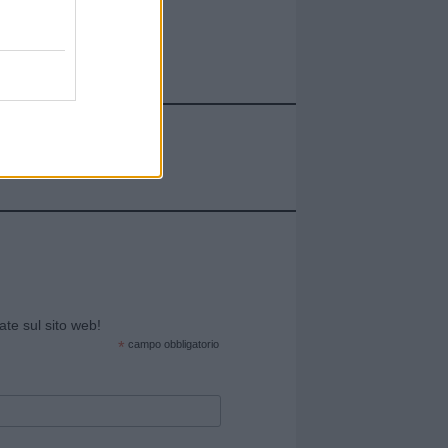
cate sul sito web!
*
campo obbligatorio