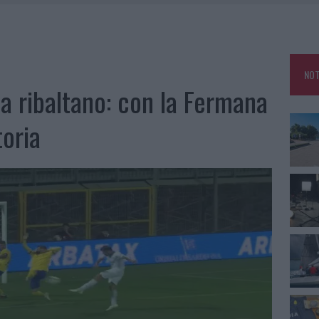
LBIA, SEQUESTRATI CAVIALE E SABBIA RUBATA
MEDICALE AVANZATA IN EUROPA: CLASSIFICA DEI 5 CENTRI DI RIFERIMENTO
NOT
U, IL COMUNE COMPLETA L’ITER
a ribaltano: con la Fermana
 PER COMPARSE IN COSTA SMERALDA
toria