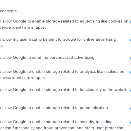
azionali?
consents
o allow Google to enable storage related to advertising like cookies on
 mese
cliccando
qui
evice identifiers in apps.
o allow my user data to be sent to Google for online advertising
s.
do nella sezione
Login
dal menù del sito o
to allow Google to send me personalized advertising.
o allow Google to enable storage related to analytics like cookies on
evice identifiers in apps.
atzu
Dessena Ragatzu
Notizie Olbia
Olbia Calcio
o allow Google to enable storage related to functionality of the website
o allow Google to enable storage related to personalization.
o allow Google to enable storage related to security, including
cation functionality and fraud prevention, and other user protection.