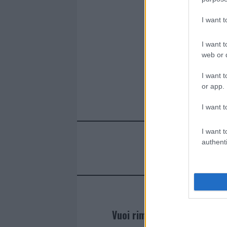
I want 
I want t
web or d
I want t
or app.
I want t
I want t
authenti
Vuoi rimanere sempre agg