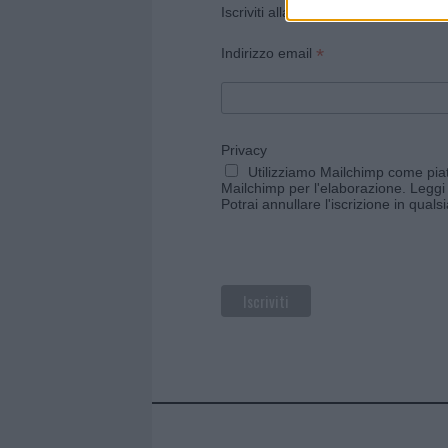
Iscriviti alla newsletter di Gallura O
*
Indirizzo email
Privacy
Utilizziamo Mailchimp come piatt
Mailchimp per l'elaborazione.
Leggi 
Potrai annullare l'iscrizione in qual