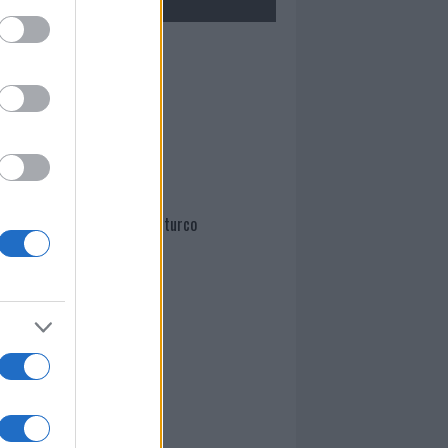
Mario Malu
Paolo Pinna
Martina Agostina Diturco
I nostri cari
I nostri cari