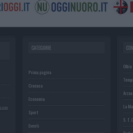
CATEGORIE
CO
Olbia
Prima pagina
Temp
Cronaca
Arza
Economia
La Ma
.com
Sport
S. T. 
Eventi