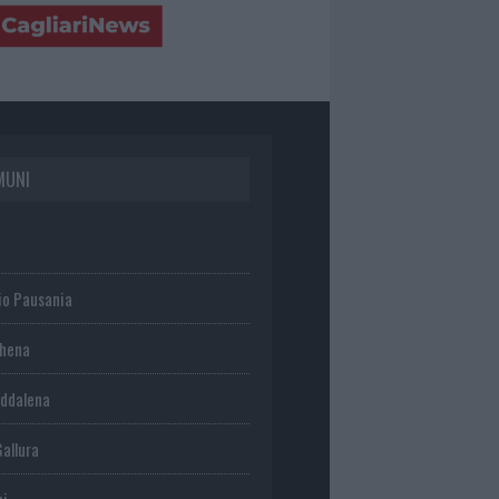
MUNI
io Pausania
chena
ddalena
Gallura