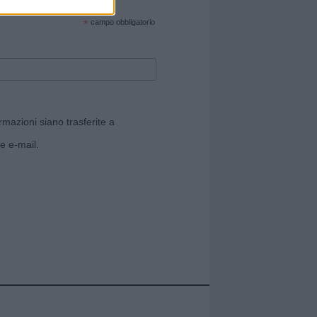
cate sul sito web!
*
campo obbligatorio
rmazioni siano trasferite a
e e-mail.