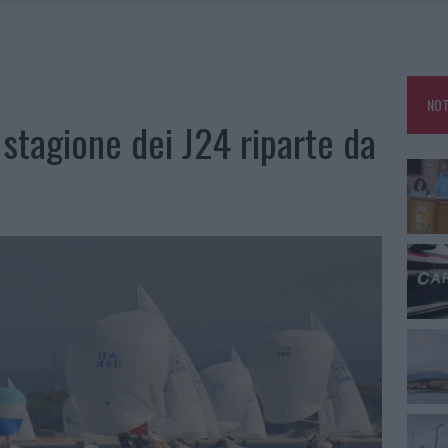
RO ACCOGLIENZA MINORI, ALBIERI: “EPISODI GRAVISSIMI”
NO LE SUITE: FURTO DA 50MILA NEL RESORT
E CALDO TORNANO PROTAGONISTI
NOT
USE ANCORA FINO A FINE AGOSTO
 stagione dei J24 riparte da