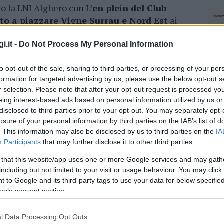
so la LNI Alghero con L’
en plein del Club
to a piazzare Vigne Surrau e Nord Est
ai
onale e ha visto sempre Vigne Surrau battere
’ultima tappa del circuito 2021.
i.it -
Do Not Process My Personal Information
rotagonisti della passata stagione
per le
to opt-out of the sale, sharing to third parties, or processing of your per
el 27 marzo unite alle prove a voli, fatte nello
formation for targeted advertising by us, please use the below opt-out s
r selection. Please note that after your opt-out request is processed y
Brin, del 12 e 13 marzo.
eing interest-based ads based on personal information utilized by us or
disclosed to third parties prior to your opt-out. You may separately opt-
 appassionati di J24, a
domenica 20 febbraio
losure of your personal information by third parties on the IAB’s list of
Olbia.
. This information may also be disclosed by us to third parties on the
IA
Participants
that may further disclose it to other third parties.
azionali?
 that this website/app uses one or more Google services and may gath
including but not limited to your visit or usage behaviour. You may click 
 to Google and its third-party tags to use your data for below specifi
 mese
cliccando
qui
ogle consent section.
l Data Processing Opt Outs
NEC