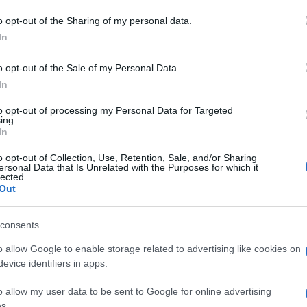
do nella sezione
Login
dal menù del sito o
o opt-out of the Sharing of my personal data.
In
o opt-out of the Sale of my Personal Data.
In
Notizie Olbia
Olbia Notizie
Vela Olbia
to opt-out of processing my Personal Data for Targeted
ing.
In
o opt-out of Collection, Use, Retention, Sale, and/or Sharing
ersonal Data that Is Unrelated with the Purposes for which it
lected.
Out
dente
Prossimo articolo
consents
o allow Google to enable storage related to advertising like cookies on
evice identifiers in apps.
o allow my user data to be sent to Google for online advertising
s.