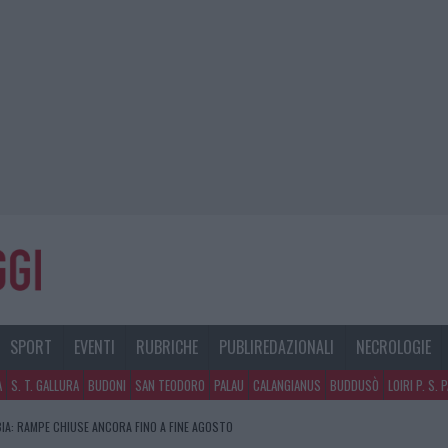
SPORT
EVENTI
RUBRICHE
PUBLIREDAZIONALI
NECROLOGIE
A
S. T. GALLURA
BUDONI
SAN TEODORO
PALAU
CALANGIANUS
BUDDUSÒ
LOIRI P. S. 
A LA CLASSIFICA DELLE METE PIÙ AMATE DELL’ESTATE 2026