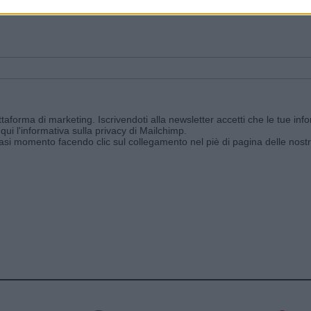
ggi e ricevi le nostre email periodiche contenenti le ultime notizie pubbli
aforma di marketing. Iscrivendoti alla newsletter accetti che le tue info
qui l'informativa sulla privacy di Mailchimp
.
siasi momento facendo clic sul collegamento nel piè di pagina delle nostr