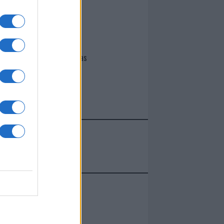
I nostri cari
Giovannimaria Cabras