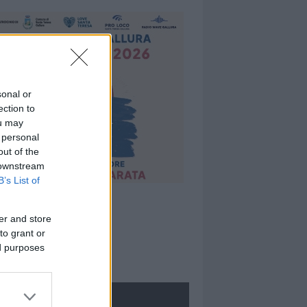
sonal or
ection to
ou may
 personal
out of the
 downstream
B’s List of
er and store
to grant or
ed purposes
ROLOGIE