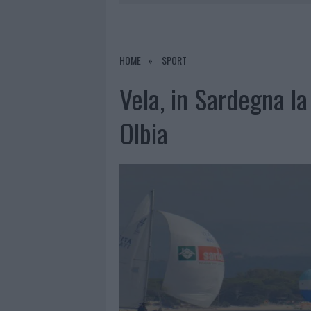
6 AGOSTO 2026
|
CALANGIANUS, ALLARME SUL CENT
6 AGOSTO 2026
|
GALLURA, FINTI CLIENTI SVUOTA
6 AGOSTO 2026
|
METEO OLBIA 7 AGOSTO, SOLE 
HOME
SPORT
6 AGOSTO 2026
|
TEST TUNNEL OLBIA: RAMPE CHI
Vela, in Sardegna la
Olbia