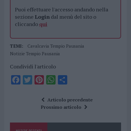
Puoi effettuare l'accesso andando nella
sezione
Login
dal menù del sito o
cliccando
qui
TEMI:
Cavalcavia Tempio Pausania
Notizie Tempio Pausania
Condividi l'articolo
F
T
Pi
W
S
a
w
n
h
h
ce
it
te
at
a
Articolo precedente
b
te
re
s
re
Prossimo articolo
o
r
st
A
o
p
NOTIZIE RECENTI