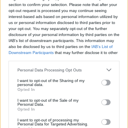
section to confirm your selection. Please note that after your
Allarme truffe a Berchidda, falsi incaricati
opt-out request is processed you may continue seeing
interest-based ads based on personal information utilized by
bussano alle porte
us or personal information disclosed to third parties prior to
your opt-out. You may separately opt-out of the further
Notre-Dame de Paris conquista Olbia, la prima
disclosure of your personal information by third parties on the
IAB’s list of downstream participants. This information may
al Molo Brin è un successo
also be disclosed by us to third parties on the
IAB’s List of
Downstream Participants
that may further disclose it to other
third parties.
Please note that this website/app uses one or more Google
Personal Data Processing Opt Outs
services and may gather and store information including but
not limited to your visit or usage behaviour. You may click to
I want to opt-out of the Sharing of my
personal data.
grant or deny consent to Google and its third-party tags to
Opted In
use your data for below specified purposes in below Google
consent section.
I want to opt-out of the Sale of my
Personal Data.
Opted In
NECROLOGIE
I want to opt-out of processing my
Personal Data for Targeted Advertising.