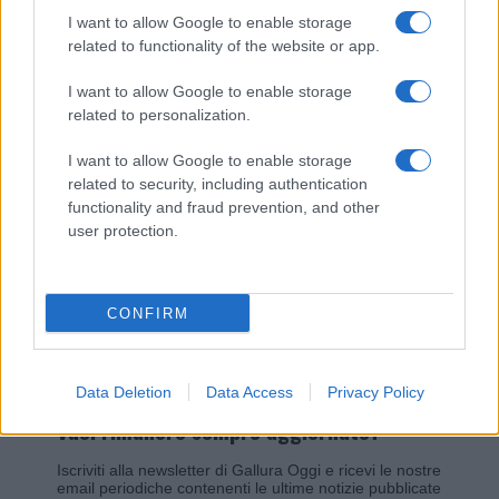
I want to allow Google to enable storage
related to functionality of the website or app.
Giovannimaria Cabras
I want to allow Google to enable storage
related to personalization.
I want to allow Google to enable storage
related to security, including authentication
functionality and fraud prevention, and other
user protection.
Invia un Comunicato Stampa
|
Pubblicità
|
Segnala
CONFIRM
Data Deletion
Data Access
Privacy Policy
Vuoi rimanere sempre aggiornato?
Iscriviti alla newsletter di Gallura Oggi e ricevi le nostre
email periodiche contenenti le ultime notizie pubblicate