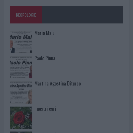
NECROLOGIE
Mario Malu
Paolo Pinna
Martina Agostina Diturco
I nostri cari