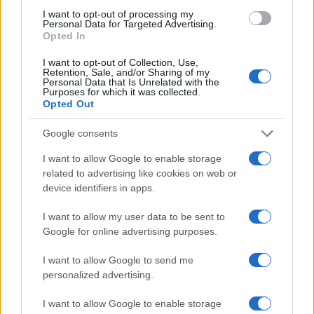
b
te
re
s
re
Prossimo articolo
I want to opt-out of processing my
Personal Data for Targeted Advertising.
o
r
st
A
Opted In
o
p
I want to opt-out of Collection, Use,
NOTIZIE RECENTI
k
p
Retention, Sale, and/or Sharing of my
Personal Data that Is Unrelated with the
Purposes for which it was collected.
Opted Out
Sangue, musica e solidarietà con Avis Olbia al
Delta Center
Google consents
I want to allow Google to enable storage
Meteo Olbia 9 agosto, temperature in calo
related to advertising like cookies on web or
device identifiers in apps.
I want to allow my user data to be sent to
Salmo finisce in ospedale a Catania, ma il tour
Google for online advertising purposes.
va avanti: “Sicilia, ci sono”
I want to allow Google to send me
personalized advertising.
Jovanotti, Gabry Ponte e Alfa: Olbia ombelico del
mondo per una notte
I want to allow Google to enable storage