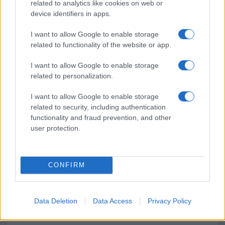
related to analytics like cookies on web or
device identifiers in apps.
Giorgia Meloni a La Maddalena, la vicesindaco:
I want to allow Google to enable storage
“Orgoglio e discrezione per visita privata̶…
related to functionality of the website or app.
Incendio nella notte a Olbia, a fuoco due furgoni
I want to allow Google to enable storage
related to personalization.
I want to allow Google to enable storage
related to security, including authentication
A fuoco un deposito con bombole, intervento dei
functionality and fraud prevention, and other
vigili del fuoco a Rudalza
user protection.
CONFIRM
Data Deletion
Data Access
Privacy Policy