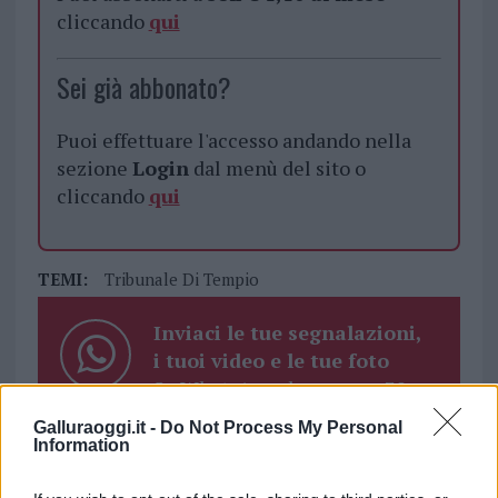
cliccando
qui
Sei già abbonato?
Puoi effettuare l'accesso andando nella
sezione
Login
dal menù del sito o
cliccando
qui
TEMI:
Tribunale Di Tempio
Inviaci le tue segnalazioni,
i tuoi video e le tue foto
Su WhatsApp al numero +39
345 356 7512
Galluraoggi.it -
Do Not Process My Personal
Information