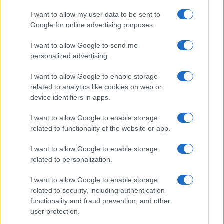
Puoi effettuare l'accesso andando nella
I want to allow my user data to be sent to
sezione
Login
dal menù del sito o
Google for online advertising purposes.
cliccando
qui
I want to allow Google to send me
personalized advertising.
TEMI:
Carruleddi Tempio
Soapbox Race Tempio
I want to allow Google to enable storage
related to analytics like cookies on web or
Inviaci le tue segnalazioni,
device identifiers in apps.
i tuoi video e le tue foto
Su WhatsApp al numero +39
I want to allow Google to enable storage
related to functionality of the website or app.
345 356 7512
I want to allow Google to enable storage
related to personalization.
Notizie in tempo reale?
I want to allow Google to enable storage
related to security, including authentication
Entra nel canale telegram di
functionality and fraud prevention, and other
GalluraOggi.it
user protection.