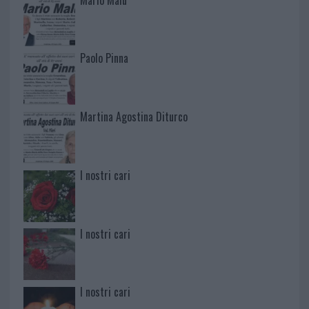
Paolo Pinna
Martina Agostina Diturco
I nostri cari
I nostri cari
I nostri cari