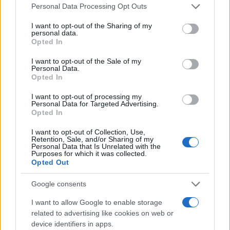
Please note that this website/app uses one or more Google
Personal Data Processing Opt Outs
services and may gather and store information including but
not limited to your visit or usage behaviour. You may click to
I want to opt-out of the Sharing of my
personal data.
grant or deny consent to Google and its third-party tags to
Opted In
use your data for below specified purposes in below Google
consent section.
I want to opt-out of the Sale of my
Personal Data.
Opted In
I want to opt-out of processing my
Personal Data for Targeted Advertising.
Opted In
I want to opt-out of Collection, Use,
Retention, Sale, and/or Sharing of my
Vuoi rimuovere le pubblicità nazionali?
Personal Data that Is Unrelated with the
Purposes for which it was collected.
Opted Out
Puoi abbonarti a
soli € 1,10 al mese
cliccando
qui
Google consents
I want to allow Google to enable storage
Sei già abbonato?
related to advertising like cookies on web or
device identifiers in apps.