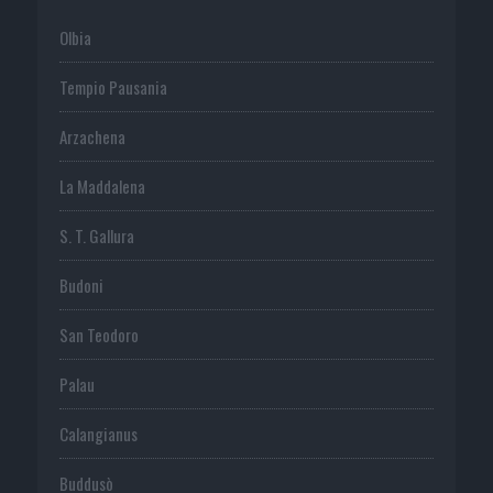
Olbia
Tempio Pausania
Arzachena
La Maddalena
S. T. Gallura
Budoni
San Teodoro
Palau
Calangianus
Buddusò