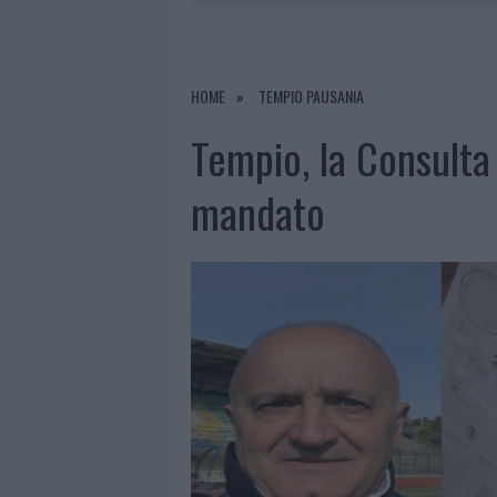
7 AGOSTO 2026
|
MICHELLE HUNZIKER IN GALLURA,
7 AGOSTO 2026
|
CALANGIANUS, DOPO LE POLEMIC
7 AGOSTO 2026
|
OLBIA, DIVIETO DI SOSTA CONT
HOME
TEMPIO PAUSANIA
8 AGOSTO 2026
|
RISTORANTE DISTRUTTO DALLE F
Tempio, la Consulta 
mandato