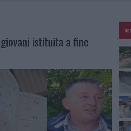
 BELLA ANCHE DAL VIVO: UN AMICO VIP SVELA COME FA
HE IL CENTRO ACCOGLIENZA MINORI CHIUDE
RO SPACCIO E DEGRADO: ESPLODE LA PROTESTA
NOT
IAMME A LA MADDALENA, INCENDIO A MONTI D’À RENA
giovani istituita a fine