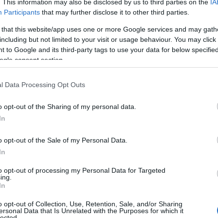
ndo l’opposizione, avrebbe potuto
. This information may also be disclosed by us to third parties on the
IA
Participants
that may further disclose it to other third parties.
durante l’intero mandato amministrativo
,
ui il distacco dei giovani dalla politica e dalle
 that this website/app uses one or more Google services and may gath
including but not limited to your visit or usage behaviour. You may click 
 to Google and its third-party tags to use your data for below specifi
sione
si concentra la critica dell’opposizione.
ogle consent section.
omunale di minoranza
Alessandro Cordella
, che
ativa arriva all’attenzione del Consiglio.
l Data Processing Opt Outs
o mesi per istituire la Consulta Giovanile –
o opt-out of the Sharing of my personal data.
no in zona Cesarini, ad un passo dalle elezioni
In
o opt-out of the Sale of my Personal Data.
ione,
l’istituzione di un organismo
In
 utile soprattutto all’inizio della legislatura,
trativa e creare un canale stabile di
to opt-out of processing my Personal Data for Targeted
ing.
ni.
In
o opt-out of Collection, Use, Retention, Sale, and/or Sharing
ersonal Data that Is Unrelated with the Purposes for which it
lected.