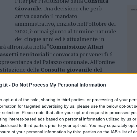
l’iter per l’istituzione della
Consulta
Giovanile
. Una decisione che però
arriva quando il mandato
amministrativo, iniziato nell’ottobre del
2020, è ormai giunto al termine naturale
dei cinque anni ed è attualmente in
rà affrontata nella “
Commissione Affari
assetti territoriali
” convocata per venerdì 6
appresentanza del Palazzo comunale. All’ordine
’Istituzione della
Consulta giovanile del
i.it -
Do Not Process My Personal Information
c di Tempio entra in vigore dopo la
to opt-out of the sale, sharing to third parties, or processing of your per
formation for targeted advertising by us, please use the below opt-out s
r selection. Please note that after your opt-out request is processed y
umento di partecipazione che, in molti comuni
eing interest-based ads based on personal information utilized by us or
gere le nuove generazioni nella vita pubblica e
disclosed to third parties prior to your opt-out. You may separately opt-
endo il dialogo tra istituzioni e mondo
losure of your personal information by third parties on the IAB’s list of
NEC