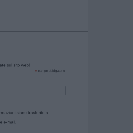
cate sul sito web!
*
campo obbligatorio
rmazioni siano trasferite a
e e-mail.