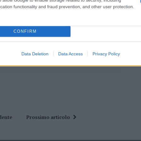
cation functionality and fraud prevention, and other user protection.
eale?
gram di GalluraOggi.it
CONFIRM
Data Deletion
Data Access
Privacy Policy
ime news da
Google News
dente
Prossimo articolo