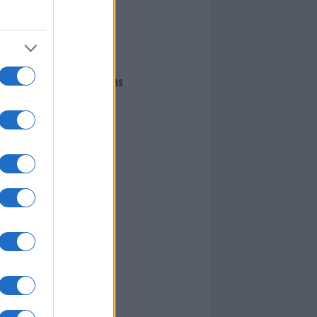
I nostri cari
Giovannimaria Cabras