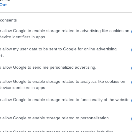
Out
azionali?
consents
 mese
cliccando
qui
o allow Google to enable storage related to advertising like cookies on
evice identifiers in apps.
o allow my user data to be sent to Google for online advertising
s.
do nella sezione
Login
dal menù del sito o
to allow Google to send me personalized advertising.
o allow Google to enable storage related to analytics like cookies on
Tempio Pausania
Consulta Giovani Tempio
evice identifiers in apps.
o allow Google to enable storage related to functionality of the website
lazioni, i tuoi video e le tue foto
ro +39 345 356 7512
o allow Google to enable storage related to personalization.
o allow Google to enable storage related to security, including