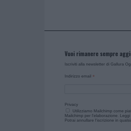
o
p
k
p
Vuoi rimanere sempre agg
Iscriviti alla newsletter di Gallura O
*
Indirizzo email
Privacy
Utilizziamo Mailchimp come piatt
Mailchimp per l'elaborazione.
Leggi 
Potrai annullare l'iscrizione in qual