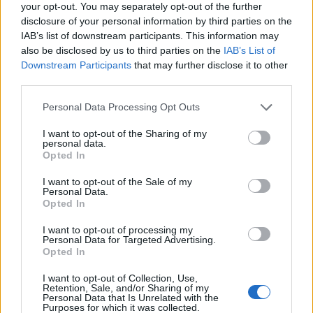
your opt-out. You may separately opt-out of the further
Inviaci le tue segnalazioni,
disclosure of your personal information by third parties on the
i tuoi video e le tue foto
IAB’s list of downstream participants. This information may
Su WhatsApp al numero +39
also be disclosed by us to third parties on the
IAB’s List of
345 356 7512
Downstream Participants
that may further disclose it to other
third parties.
Please note that this website/app uses one or more Google
Personal Data Processing Opt Outs
services and may gather and store information including but
not limited to your visit or usage behaviour. You may click to
I want to opt-out of the Sharing of my
Notizie in tempo reale?
personal data.
grant or deny consent to Google and its third-party tags to
Entra nel canale telegram di
Opted In
use your data for below specified purposes in below Google
GalluraOggi.it
consent section.
I want to opt-out of the Sale of my
Personal Data.
Opted In
I want to opt-out of processing my
Personal Data for Targeted Advertising.
Ricevi le nostre ultime news
Opted In
I want to opt-out of Collection, Use,
Retention, Sale, and/or Sharing of my
da
Google News
Personal Data that Is Unrelated with the
Purposes for which it was collected.