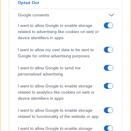
Opted Out
Condividi l'articolo
Google consents
F
T
Pi
W
S
I want to allow Google to enable storage
related to advertising like cookies on web or
a
w
n
h
h
device identifiers in apps.
ce
it
te
at
a
Articolo precedente
I want to allow my user data to be sent to
b
te
re
s
re
Prossimo articolo
Google for online advertising purposes.
o
r
st
A
I want to allow Google to send me
o
p
personalized advertising.
NOTIZIE RECENTI
k
p
I want to allow Google to enable storage
related to analytics like cookies on web or
Le previsioni meteo per il weekend a Olbia e in
device identifiers in apps.
Gallura
I want to allow Google to enable storage
related to functionality of the website or app.
Michelle Hunziker in Gallura, bella anche dal
vivo: un amico vip svela come fa
I want to allow Google to enable storage