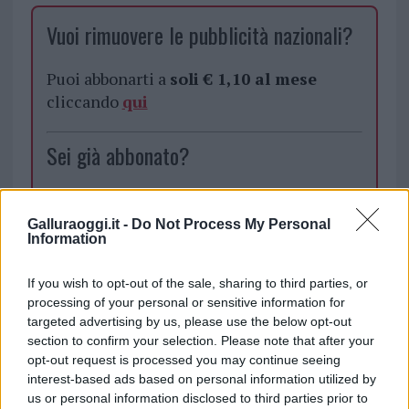
Vuoi rimuovere le pubblicità nazionali?
Puoi abbonarti a
soli € 1,10 al mese
cliccando
qui
Sei già abbonato?
Puoi effettuare l'accesso andando nella
sezione
Login
dal menù del sito o
Galluraoggi.it -
Do Not Process My Personal
Information
cliccando
qui
If you wish to opt-out of the sale, sharing to third parties, or
processing of your personal or sensitive information for
TEMI:
Anas Ecogest
Anas Tempio
targeted advertising by us, please use the below opt-out
Ecogest Sardegna
Ecogest Tempio
section to confirm your selection. Please note that after your
Manutenzione Del Verde Tempio
Notizie Tempio
opt-out request is processed you may continue seeing
interest-based ads based on personal information utilized by
Strade Tempio
Verde Tempio
us or personal information disclosed to third parties prior to