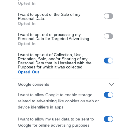
grant or deny consent to Google and its third-party tags to
Opted In
use your data for below specified purposes in below Google
consent section.
I want to opt-out of the Sale of my
Personal Data.
Condividi l'articolo
Opted In
F
T
Pi
W
S
I want to opt-out of processing my
Personal Data for Targeted Advertising.
a
w
n
h
h
Opted In
ce
it
te
at
a
Articolo precedente
I want to opt-out of Collection, Use,
b
te
re
s
re
Retention, Sale, and/or Sharing of my
Prossimo articolo
Personal Data that Is Unrelated with the
Purposes for which it was collected.
o
r
st
A
Opted Out
o
p
NOTIZIE RECENTI
Google consents
k
p
I want to allow Google to enable storage
related to advertising like cookies on web or
Ristorante distrutto dalle fiamme a La
device identifiers in apps.
Maddalena, incendio a Monti d’à rena
I want to allow my user data to be sent to
Google for online advertising purposes.
Le previsioni meteo per il weekend a Olbia e in