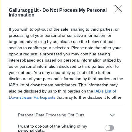
Galluraoggi.it -
Do Not Process My Personal
Inviaci le tue segnalazioni,
Information
i tuoi video e le tue foto
Su WhatsApp al numero +39
If you wish to opt-out of the sale, sharing to third parties, or
345 356 7512
processing of your personal or sensitive information for
targeted advertising by us, please use the below opt-out
section to confirm your selection. Please note that after your
opt-out request is processed you may continue seeing
interest-based ads based on personal information utilized by
Notizie in tempo reale?
us or personal information disclosed to third parties prior to
Entra nel canale telegram di
your opt-out. You may separately opt-out of the further
disclosure of your personal information by third parties on the
GalluraOggi.it
IAB’s list of downstream participants. This information may
also be disclosed by us to third parties on the
IAB’s List of
Downstream Participants
that may further disclose it to other
third parties.
Ricevi le nostre ultime news
Please note that this website/app uses one or more Google
Personal Data Processing Opt Outs
services and may gather and store information including but
not limited to your visit or usage behaviour. You may click to
I want to opt-out of the Sharing of my
da
Google News
personal data.