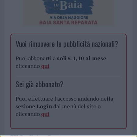
Vuoi rimuovere le pubblicità nazionali?
Puoi abbonarti a
soli € 1,10 al mese
cliccando
qui
Sei già abbonato?
Puoi effettuare l'accesso andando nella
sezione
Login
dal menù del sito o
cliccando
qui
TEMI:
Cimitero Tempio