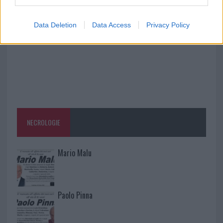
Data Deletion
Data Access
Privacy Policy
NECROLOGIE
Mario Malu
Paolo Pinna