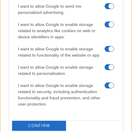
Gallura
I want to allow Google to send me
personalized advertising.
Michelle Hunziker in Gallura, bella anche dal
I want to allow Google to enable storage
vivo: un amico vip svela come fa
related to analytics like cookies on web or
device identifiers in apps.
Calangianus, dopo le polemiche il centro
I want to allow Google to enable storage
accoglienza minori chiude
related to functionality of the website or app.
I want to allow Google to enable storage
Olbia, divieto di sosta contro spaccio e degrado:
related to personalization.
esplode la protesta
I want to allow Google to enable storage
related to security, including authentication
Pausa caffè impeccabile: come scegliere la
functionality and fraud prevention, and other
soluzione ideale per la casa e l’ufficio
user protection.
Monte Pino, la fine di un lungo dolore: storia e
CONFIRM
rinascita della strada che segnò la Gallura