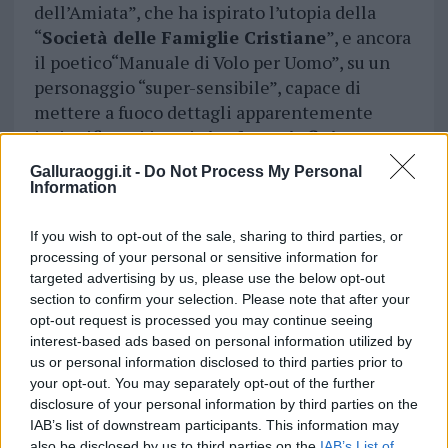
dell’Amiata”, che ha ispirato l’utopia della
“
Società delle Famiglie Cristiane
”, e ancora
il poetico“Manuale di Volo per Uomo”, su un
personaggio “super-sensibile”, capace di
mettere a fuoco dettagli apparentemente
insignificanti in cui
si cela un’infinita
bellezza
, “HappyNext – Alla ricerca della
Galluraoggi.it -
Do Not Process My Personal
Felicità” e il dantesco “Paradiso. Dalle tenebre
Information
alla luce”.
If you wish to opt-out of the sale, sharing to third parties, or
Nella parabola artistica di
Simone Cristicchi
,
processing of your personal or sensitive information for
targeted advertising by us, please use the below opt-out
oltre a esposizioni come
“Happy Sketches /
section to confirm your selection. Please note that after your
Natura umana”
, con una raccolta dei suoi
opt-out request is processed you may continue seeing
disegni e aforismi a cura di Elisabetta Sgarbi,
interest-based ads based on personal information utilized by
trovano spazio anche i
libri
, che rispecchiano
us or personal information disclosed to third parties prior to
e approfondiscono i suoi progetti musicali e
your opt-out. You may separately opt-out of the further
teatrali, da “
Mio nonno è morto in
disclosure of your personal information by third parties on the
IAB’s list of downstream participants. This information may
guerra
” a “Santa Flora Social Club”, “Li
also be disclosed by us to third parties on the
IAB’s List of