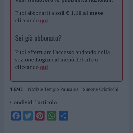
Puoi abbonarti a
soli € 1,10 al mese
cliccando
qui
Sei già abbonato?
Puoi effettuare l'accesso andando nella
sezione
Login
dal menù del sito o
cliccando
qui
TEMI:
Notizie Tempio Pausania
Simone Cristicchi
Condividi l'articolo
F
T
Pi
W
S
a
w
n
h
h