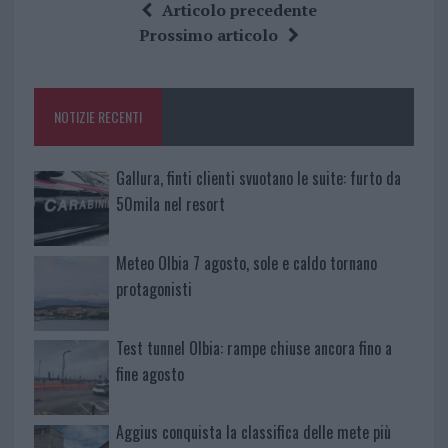
ce
it
te
at
a
Articolo precedente
b
te
re
s
re
Prossimo articolo
o
r
st
A
o
p
NOTIZIE RECENTI
k
p
Gallura, finti clienti svuotano le suite: furto da
50mila nel resort
Meteo Olbia 7 agosto, sole e caldo tornano
protagonisti
Test tunnel Olbia: rampe chiuse ancora fino a
fine agosto
Aggius conquista la classifica delle mete più