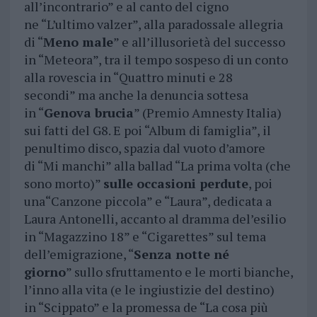
all’incontrario” e al canto del cigno
ne “L’ultimo valzer”, alla paradossale allegria
di “
Meno male
” e all’illusorietà del successo
in “Meteora”, tra il tempo sospeso di un conto
alla rovescia in “Quattro minuti e 28
secondi” ma anche la denuncia sottesa
in “
Genova brucia
” (Premio Amnesty Italia)
sui fatti del G8. E poi “Album di famiglia”, il
penultimo disco, spazia dal vuoto d’amore
di “Mi manchi” alla ballad “La prima volta (che
sono morto)”
sulle occasioni perdute
, poi
una“Canzone piccola” e “Laura”, dedicata a
Laura Antonelli, accanto al dramma del’esilio
in “Magazzino 18” e “Cigarettes” sul tema
dell’emigrazione, “
Senza notte né
giorno
” sullo sfruttamento e le morti bianche,
l’inno alla vita (e le ingiustizie del destino)
in “Scippato” e la promessa de “La cosa più