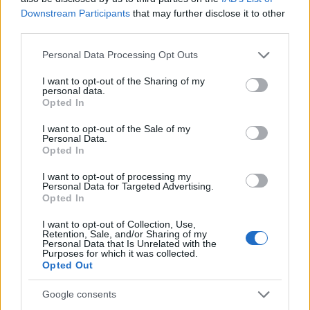
Romani in Russia”, “Dialoghi Incivili”, “Il
Downstream Participants
that may further disclose it to other
Secondo Figlio di Dio”, “Centro di Igiene
third parties.
Mentale”, “Magazzino 18” e “Marocchinate /
Please note that this website/app uses one or more Google
Personal Data Processing Opt Outs
L’altra faccia della Liberazione”
, fino ai più
services and may gather and store information including but
recenti
“Abbi Cura di Me” e “Happy Next / Alla
not limited to your visit or usage behaviour. You may click to
I want to opt-out of the Sharing of my
Ricerca della Felicità”, accanto a docufilm e
personal data.
grant or deny consent to Google and its third-party tags to
Opted In
musiche per il cinema
.
use your data for below specified purposes in below Google
consent section.
I want to opt-out of the Sale of my
Personal Data.
“
Lo chiederemo agli alberi”
a Tempio
Opted In
Pausania è anche un’occasione per riascoltare
e riscoprire le canzoni di
Simone Cristicchi
,
I want to opt-out of processing my
Personal Data for Targeted Advertising.
incastonate in una sorta di diario d’artista, in
Opted In
un dialogo con il pubblico in cui il cantautore
I want to opt-out of Collection, Use,
si mette a nudo, parla di sé, delle sue
Retention, Sale, and/or Sharing of my
esperienze, della sua storia: «oltre quindici
Personal Data that Is Unrelated with the
Purposes for which it was collected.
anni tra le standing ovation ricevute ai
Opted Out
Festival di Sanremo e i ripetuti sold out
Google consents
teatrali e musicali, dai premi della critica alle