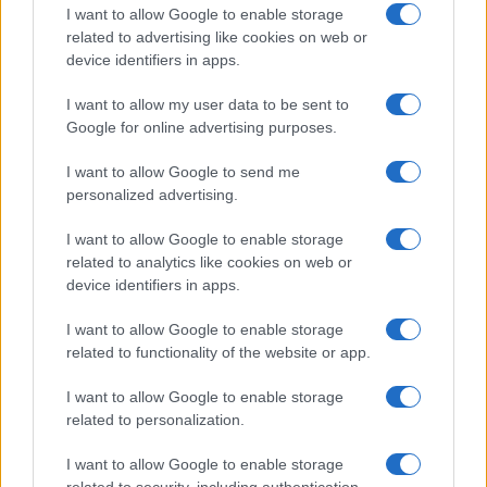
mostre dei suoi disegni, dal teatro civile ai
I want to allow Google to enable storage
docufilm, dai libri alla musica popolare,
related to advertising like cookies on web or
incontrando sul cammino persone
device identifiers in apps.
straordinarie
». Vita e arte di un “cant-attore”
I want to allow my user data to be sent to
alla ricerca della felicità e dell’armonia,
Google for online advertising purposes.
attraverso un percorso di crescita
interiore: «Non sono riuscito a trovare una
I want to allow Google to send me
definizione felicità. Forse perché ne esistono
personalized advertising.
7 miliardi di tipi diversi, perché ognuno di noi
I want to allow Google to enable storage
è unico, irripetibile, un piccolo capolavoro» –
related to analytics like cookies on web or
sostiene Simone Cristicchi in “
Happy
device identifiers in apps.
Next
” –. «E se ogni mattina aprissimo gli occhi
con questo pensiero, ci sentiremmo più
I want to allow Google to enable storage
related to functionality of the website or app.
leggeri e vivi, creatori di una felicità che
nasce dal prenderci cura gli uni degli altri.
I want to allow Google to enable storage
Perché “la mia felicità è anche la tua felicità”,
related to personalization.
perché la felicità di uno, è la felicità del
I want to allow Google to enable storage
mondo intero».
related to security, including authentication