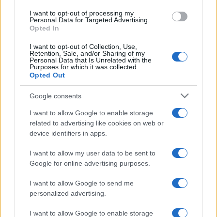
Inviaci le tue segnalazioni,
I want to opt-out of processing my
i tuoi video e le tue foto
Personal Data for Targeted Advertising.
Opted In
Su WhatsApp al numero +39
345 356 7512
I want to opt-out of Collection, Use,
Retention, Sale, and/or Sharing of my
Personal Data that Is Unrelated with the
Purposes for which it was collected.
Opted Out
Google consents
Ricevi le nostre ultime news
I want to allow Google to enable storage
related to advertising like cookies on web or
da
Google News
device identifiers in apps.
I want to allow my user data to be sent to
Condividi l'articolo
Google for online advertising purposes.
F
T
Pi
W
S
I want to allow Google to send me
personalized advertising.
a
w
n
h
h
ce
it
te
at
a
I want to allow Google to enable storage