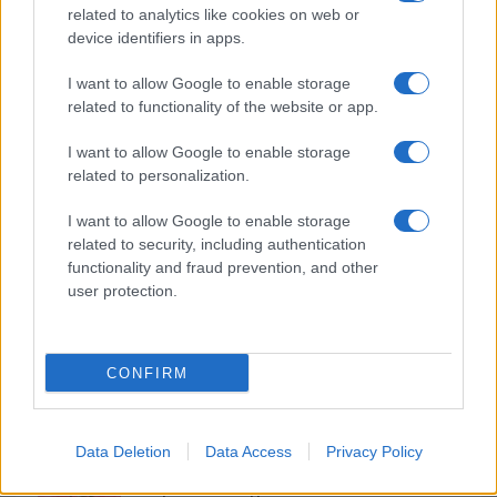
Articolo precedente
related to analytics like cookies on web or
b
te
re
s
re
Prossimo articolo
device identifiers in apps.
o
r
st
A
I want to allow Google to enable storage
o
p
related to functionality of the website or app.
NOTIZIE RECENTI
k
p
I want to allow Google to enable storage
related to personalization.
Sangue, musica e solidarietà con Avis Olbia al
Delta Center
I want to allow Google to enable storage
related to security, including authentication
functionality and fraud prevention, and other
Meteo Olbia 9 agosto, temperature in calo
user protection.
CONFIRM
Salmo finisce in ospedale a Catania, ma il tour
va avanti: “Sicilia, ci sono”
Data Deletion
Data Access
Privacy Policy
Jovanotti, Gabry Ponte e Alfa: Olbia ombelico del