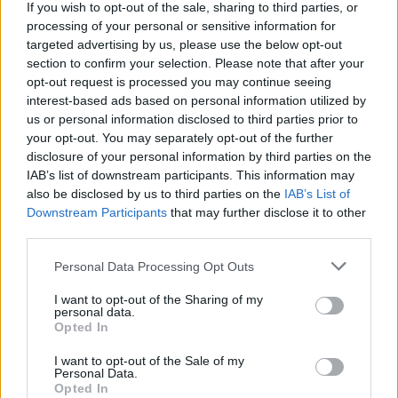
Puoi abbonarti a
soli € 1,10 al mese
If you wish to opt-out of the sale, sharing to third parties, or
processing of your personal or sensitive information for
cliccando
qui
targeted advertising by us, please use the below opt-out
section to confirm your selection. Please note that after your
Sei già abbonato?
opt-out request is processed you may continue seeing
interest-based ads based on personal information utilized by
us or personal information disclosed to third parties prior to
Puoi effettuare l'accesso andando nella
your opt-out. You may separately opt-out of the further
sezione
Login
dal menù del sito o
disclosure of your personal information by third parties on the
cliccando
qui
IAB’s list of downstream participants. This information may
also be disclosed by us to third parties on the
IAB’s List of
Downstream Participants
that may further disclose it to other
third parties.
TEMI:
Gianni Addis
Please note that this website/app uses one or more Google
Personal Data Processing Opt Outs
Notizie in tempo reale?
services and may gather and store information including but
Entra nel canale telegram di
not limited to your visit or usage behaviour. You may click to
I want to opt-out of the Sharing of my
personal data.
grant or deny consent to Google and its third-party tags to
GalluraOggi.it
Opted In
use your data for below specified purposes in below Google
consent section.
I want to opt-out of the Sale of my
Personal Data.
Opted In