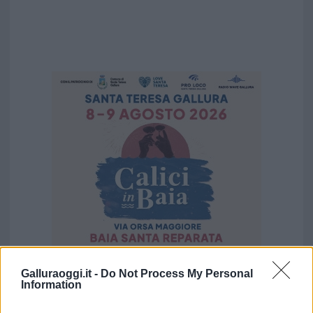
Galluraoggi.it -
Do Not Process My Personal
Vuoi rimuovere le pubblicità nazionali?
Information