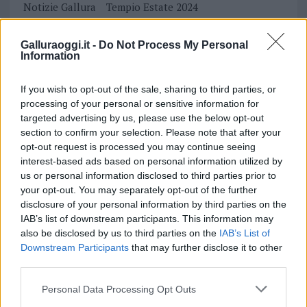
Notizie Gallura
Tempio Estate 2024
Tempio Pausania
Vasco Gallura
Vasco Rossi
Vasco Tempio
Galluraoggi.it -
Do Not Process My Personal
Information
Inviaci le tue segnalazioni,
If you wish to opt-out of the sale, sharing to third parties, or
i tuoi video e le tue foto
processing of your personal or sensitive information for
Su WhatsApp al numero +39
targeted advertising by us, please use the below opt-out
345 356 7512
section to confirm your selection. Please note that after your
opt-out request is processed you may continue seeing
interest-based ads based on personal information utilized by
us or personal information disclosed to third parties prior to
your opt-out. You may separately opt-out of the further
Notizie in tempo reale?
disclosure of your personal information by third parties on the
Entra nel canale telegram di
IAB’s list of downstream participants. This information may
GalluraOggi.it
also be disclosed by us to third parties on the
IAB’s List of
Downstream Participants
that may further disclose it to other
third parties.
Please note that this website/app uses one or more Google
Personal Data Processing Opt Outs
services and may gather and store information including but