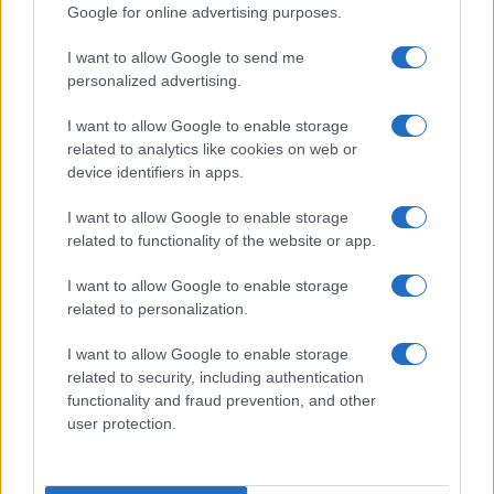
Google for online advertising purposes.
Le ultime offerte di lavoro a Olbia e in Gallura
I want to allow Google to send me
personalized advertising.
I want to allow Google to enable storage
Cumuli di rifiuti a Santa Teresa Gallura, la
related to analytics like cookies on web or
device identifiers in apps.
segnalazione dei residenti
I want to allow Google to enable storage
Incendi in Gallura, devastati un chiosco e due
related to functionality of the website or app.
furgoni: le indagini
I want to allow Google to enable storage
related to personalization.
Cannigione celebra la cultura gallurese con il
I want to allow Google to enable storage
“Poker letterario”
related to security, including authentication
functionality and fraud prevention, and other
user protection.
È scontro tra Misericordia e Comune di Santa
Teresa Gallura