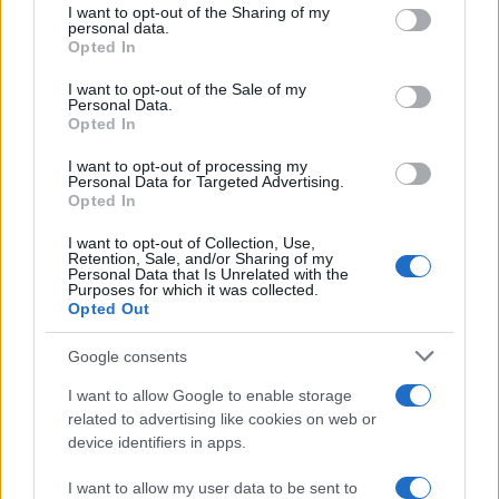
Ricevi le nostre ultime news
not limited to your visit or usage behaviour. You may click to
I want to opt-out of the Sharing of my
personal data.
grant or deny consent to Google and its third-party tags to
Opted In
use your data for below specified purposes in below Google
da
Google News
consent section.
I want to opt-out of the Sale of my
Personal Data.
Opted In
Condividi l'articolo
I want to opt-out of processing my
Personal Data for Targeted Advertising.
F
T
Pi
W
S
Opted In
a
w
n
h
h
I want to opt-out of Collection, Use,
ce
it
te
at
a
Retention, Sale, and/or Sharing of my
Articolo precedente
Personal Data that Is Unrelated with the
Purposes for which it was collected.
b
te
re
s
re
Prossimo articolo
Opted Out
o
r
st
A
Google consents
o
p
NOTIZIE RECENTI
I want to allow Google to enable storage
k
p
related to advertising like cookies on web or
device identifiers in apps.
Olbia, le previsioni meteo per lunedì 10 agosto
2026
I want to allow my user data to be sent to