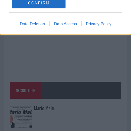
CONFIRM
Controlli rafforzati in Costa Smeralda, 20
arresti e 135 denunce
Data Deletion
Data Access
Privacy Policy
NECROLOGIE
Mario Malu