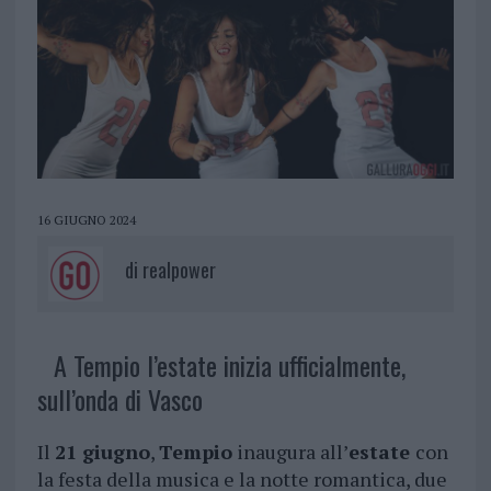
16 GIUGNO 2024
di
realpower
A Tempio l’estate inizia ufficialmente,
sull’onda di Vasco
Il
21 giugno
,
Tempio
inaugura all’
estate
con
la festa della musica e la notte romantica, due