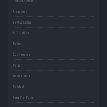
Tempio Pausania
Arzachena
La Maddalena
S. T. Gallura
Budoni
San Teodoro
Palau
Calangianus
Buddusò
Loiri P. S. Paolo