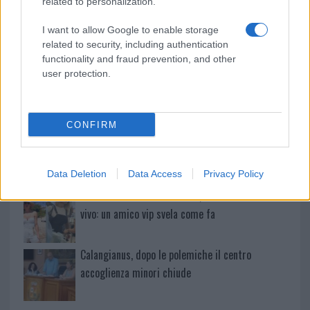
related to personalization.
A fuoco un deposito con bombole, intervento dei
I want to allow Google to enable storage
vigili del fuoco a Rudalza
related to security, including authentication
functionality and fraud prevention, and other
user protection.
Ristorante distrutto dalle fiamme a La
Maddalena, incendio a Monti d’à rena
CONFIRM
Le previsioni meteo per il weekend a Olbia e in
Gallura
Data Deletion
Data Access
Privacy Policy
Michelle Hunziker in Gallura, bella anche dal
vivo: un amico vip svela come fa
Calangianus, dopo le polemiche il centro
accoglienza minori chiude