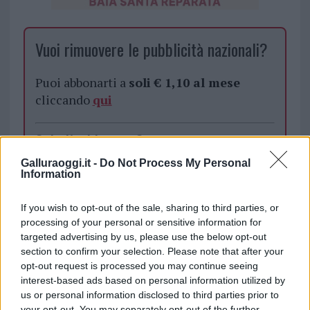
Vuoi rimuovere le pubblicità nazionali?
Puoi abbonarti a
soli € 1,10 al mese
cliccando
qui
Sei già abbonato?
Galluraoggi.it -
Do Not Process My Personal
Puoi effettuare l'accesso andando nella
Information
sezione
Login
dal menù del sito o
cliccando
qui
If you wish to opt-out of the sale, sharing to third parties, or
processing of your personal or sensitive information for
targeted advertising by us, please use the below opt-out
section to confirm your selection. Please note that after your
TEMI:
Comune Di Tempio Pausania
opt-out request is processed you may continue seeing
Vaccini Scuole Tempio
Vaccini Tempio
interest-based ads based on personal information utilized by
us or personal information disclosed to third parties prior to
your opt-out. You may separately opt-out of the further