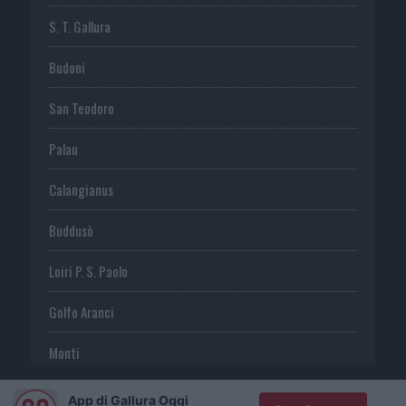
S. T. Gallura
Budoni
San Teodoro
Palau
Calangianus
Buddusò
Loiri P. S. Paolo
Golfo Aranci
Monti
Telti
App di Gallura Oggi