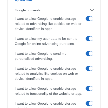
Condividi l'articolo
Google consents
F
T
Pi
W
S
I want to allow Google to enable storage
a
w
n
h
h
related to advertising like cookies on web or
device identifiers in apps.
ce
it
te
at
a
Articolo precedente
b
te
re
s
re
I want to allow my user data to be sent to
Prossimo articolo
Google for online advertising purposes.
o
r
st
A
o
p
I want to allow Google to send me
NOTIZIE RECENTI
personalized advertising.
k
p
I want to allow Google to enable storage
Giorgia Meloni a La Maddalena, la vicesindaco:
related to analytics like cookies on web or
device identifiers in apps.
“Orgoglio e discrezione per visita privata̶…
I want to allow Google to enable storage
Incendio nella notte a Olbia, a fuoco due furgoni
related to functionality of the website or app.
I want to allow Google to enable storage