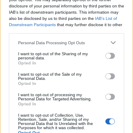
Inviaci le tue segnalazioni,
disclosure of your personal information by third parties on the
i tuoi video e le tue foto
IAB’s list of downstream participants. This information may
Su WhatsApp al numero +39
also be disclosed by us to third parties on the
IAB’s List of
345 356 7512
Downstream Participants
that may further disclose it to other
third parties.
Please note that this website/app uses one or more Google
Personal Data Processing Opt Outs
services and may gather and store information including but
Notizie in tempo reale?
not limited to your visit or usage behaviour. You may click to
I want to opt-out of the Sharing of my
personal data.
Entra nel canale telegram di
grant or deny consent to Google and its third-party tags to
Opted In
use your data for below specified purposes in below Google
GalluraOggi.it
consent section.
I want to opt-out of the Sale of my
Personal Data.
Opted In
I want to opt-out of processing my
Personal Data for Targeted Advertising.
Ricevi le nostre ultime news
Opted In
I want to opt-out of Collection, Use,
da
Google News
Retention, Sale, and/or Sharing of my
Personal Data that Is Unrelated with the
Purposes for which it was collected.
Opted Out