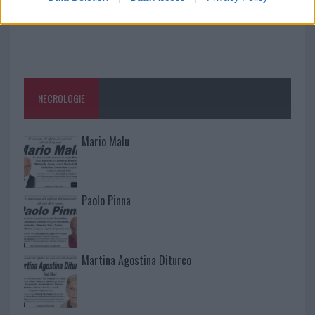
NECROLOGIE
Mario Malu
Paolo Pinna
Martina Agostina Diturco