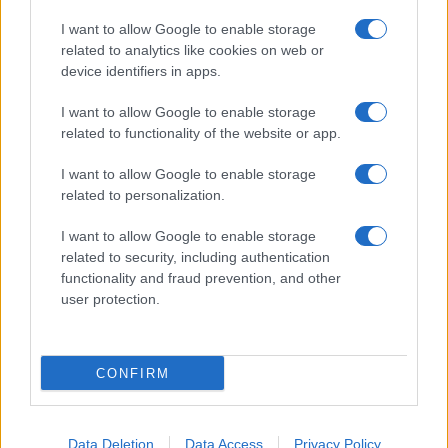
I want to allow Google to enable storage
A fuoco un deposito con bombole, intervento dei
related to analytics like cookies on web or
device identifiers in apps.
vigili del fuoco a Rudalza
I want to allow Google to enable storage
Ristorante distrutto dalle fiamme a La
related to functionality of the website or app.
Maddalena, incendio a Monti d’à rena
I want to allow Google to enable storage
related to personalization.
Le previsioni meteo per il weekend a Olbia e in
I want to allow Google to enable storage
Gallura
related to security, including authentication
functionality and fraud prevention, and other
user protection.
Michelle Hunziker in Gallura, bella anche dal
vivo: un amico vip svela come fa
CONFIRM
Data Deletion
Data Access
Privacy Policy