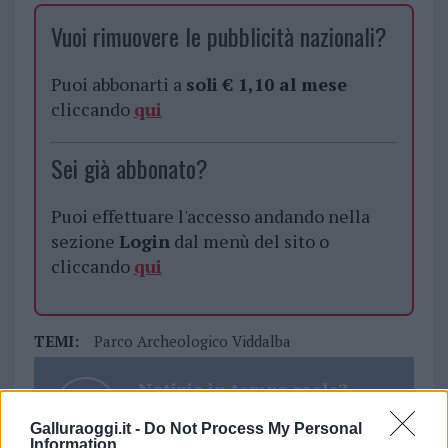
Vuoi rimuovere le pubblicità nazionali?
Puoi abbonarti a
soli € 1,10 al mese
cliccando
qui
Sei già abbonato?
Puoi effettuare l'accesso andando nella
sezione
Login
dal menù del sito o
cliccando
qui
TEMI:
Parco Archeologico Viddalba
Notizie in tempo reale?
Entra nel canale telegram di
Galluraoggi.it -
Do Not Process My Personal
GalluraOggi.it
Information