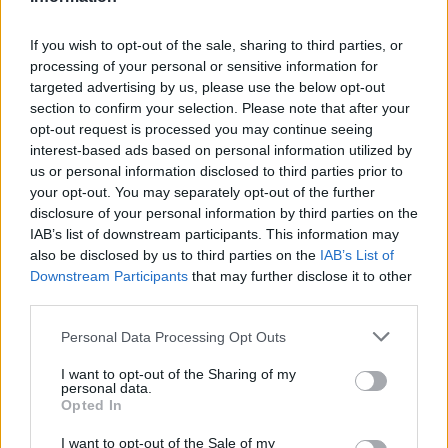
If you wish to opt-out of the sale, sharing to third parties, or
processing of your personal or sensitive information for
Inviaci le tue segnalazioni,
targeted advertising by us, please use the below opt-out
section to confirm your selection. Please note that after your
i tuoi video e le tue foto
opt-out request is processed you may continue seeing
Su WhatsApp al numero +39
interest-based ads based on personal information utilized by
345 356 7512
us or personal information disclosed to third parties prior to
your opt-out. You may separately opt-out of the further
disclosure of your personal information by third parties on the
IAB’s list of downstream participants. This information may
also be disclosed by us to third parties on the
IAB’s List of
Downstream Participants
that may further disclose it to other
Ricevi le nostre ultime news
third parties.
da
Google News
Please note that this website/app uses one or more Google
Personal Data Processing Opt Outs
services and may gather and store information including but
not limited to your visit or usage behaviour. You may click to
I want to opt-out of the Sharing of my
personal data.
grant or deny consent to Google and its third-party tags to
Opted In
Condividi l'articolo
use your data for below specified purposes in below Google
consent section.
I want to opt-out of the Sale of my