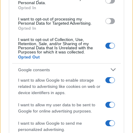
F
T
Pi
W
S
Personal Data.
Opted In
a
w
n
h
h
ce
it
te
at
a
I want to opt-out of processing my
Articolo precedente
Personal Data for Targeted Advertising.
b
te
re
s
re
Opted In
Prossimo articolo
o
r
st
A
I want to opt-out of Collection, Use,
Retention, Sale, and/or Sharing of my
o
p
Personal Data that Is Unrelated with the
Purposes for which it was collected.
NOTIZIE RECENTI
k
p
Opted Out
Google consents
Jovanotti, Gabry Ponte e Alfa: Olbia ombelico del
mondo per una notte
I want to allow Google to enable storage
related to advertising like cookies on web or
device identifiers in apps.
Giorgia Meloni a La Maddalena, la vicesindaco:
“Orgoglio e discrezione per visita privata̶…
I want to allow my user data to be sent to
Google for online advertising purposes.
Incendio nella notte a Olbia, a fuoco due furgoni
I want to allow Google to send me
personalized advertising.