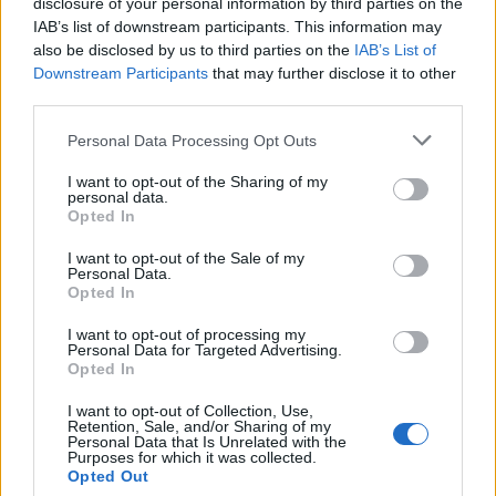
disclosure of your personal information by third parties on the
IAB’s list of downstream participants. This information may
also be disclosed by us to third parties on the
IAB’s List of
Downstream Participants
that may further disclose it to other
third parties.
Please note that this website/app uses one or more Google
Personal Data Processing Opt Outs
services and may gather and store information including but
not limited to your visit or usage behaviour. You may click to
I want to opt-out of the Sharing of my
personal data.
grant or deny consent to Google and its third-party tags to
Opted In
use your data for below specified purposes in below Google
consent section.
I want to opt-out of the Sale of my
Personal Data.
Opted In
I want to opt-out of processing my
Personal Data for Targeted Advertising.
Opted In
I want to opt-out of Collection, Use,
Retention, Sale, and/or Sharing of my
Personal Data that Is Unrelated with the
Purposes for which it was collected.
Opted Out