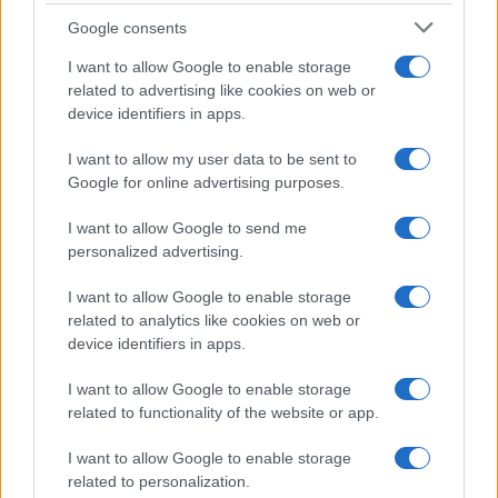
Google consents
Vuoi rimuovere le pubblicità nazionali?
I want to allow Google to enable storage
related to advertising like cookies on web or
Puoi abbonarti a
soli € 1,10 al mese
device identifiers in apps.
cliccando
qui
I want to allow my user data to be sent to
Sei già abbonato?
Google for online advertising purposes.
I want to allow Google to send me
Puoi effettuare l'accesso andando nella
personalized advertising.
sezione
Login
dal menù del sito o
cliccando
qui
I want to allow Google to enable storage
related to analytics like cookies on web or
device identifiers in apps.
TEMI:
Estate Sardegna
I want to allow Google to enable storage
Manifestazioni Estive Aggius
Martedì Del Borgo
related to functionality of the website or app.
Martedì Del Borgo Aggius
I want to allow Google to enable storage
related to personalization.
Condividi l'articolo