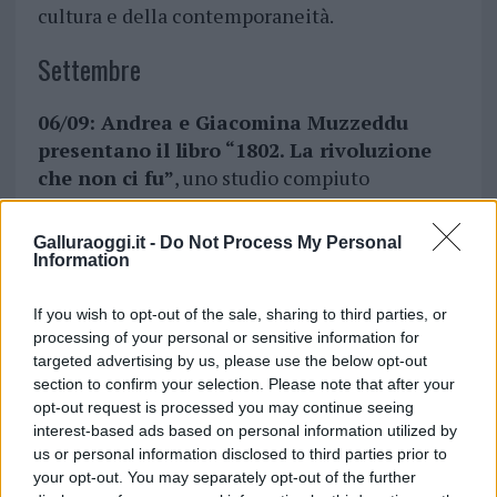
cultura e della contemporaneità.
Settembre
06/09: Andrea e Giacomina Muzzeddu
presentano il libro “1802. La rivoluzione
che non ci fu”
, uno studio compiuto
attraverso una attenta analisi dei documenti
d’archivio, che getta nuova luce sullo sbarco di
Galluraoggi.it -
Do Not Process My Personal
Sanna Corda e Cilocco sul litorale di Isola
Information
Rossa, Vignola e Longonsardo.
If you wish to opt-out of the sale, sharing to third parties, or
Per info è possibile visitare le pagine facebook
processing of your personal or sensitive information for
targeted advertising by us, please use the below opt-out
e instagram Martedì nel borgo.
section to confirm your selection. Please note that after your
opt-out request is processed you may continue seeing
interest-based ads based on personal information utilized by
us or personal information disclosed to third parties prior to
your opt-out. You may separately opt-out of the further