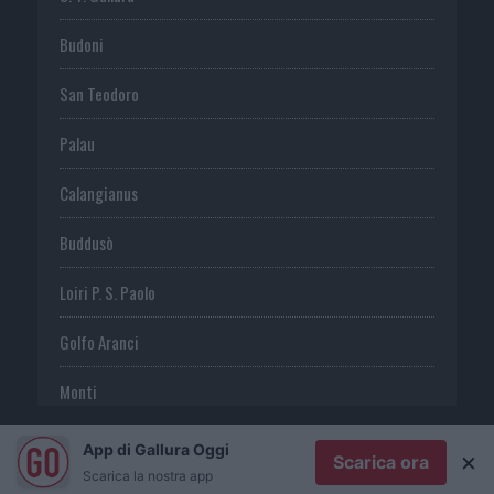
Budoni
San Teodoro
Palau
Calangianus
Buddusò
Loiri P. S. Paolo
Golfo Aranci
Monti
Telti
App di Gallura Oggi
×
Scarica ora
Scarica la nostra app
S. Antonio di G.