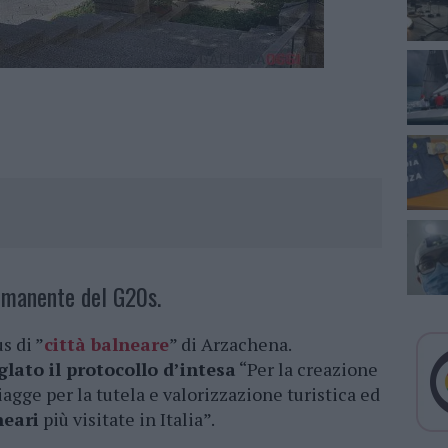
ermanente del G20s.
s di ”
città balneare
” di Arzachena.
glato il protocollo d’intesa
“Per la creazione
gge per la tutela e valorizzazione turistica ed
neari
più visitate in Italia”.