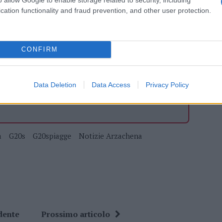
azionali?
cation functionality and fraud prevention, and other user protection.
 mese
cliccando
qui
CONFIRM
do nella sezione
Login
dal menù del sito o
Data Deletion
Data Access
Privacy Policy
a
G20s
G20spiagge
Notizie Arzachena
dente
Prossimo articolo