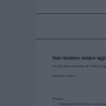
b
te
re
s
re
o
r
st
A
o
p
k
p
Vuoi rimanere sempre agg
Iscriviti alla newsletter di Gallura O
*
Indirizzo email
Privacy
Utilizziamo Mailchimp come piatt