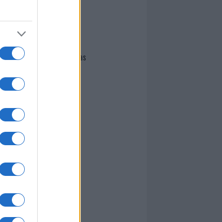
I nostri cari
Giovannimaria Cabras