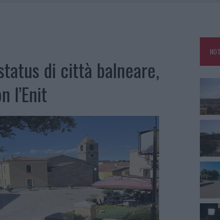
DE SFIDA DELLA VELA NELL’ESTATE 2026
DDA, RISCHIO PER LA RETE ELETTRICA
L CANTIERE: LA GALLURA RITROVA LA STRADA
NOT
U, IL COMUNE COMPLETA L’ITER
tatus di città balneare,
n l’Enit