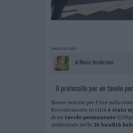
8 MAGGIO 2023
di
Maria Verderame
Il protocollo per un tavolo p
Buone notizie per l’iter sullo statu
Recentemente in città
è stato si
di un
tavolo permanente
G20Spia
ambientale delle
26 località bal