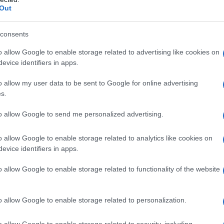
eare un sistema più efficiente.
Out
Arzachena.
consents
elli e durante questa edizione di Arzachena ne
o allow Google to enable storage related to advertising like cookies on
evice identifiers in apps.
ice Roberto Ragnedda, sindaco di Arzachena – .
nostro sono molteplici, e la presenza dei
o allow my user data to be sent to Google for online advertising
ni, di tante delegazioni e l’interesse mostrato
s.
tocollo
, confermano che siamo sulla giusta
to allow Google to send me personalized advertising.
nto necessario alla gestione ottimale delle
all’avanguardia nel mercato delle
o allow Google to enable storage related to analytics like cookies on
re con qualità alle esigenze di turisti e
evice identifiers in apps.
zi. Al contempo, vogliamo sviluppare il
 forza ai nostri imprenditori nell’ottica
o allow Google to enable storage related to functionality of the website
lla tutela delle coste”.
o allow Google to enable storage related to personalization.
o allow Google to enable storage related to security, including