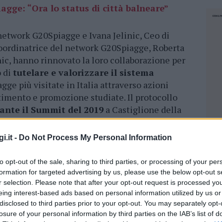
agge: “Ora lo status di città balneare”
network G20Spiagge e Ivana Jelinic, Ceo di
coordinatrice del network G20Spiagge, Roberta
inic, hanno rinnovato la loro collaborazione per
o di
tutelare e valorizzare il sistema
ge più visitate in Italia attraverso azioni
imento e promozione studiate. Il protocollo
ante il Summit del 2019
a Castiglione della
i.it -
Do Not Process My Personal Information
to opt-out of the sale, sharing to third parties, or processing of your per
e per risolvere
problemi comuni riguardanti
formation for targeted advertising by us, please use the below opt-out s
regionale e comunale. Il protocollo prevede lo
r selection. Please note that after your opt-out request is processed y
che sul sistema balneare
e un confronto
eing interest-based ads based on personal information utilized by us or
disclosed to third parties prior to your opt-out. You may separately opt-
. La collaborazione coinvolgerà stakeholder
losure of your personal information by third parties on the IAB’s list of
NEC
à sulle tematiche del G20Spiagge.