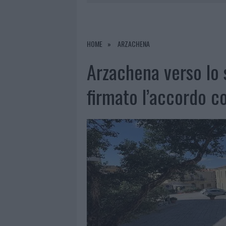
7 AGOSTO 2026
|
PORTO ROTONDO OSPITA LA GRAN
7 AGOSTO 2026
|
RAID NELLE CAMPAGNE DI BERCHI
7 AGOSTO 2026
|
MONTE PINO, VIA I CANCELLI DE
HOME
ARZACHENA
7 AGOSTO 2026
|
NUOVI STALLI RESIDENTI A PALA
Arzachena verso lo s
firmato l’accordo co