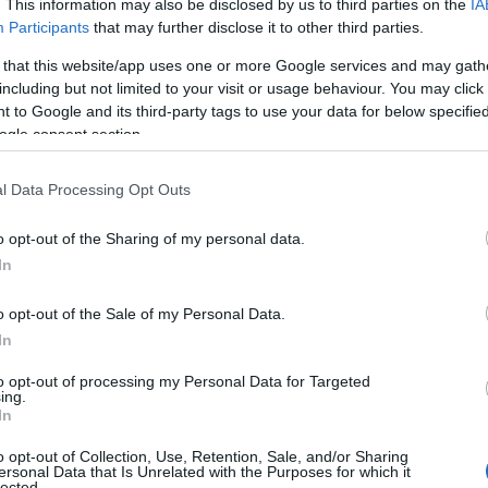
. This information may also be disclosed by us to third parties on the
IA
Participants
that may further disclose it to other third parties.
e la volontà espressa dai Comuni del
 that this website/app uses one or more Google services and may gath
to, coordinatrice del G20Spiagge – di
including but not limited to your visit or usage behaviour. You may click 
buire “dal basso” all’elaborazione del
Piano
 to Google and its third-party tags to use your data for below specifi
ismo nazionale
. In particolare, ampliando gli
ogle consent section.
azione. La collaborazione con l’ENIT diventa
 il progetto dello “
Status di Città delle
l Data Processing Opt Outs
di illustrare, a nome dei colleghi, in un
a Jelinic”.
o opt-out of the Sharing of my personal data.
In
IT, sostiene che semplificare la vita alle
scere il business e attirare un turismo di
o opt-out of the Sale of my Personal Data.
sta investendo energie e finanziamenti
per
In
unto di riferimento nel settore turistico. È
to opt-out of processing my Personal Data for Targeted
ino a migliorare la qualità della vita e la
ing.
o la burocrazia. L’obiettivo è crescere insieme
In
enti di supporto al settore
, su base
o opt-out of Collection, Use, Retention, Sale, and/or Sharing
rappresenta un’importante opportunità per
ersonal Data that Is Unrelated with the Purposes for which it
lected.